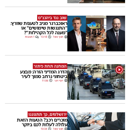
שוב נגד ביהכנ"ס
ראוכברגר מגיב לטענות שוורץ:
"התנגשות שימושים" או
"מענה לכל הקהילות"?
חנוך פוגל
13:18
1 תגובות
המחנה תחת כיתור
1
הדרג המדיני הורה: מבצע
ביטחוני נרחב סמוך לעיר
יוסי וינר
11:06
ירושלמים, כך תתגוננו
מוכרים רכב? הטעות הזאת
עלולה לעלות לכם ביוקר
חנוך פוגל
10:34