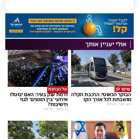
אולי יעניין אותך
שימו לב
על הכוונת
הבוקר הכאוטי: הרכבת הקלה
דרמת ענק בעיר: האם יבוטלו
מושבתת לכל אורך הקו
אירועי 'בין הזמנים' לבני
הישיבות?
חנוך פוגל
|
09:54
דב אייזנר
|
09:30