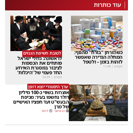
עוד כותרות
כשהזרחן "בורח" מהגוף:
לטובת חשיפת הגנזים
המחלה הנדירה שאפשר
לראשונה: גדולי ישראל
לזהות בזמן – ולטפל
פותחים את הכספות
מקודם
|
11:48
לציבור במסגרת האירוע
החד פעמי של 'היכלות'
מקודם
|
20:39
ערך היסטורי יוצא דופן
אוצרות בשווי כ-100 מיליון
דולר נחשפו בעיר: מכיפת
הבעש"ט ועד חפציו האישיים
של מרן
דב אייזנר
16:17