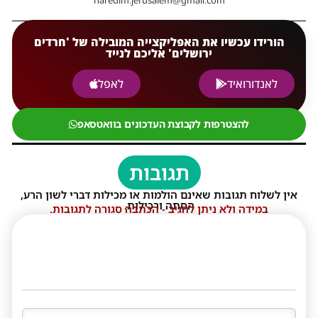
haredim.jerusalem@gmail.com
הורידו עכשיו את האפליקצייה המובילה של 'חרדים
ירושלים' אליכם לנייד
לאנדורואיד
לאפל
להצטרפות לקבוצת העדכונים בוואטסאפ
תגובות
אין לשלוח תגובות שאינם הולמות או מכילות דברי לשון הרע,
הסתה ורכילות.
במידה ולא ניתן להגיב - הכתבה סגורה לתגובות.