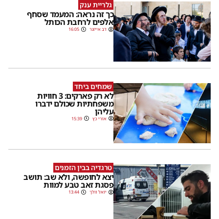
גלריית ענק
כך זה נראה: המעמד שסחף
אלפים לרחבת הכותל
דב אייזנר
16:05
שמחים ביחד
לא רק פארקים: 3 חוויות
משפחתיות שכולם ידברו
עליהן
אורי כץ
15:39
טרגדיה בבין הזמנים
יצא לחופשה, ולא שב: תושב
פסגת זאב טבע למוות
יואל וולך
13:44