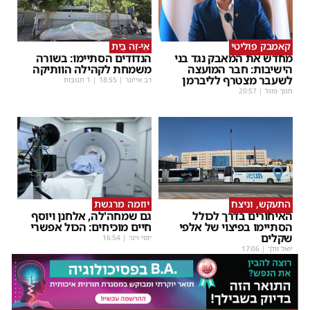
קאמבק פוליטי
אֵי-זֶה בַּיִת
מחדש את המאבק נגד בני
הנדודים הסתיימו: בשורה
הישיבות: חבר המועצה
משמחת לקהילה הוותיקה
לשעבר מצטרף לליברמן
דב אייזנר
|
18:55
| 1 תגובות
חנוך פוגל
|
20:57
התעקש, וניצח
יוזמה מרגשת
האיחורים בדרך לכולל
גם שמחה'לה, אלחנן ויוסף
הסתיימו בפיצוי של אלפי
חיים מוכיחים: הכול אפשרי
שקלים
יוסי וינר
|
16:54
יואל וולך
|
17:06