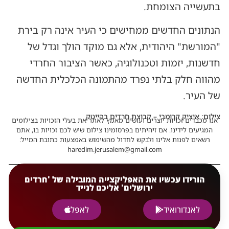
בתעשייה הצומחת.
הנתונים החדשים ממחישים כי העיר אינה רק בירת
"המורשת" היהודית, אלא גם מוקד הולך וגדל של
חדשנות, יזמות וטכנולוגיה, כאשר הציבור החרדי
מהווה חלק בלתי נפרד מהתמונה הכלכלית החדשה
של העיר.
צילום: איציק קרומבי – קבוצת חרדים בהייטק
אנו מכבדים זכויות יוצרים ועושים מאמץ לאתר את בעלי הזכויות בצילומים
המגיעים לידינו. אם זיהיתים בפרסומינו צילום שיש לכם זכויות בו, אתם
רשאים לפנות אלינו ולבקש לחדול מהשימוש באמצעות כתובת המייל:
haredim.jerusalem@gmail.com
הורידו עכשיו את האפליקצייה המובילה של 'חרדים
ירושלים' אליכם לנייד
לאנדורואיד
לאפל