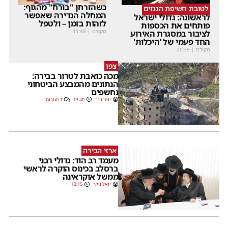
כשהזרחן "בורח" מהגוף:
לטובת חשיפת הגנזים
המחלה הנדירה שאפשר
לראשונה: גדולי ישראל
לזהות בזמן – ולטפל
פותחים את הכספות
מקודם
|
11:48
לציבור במסגרת האירוע
החד פעמי של 'היכלות'
מקודם
|
20:39
צפו
מכה כואבת לטרור בבירה:
הנתונים מהמבצע הביטחוני
נחשפים
יוסי וינר
13:40
1 תגובות
ארזי הבירה
מעמד רב הוד: גדולי רבני
ברסלב בכינוס הוקרה לראשי
ממשל אוקראינה
יואל וולך
13:15