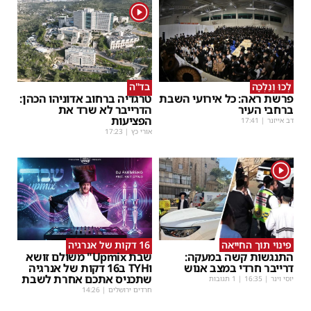
1
לְכוּ וְנֵלְכָה
בד"ה
פרשת ראה: כל אירועי השבת
טרגדיה ברחוב אדוניהו הכהן:
ברחבי העיר
הדרייבר לא שרד את
הפציעות
דב אייזנר
|
17:41
אורי כץ
|
17:23
1
פינוי תוך החייאה
16 דקות של אנרגיה
התנגשות קשה במעקה:
שבת Upmix" משולם זושא
דרייבר חרדי במצב אנוש
וTYH ב16 דקות של אנרגיה
שתכניס אתכם אחרת לשבת
יוסי וינר
|
16:35
| 1 תגובות
חרדים ירושלים
|
14:26