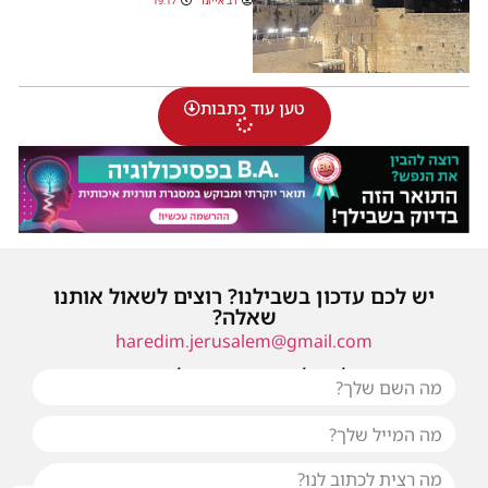
דב אייזנר
19:17
טען עוד כתבות
יש לכם עדכון בשבילנו? רוצים לשאול אותנו
שאלה?
haredim.jerusalem@gmail.com
או שילחו אלינו פנייה ונחזור אליכם בהקדם