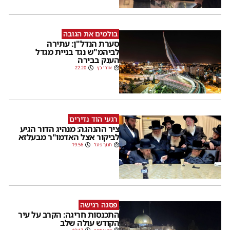
בולמים את הגובה
סערת הנדל"ן: עתירה
לביהמ"ש נגד בניית מגדל
הענק בבירה
אורי כץ
22:20
רגעי הוד נדירים
ציר ההנהגה: מנהיג הדור הגיע
לביקור אצל האדמו"ר מבעלזא
חנוך פוגל
19:56
פסגה רגישה
התכנסות חריגה: הקרב על עיר
הקודש עולה שלב