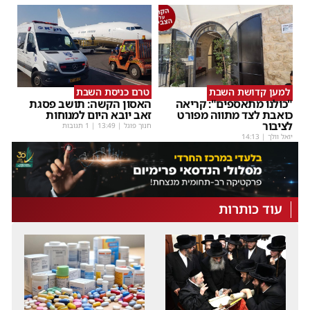
למען קדושת השבת
טרם כניסת השבת
"כולנו מתאספים": קריאה
האסון הקשה: תושב פסגת
כואבת לצד מתווה מפורט
זאב יובא היום למנוחות
לציבור
חנוך פוגל
|
13:49
| 1 תגובות
יואל וולך
|
14:13
עוד כותרות