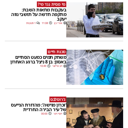
מי מסית נגד מי?
בעקבות מחאות השבת:
מתקפה חדשה על תושבי נווה
יעקב
אורי כץ
11:08
1 תגובות
סכנת חיים
משחק תמים כמעט הסתיים
באסון: בן 8 ניצל ברגע האחרון
דב אייזנר
10:49
ג'רוסלבס
'זכרון מוישה': מהדורת הנייעס
של עיר הבירה החרדית
יוסי וינר
00:00