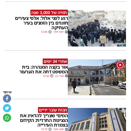
חוויה של 3,000 שנה
רגע לפני אלול: אלפי צעירים
חוגגים בין הזמנים בעיר
העתיקה
יואל וולך
12:45
אחרי 34 ימים
1
אור בקצה המנהרה: בית
המשפט דחה את הערעור
אורי כץ
12:32
שיתוף
הכוח עובר ידיים
המינוי שצריך להדאיג את
הנציגות החרדית: הקידום
בצמרת העירייה
חנוך פוגל
12:10