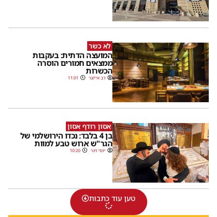
לא כשר
המועצה הדתית: בעקבות
ממצאים חמורים הוסרה
הכשרות
דב אייזנר
11:01
אסון רודף אסון
בן 4 בלבד: נכדו הירושלמי של
הגר"ש ארוש טבע למוות
יוסי וינר
10:20
טען עוד כתבות