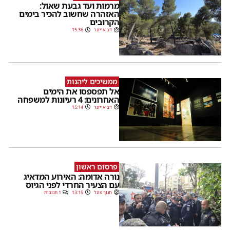
מרמות ועד גבעת שאול:
האזהרה שחשוב להכיר בימים
הקרובים
דב אייזנר
15:36
ממשיכים ליהנות
אל תפספסו את הימים
האחרונים: 4 רעיונות למשפחה
דב אייזנר
15:14
פרסום ראשון
נורה אדומה: האירוע המדאיג
עם הצעיר החרדי לפני הגיוס
חנוך פוגל
13:15
1 תגובות