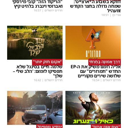
דווקא בשבוע ה'יארצייט':
"הריקוד הזה" קובי מירסקי
שמחה גדולה בחצר הקודש
ואברומי וינברג בלהיט קיץ
זוועהיל
חרדים ירושלים
|
16:57
אורי כץ
|
18:51
דֶּרֶךְ אֱמוּנָה בָחָרְתִּי
''אקום חזק יותר''
אליה רומנו משיק את ה-EP
שלמה חיים בסינגל שלא
החדש "תמרורים" עם
תפסיקו לזמזם: 'הלב שלי –
שלושה שירים מקוריים
שלך'
חרדים ירושלים
|
16:54
חרדים ירושלים
|
16:42
''נעם אונז ארום''
ירתיע נוספים?