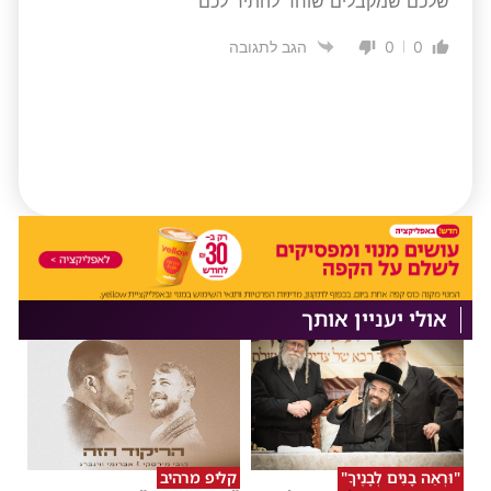
שלכם שמקבלים שוחד להתיר לכם
0
0
הגב לתגובה
אולי יעניין אותך
"וּרְאֵה בָנִים לְבָנֶיךָ"
קליפ מרהיב