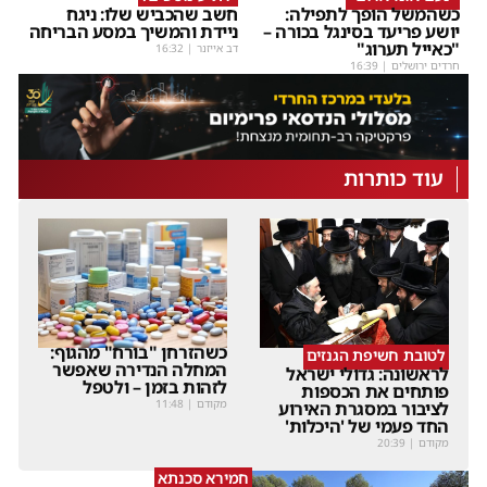
כשהמשל הופך לתפילה:
חשב שהכביש שלו: ניגח
יושע פריעד בסינגל בכורה –
ניידת והמשיך במסע הבריחה
"כאייל תערוג"
דב אייזנר
|
16:32
חרדים ירושלים
|
16:39
עוד כותרות
כשהזרחן "בורח" מהגוף:
לטובת חשיפת הגנזים
המחלה הנדירה שאפשר
לראשונה: גדולי ישראל
לזהות בזמן – ולטפל
פותחים את הכספות
מקודם
|
11:48
לציבור במסגרת האירוע
החד פעמי של 'היכלות'
מקודם
|
20:39
חמירא סכנתא