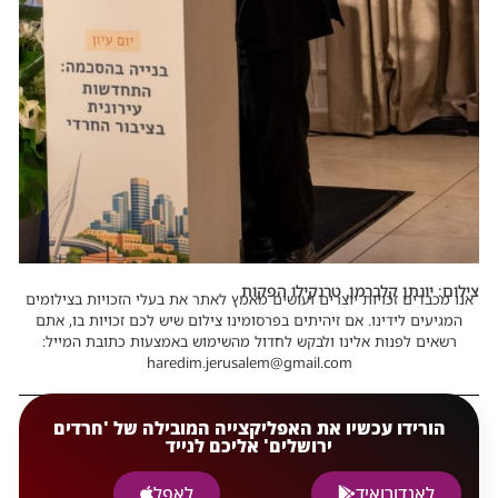
צילום: יונתן קלברמן, טרנקילו הפקות
אנו מכבדים זכויות יוצרים ועושים מאמץ לאתר את בעלי הזכויות בצילומים
המגיעים לידינו. אם זיהיתים בפרסומינו צילום שיש לכם זכויות בו, אתם
רשאים לפנות אלינו ולבקש לחדול מהשימוש באמצעות כתובת המייל:
haredim.jerusalem@gmail.com
הורידו עכשיו את האפליקצייה המובילה של 'חרדים
ירושלים' אליכם לנייד
לאנדורואיד
לאפל