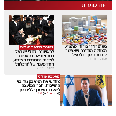
עוד כותרות
כשהזרחן "בורח" מהגוף:
לטובת חשיפת הגנזים
המחלה הנדירה שאפשר
לראשונה: גדולי ישראל
לזהות בזמן – ולטפל
פותחים את הכספות
מקודם
|
11:48
לציבור במסגרת האירוע
החד פעמי של 'היכלות'
מקודם
|
20:39
קאמבק פוליטי
מחדש את המאבק נגד בני
הישיבות: חבר המועצה
לשעבר מצטרף לליברמן
חנוך פוגל
20:57