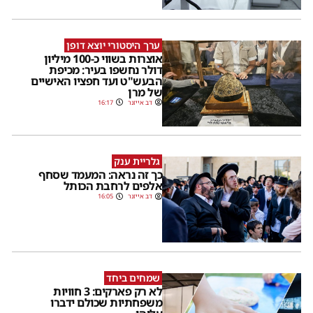
ערך היסטורי יוצא דופן
אוצרות בשווי כ-100 מיליון
דולר נחשפו בעיר: מכיפת
הבעש"ט ועד חפציו האישיים
של מרן
דב אייזנר
16:17
גלריית ענק
כך זה נראה: המעמד שסחף
אלפים לרחבת הכותל
דב אייזנר
16:05
שמחים ביחד
לא רק פארקים: 3 חוויות
משפחתיות שכולם ידברו