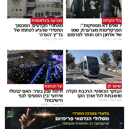
בלי הקלות
הכרעה בינלאומית
7 שנים לא מספיקות":
מאחורי הקלעים: הסכסוך
הפרקליטות מערערת; שמו
החסידי שהגיע לפתחו של
של אלחנן רוט הותר לפרסום
בד"ץ 'העדה'
אורי כץ
|
12:43
יואל וולך
|
12:02
שימו לב
על הכוונת
הבוקר הכאוטי: הרכבת הקלה
דרמת ענק בעיר: האם יבוטלו
מושבתת לכל אורך הקו
אירועי 'בין הזמנים' לבני
הישיבות?
חנוך פוגל
|
09:54
דב אייזנר
|
09:30