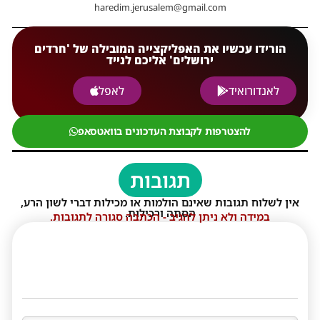
haredim.jerusalem@gmail.com
הורידו עכשיו את האפליקצייה המובילה של 'חרדים
ירושלים' אליכם לנייד
לאנדורואיד
לאפל
להצטרפות לקבוצת העדכונים בוואטסאפ
תגובות
אין לשלוח תגובות שאינם הולמות או מכילות דברי לשון הרע,
הסתה ורכילות.
במידה ולא ניתן להגיב - הכתבה סגורה לתגובות.