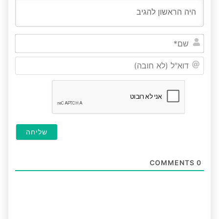
שם*
דוא"ל
(לא
חובה
COMMENTS
0