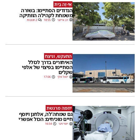
אֵי-זֶה בַּיִת
הנדודים הסתיימו: בשורה
משמחת לקהילה הוותיקה
דב אייזנר
18:55
2 תגובות
התעקש, וניצח
האיחורים בדרך לכולל
הסתיימו בפיצוי של אלפי
שקלים
יואל וולך
17:06
יוזמה מרגשת
גם שמחה'לה, אלחנן ויוסף
חיים מוכיחים: הכול אפשרי
יוסי וינר
16:54