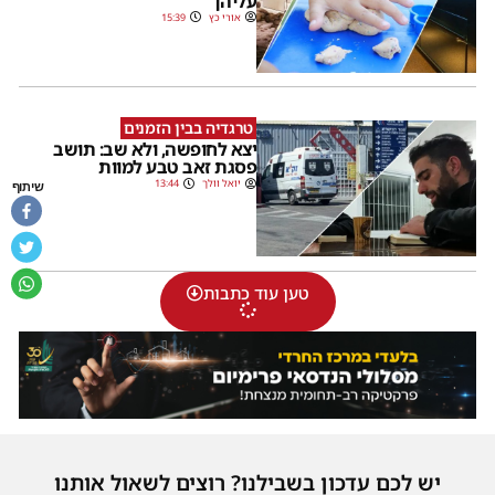
עליהן
אורי כץ
15:39
טרגדיה בבין הזמנים
יצא לחופשה, ולא שב: תושב
פסגת זאב טבע למוות
יואל וולך
13:44
שיתוף
טען עוד כתבות
יש לכם עדכון בשבילנו? רוצים לשאול אותנו