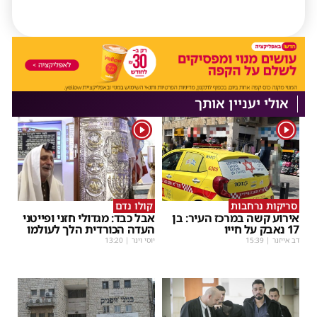
אולי יעניין אותך
1
1
סריקות נרחבות
קולו נדם
אירוע קשה במרכז העיר: בן
אבל כבד: מגדולי חזני ופייטני
17 נאבק על חייו
העדה הכורדית הלך לעולמו
דב אייזנר
|
15:39
יוסי וינר
|
13:20