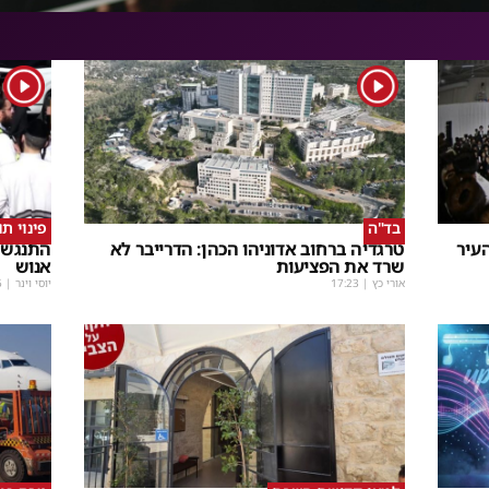
1
1
בד"ה
פינוי ת
עיר
טרגדיה ברחוב אדוניהו הכהן: הדרייבר לא
התנגשו
שרד את הפציעות
אנוש
אורי כץ
|
17:23
יוסי וינר
|
5