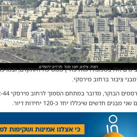
רמות. צילום: חנוך פוגל -חרדים ירושלים
מים אלו בשכונת רמות פולין ממשיכה להתקדם, ובמרכזה 
בני ציבור ברחוב מירסקי.
נים חדשים שיכללו יחד כ-120 יחידות דיור.