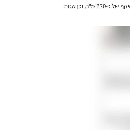
האזור. במסגרת הפרויקט מתוכננים גם שני גני ילדים, מעונות יום, שטח ייעודי לבית דין בהיקף של כ-270 מ"ר, וכן שטח