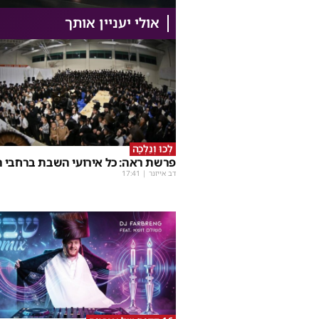
אולי יעניין אותך
לְכוּ וְנֵלְכָה
פרשת ראה: כל אירועי השבת ברחבי ה
דב אייזנר
|
17:41