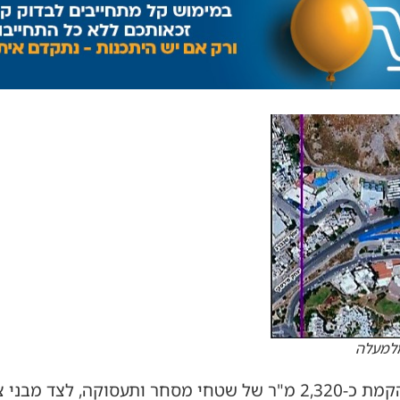
למעלה
מלבד הדירות, התוכנית כוללת הקמת כ-2,320 מ"ר של שטחי מסחר ותעסו