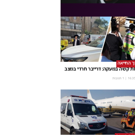
וך החייאה
ת קשה במעקה: דרייבר חרדי במצב
16:3
| 1 תגובות