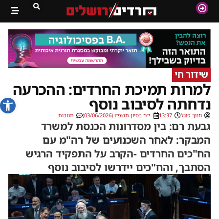
שידור חי
למרות תמיכת החרדים: ההכרעה
פתח סרג
נדחתה לסיבוב נוסף
חנוך פוגל
13:37
י״ח בסיון תשפ״ו (03/06/2026)
תגובות
גבעת רם: בין מסדרונות הכנסת למשרד
המבקר: לאחר השכנועים של רה"מ עם
הח"כים החרדים -הקרב על התפקיד הרגיש
הסתבך, והח"כים יידרשו לסיבוב נוסף