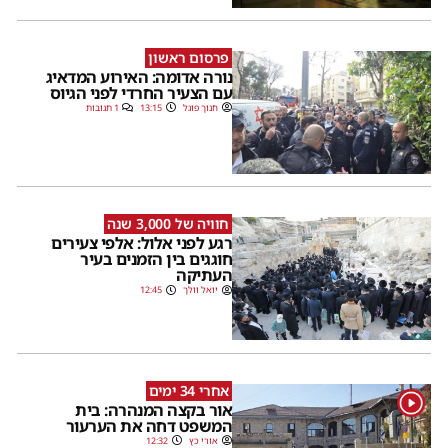
פרסום ראשון
נורה אדומה: האירוע המדאיג
עם הצעיר החרדי לפני הגיוס
חנוך פוגל
13:15
1 תגובות
חוויה של 3,000 שנה
רגע לפני אלול: אלפי צעירים
חוגגים בין הזמנים בעיר
העתיקה
יואל וולך
12:45
אחרי 34 ימים
1
אור בקצה המנהרה: בית
המשפט דחה את הערעור
אורי כץ
12:32