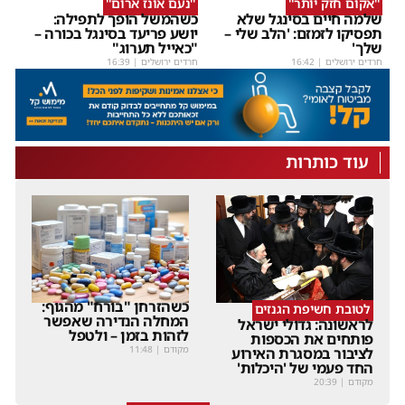
''אקום חזק יותר''
''נעם אונז ארום''
שלמה חיים בסינגל שלא
כשהמשל הופך לתפילה:
תפסיקו לזמזם: 'הלב שלי –
יושע פריעד בסינגל בכורה –
שלך'
"כאייל תערוג"
חרדים ירושלים
|
16:42
חרדים ירושלים
|
16:39
עוד כותרות
כשהזרחן "בורח" מהגוף:
לטובת חשיפת הגנזים
המחלה הנדירה שאפשר
לראשונה: גדולי ישראל
לזהות בזמן – ולטפל
פותחים את הכספות
מקודם
|
11:48
לציבור במסגרת האירוע
החד פעמי של 'היכלות'
מקודם
|
20:39