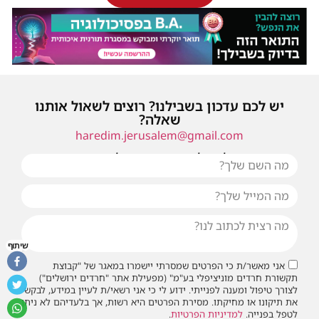
יש לכם עדכון בשבילנו? רוצים לשאול אותנו
שאלה?
haredim.jerusalem@gmail.com
או שילחו אלינו פנייה ונחזור אליכם בהקדם
שיתוף
אני מאשר/ת כי הפרטים שמסרתי יישמרו במאגר של "קבוצת
תקשורת חרדים מוניציפלי בע"מ" (מפעילת אתר "חרדים ירושלים")
לצורך טיפול ומענה לפנייתי. ידוע לי כי אני רשאי/ת לעיין במידע, לבקש
את תיקונו או מחיקתו. מסירת הפרטים היא רשות, אך בלעדיהם לא ניתן
לטפל בפנייה.
למדיניות הפרטיות
.