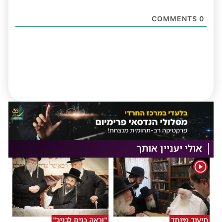
COMMENTS
0
אולי יעניין אותך
1
תיעוד מיוחד
"וּרְאֵה בָנִים לְבָנֶיךָ"