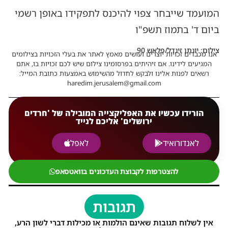
המועמד שייבחר צפוי להיכנס לתפקידו באופן רשמי
ביום ד' בתמוז תשפ"ו
צילום: יונתן זינדל/פלאש 90
אנו מכבדים זכויות יוצרים ועושים מאמץ לאתר את בעלי הזכויות בצילומים
המגיעים לידינו. אם זיהיתים בפרסומינו צילום שיש לכם זכויות בו, אתם
רשאים לפנות אלינו ולבקש לחדול מהשימוש באמצעות כתובת המייל:
haredim.jerusalem@gmail.com
הורידו עכשיו את האפליקצייה המובילה של 'חרדים
ירושלים' אליכם לנייד
לאנדורואיד
לאפל
להצטרפות לקבוצת העדכונים בוואטסאפ
תגובות
אין לשלוח תגובות שאינם הולמות או מכילות דברי לשון הרע,