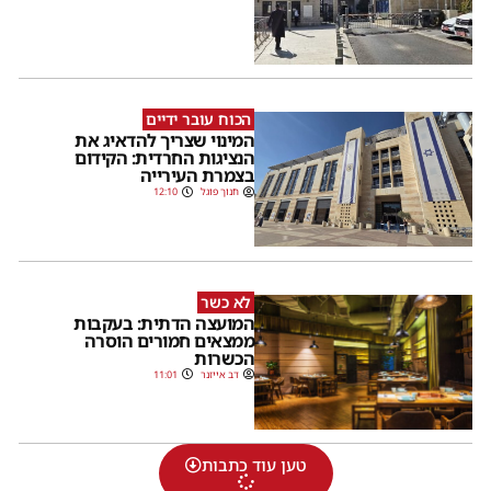
הכוח עובר ידיים
המינוי שצריך להדאיג את
הנציגות החרדית: הקידום
בצמרת העירייה
חנוך פוגל
12:10
לא כשר
המועצה הדתית: בעקבות
ממצאים חמורים הוסרה
הכשרות
דב אייזנר
11:01
טען עוד כתבות