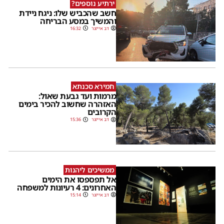
ירתיע נוספים?
חשב שהכביש שלו: ניגח ניידת
והמשיך במסע הבריחה
דב אייזנר
16:32
חמירא סכנתא
מרמות ועד גבעת שאול:
האזהרה שחשוב להכיר בימים
הקרובים
דב אייזנר
15:36
ממשיכים ליהנות
אל תפספסו את הימים
האחרונים: 4 רעיונות למשפחה
דב אייזנר
15:14