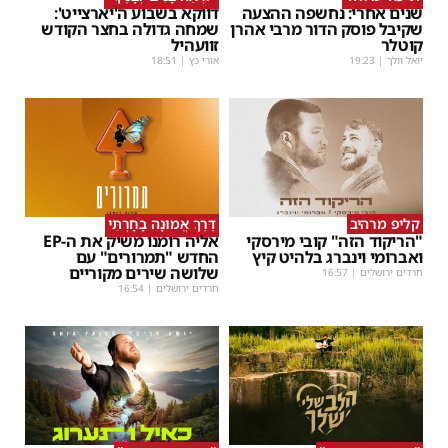
שנים אחרי: נחשפה ההצעה
דווקא בשבוע ה'יארצייט':
שקיבל פוסק הדור מרבי אהרן
שמחה גדולה בחצר הקודש
קוטלר
זוועהיל
יואל וולך
|
19:23
אורי כץ
|
18:51
קליפ מרהיב
דֶּרֶךְ אֱמוּנָה בָחָרְתִּי
"הריקוד הזה" קובי מירסקי
אליה רומנו משיק את ה-EP
ואברומי וינברג בלהיט קיץ
החדש "תמרורים" עם
שלושה שירים מקוריים
חרדים ירושלים
|
16:57
חרדים ירושלים
|
16:54