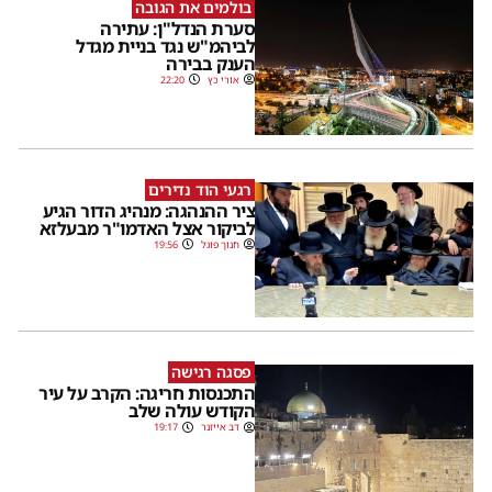
בולמים את הגובה
סערת הנדל"ן: עתירה
לביהמ"ש נגד בניית מגדל
הענק בבירה
אורי כץ
22:20
רגעי הוד נדירים
ציר ההנהגה: מנהיג הדור הגיע
לביקור אצל האדמו"ר מבעלזא
חנוך פוגל
19:56
פסגה רגישה
התכנסות חריגה: הקרב על עיר
הקודש עולה שלב
דב אייזנר
19:17