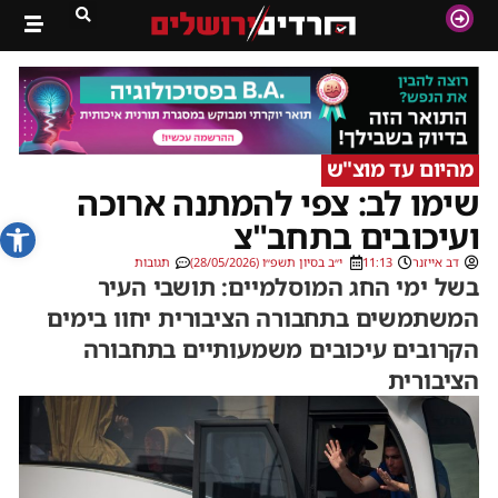
מהיום עד מוצ"ש
שימו לב: צפי להמתנה ארוכה
פתח סרג
ועיכובים בתחב"צ
דב אייזנר
11:13
י״ב בסיון תשפ״ו (28/05/2026)
תגובות
בשל ימי החג המוסלמיים: תושבי העיר
המשתמשים בתחבורה הציבורית יחוו בימים
הקרובים עיכובים משמעותיים בתחבורה
הציבורית