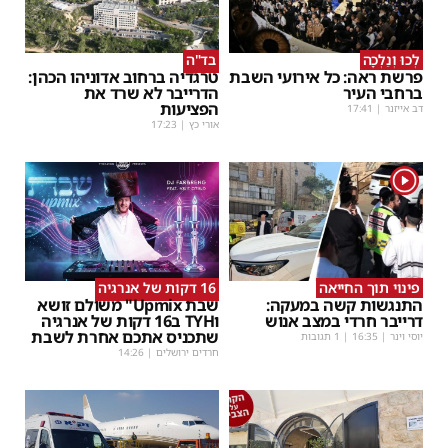
לְכוּ וְנֵלְכָה
בד"ה
פרשת ראה: כל אירועי השבת
טרגדיה ברחוב אדוניהו הכהן:
ברחבי העיר
הדרייבר לא שרד את
הפציעות
דב אייזנר
|
17:41
אורי כץ
|
17:23
1
פינוי תוך החייאה
16 דקות של אנרגיה
התנגשות קשה במעקה:
שבת Upmix" משולם זושא
דרייבר חרדי במצב אנוש
וTYH ב16 דקות של אנרגיה
שתכניס אתכם אחרת לשבת
יוסי וינר
|
16:35
| 1 תגובות
חרדים ירושלים
|
14:26