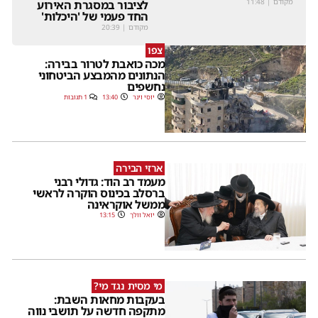
מקודם
|
11:48
לציבור במסגרת האירוע
החד פעמי של 'היכלות'
מקודם
|
20:39
צפו
מכה כואבת לטרור בבירה:
הנתונים מהמבצע הביטחוני
נחשפים
יוסי וינר
13:40
1 תגובות
ארזי הבירה
מעמד רב הוד: גדולי רבני
ברסלב בכינוס הוקרה לראשי
ממשל אוקראינה
יואל וולך
13:15
מי מסית נגד מי?
בעקבות מחאות השבת:
מתקפה חדשה על תושבי נווה