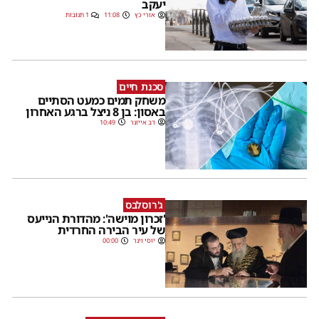
יעקב
אורי כץ
11:08
1 תגובות
סכנת חיים
משחק תמים כמעט הסתיים
באסון: בן 8 ניצל ברגע האחרון
דב אייזנר
10:49
ג'רוסלבס
'זכרון מוישה': מהדורת הנייעס
של עיר הבירה החרדית
יוסי וינר
00:00