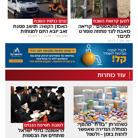
למען קדושת השבת
טרם כניסת השבת
"כולנו מתאספים": קריאה
האסון הקשה: תושב פסגת
כואבת לצד מתווה מפורט
זאב יובא היום למנוחות
לציבור
חנוך פוגל
|
13:49
| 1 תגובות
יואל וולך
|
14:13
עוד כותרות
כשהזרחן "בורח" מהגוף:
לטובת חשיפת הגנזים
המחלה הנדירה שאפשר
לראשונה: גדולי ישראל
לזהות בזמן – ולטפל
פותחים את הכספות