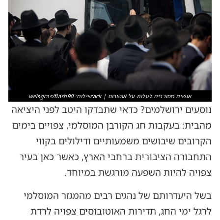
אנשים מסורבים לעלות על אוטובוס | zackצילום: weisgras/flash90
נוסעים ירושלמים? כדאי שתבדקו היטב לפני היציאה
מהבית: בעקבות חג הקורבן המוסלמי, צפויים בימים
הקרובים שיבושים משמעותיים ודילולים בקווי
התחבורה הציבורית ברחבי הארץ, כאשר כאן בעיר
צפויה להיות השפעה מורגשת במיוחד.
בשל היעדרותם של נהגים רבים מהמגזר המוסלמי
לרגל ימי החג, תדירות האוטובוסים צפויה לרדת