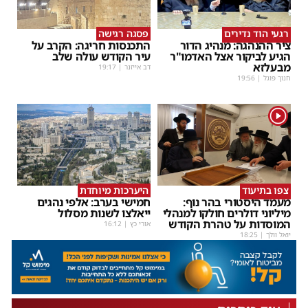
רגעי הוד נדירים
פסגה רגישה
ציר ההנהגה: מנהיג הדור
התכנסות חריגה: הקרב על
הגיע לביקור אצל האדמו"ר
עיר הקודש עולה שלב
מבעלזא
דב אייזנר
|
19:17
חנוך פוגל
|
19:56
1
צפו בתיעוד
היערכות מיוחדת
מעמד היסטורי בהר נוף:
חמישי בערב: אלפי נהגים
מיליוני דולרים חולקו למנהלי
ייאלצו לשנות מסלול
המוסדות על טהרת הקודש
אורי כץ
|
16:12
יואל וולך
|
18:25