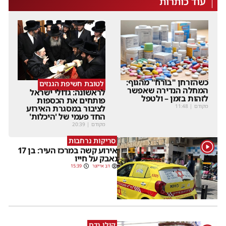
עוד כותרות
כשהזרחן "בורח" מהגוף:
לטובת חשיפת הגנזים
המחלה הנדירה שאפשר
לראשונה: גדולי ישראל
לזהות בזמן – ולטפל
פותחים את הכספות
מקודם
|
11:48
לציבור במסגרת האירוע
החד פעמי של 'היכלות'
מקודם
|
20:39
סריקות נרחבות
1
אירוע קשה במרכז העיר: בן 17
נאבק על חייו
דב אייזנר
15:39
קולו נדם