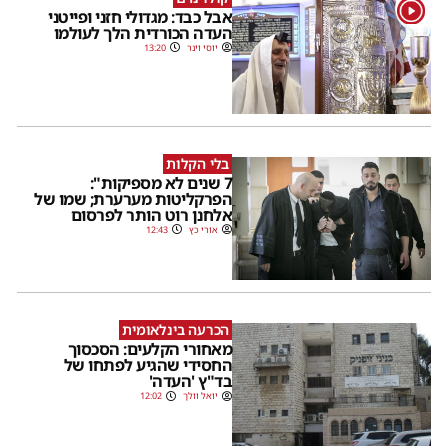
1
אבל כבד: מגדולי חזני ופייטני
העדה הכורדית הלך לעולמו
יוסי וינר
13:20
בלי הקלות
7 שנים לא מספיקות":
הפרקליטות מערערת; שמו של
אלחנן רוט הותר לפרסום
אורי כץ
12:43
הכרעה בינלאומית
מאחורי הקלעים: הסכסוך
החסידי שהגיע לפתחו של
בד"ץ 'העדה'
יואל וולך
12:02