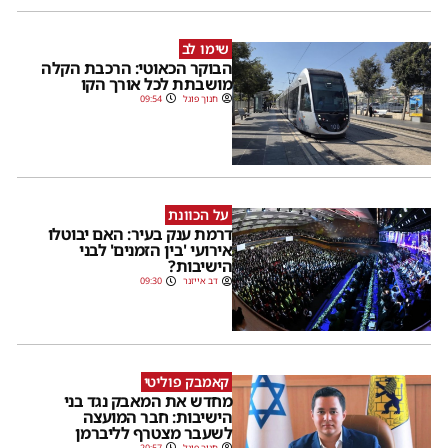
שימו לב
הבוקר הכאוטי: הרכבת הקלה
מושבתת לכל אורך הקו
חנוך פוגל
09:54
על הכוונת
דרמת ענק בעיר: האם יבוטלו
אירועי 'בין הזמנים' לבני
הישיבות?
דב אייזנר
09:30
קאמבק פוליטי
מחדש את המאבק נגד בני
הישיבות: חבר המועצה
לשעבר מצטרף לליברמן
חנוך פוגל
20:57