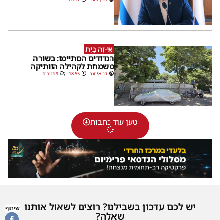
אֵי-זֶה בַּיִת
הנדודים הסתיימו: בשורה
משמחת לקהילה הוותיקה
דב אייזנר
18:55
9 תגובות
טען עוד כתבות
יש לכם עדכון בשבילנו? רוצים לשאול אותנו
שיתוף
שאלה?