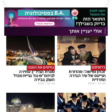
אולי יעניין אותך
ג'רוסלבס
בולמים את הגובה
'זכרון מוישה': מהדורת
סערת הנדל"ן: עתירה
הנייעס של עיר הבירה
לביהמ"ש נגד בניית מגדל
החרדית
הענק בבירה
יוסי וינר
|
00:00
אורי כץ
|
22:20