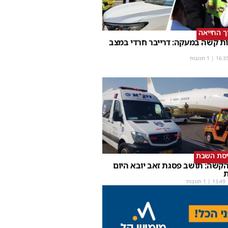
וך החייאה
ת קשה במעקה: דרייבר חרדי במצב
16:3
| 1 תגובות
יסת השבת
קשה: תושב פסגת זאב יובא היום
ת
13:49
| 1 תגובות