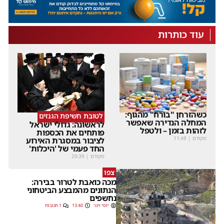
עוד כותרות
כשהזרחן "בורח" מהגוף:
לטובת חשיפת הגנזים
המחלה הנדירה שאפשר
לראשונה: גדולי ישראל
לזהות בזמן – ולטפל
פותחים את הכספות
מקודם
|
11:48
לציבור במסגרת האירוע
החד פעמי של 'היכלות'
מקודם
|
20:39
צפו
מכה כואבת לטרור בבירה:
הנתונים מהמבצע הביטחוני
נחשפים
יוסי וינר
13:40
1 תגובות