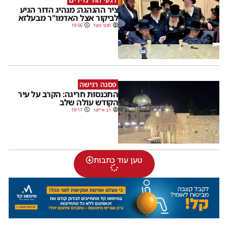
ציר ההנהגה: מנהיג הדור הגיע
לביקור אצל האדמו"ר מבעלזא
חנוך פוגל
19:56
פסגה רגישה
התכנסות חריגה: הקרב על עיר
הקודש עולה שלב
דב אייזנר
19:17
טען עוד כתבות