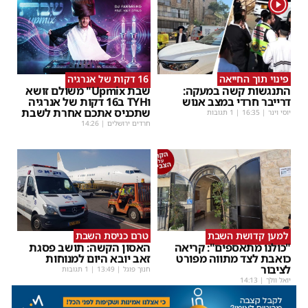
1
פינוי תוך החייאה
16 דקות של אנרגיה
התנגשות קשה במעקה:
שבת Upmix" משולם זושא
דרייבר חרדי במצב אנוש
וTYH ב16 דקות של אנרגיה
שתכניס אתכם אחרת לשבת
יוסי וינר
|
16:35
| 1 תגובות
חרדים ירושלים
|
14:26
למען קדושת השבת
טרם כניסת השבת
"כולנו מתאספים": קריאה
האסון הקשה: תושב פסגת
כואבת לצד מתווה מפורט
זאב יובא היום למנוחות
לציבור
חנוך פוגל
|
13:49
| 1 תגובות
יואל וולך
|
14:13