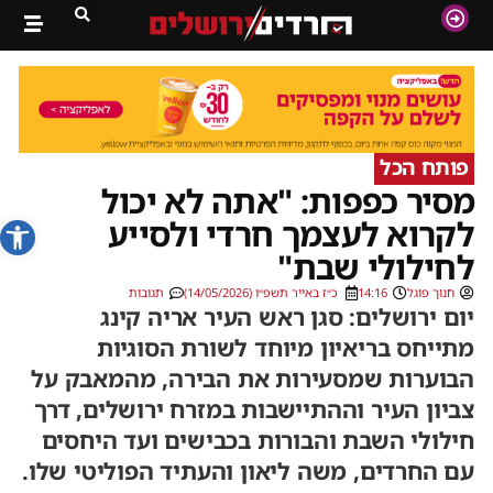
פותח הכל
מסיר כפפות: "אתה לא יכול
פתח סרג
לקרוא לעצמך חרדי ולסייע
לחילולי שבת"
חנוך פוגל
14:16
כ״ז באייר תשפ״ו (14/05/2026)
תגובות
יום ירושלים: סגן ראש העיר אריה קינג
מתייחס בריאיון מיוחד לשורת הסוגיות
הבוערות שמסעירות את הבירה, מהמאבק על
צביון העיר וההתיישבות במזרח ירושלים, דרך
חילולי השבת והבורות בכבישים ועד היחסים
עם החרדים, משה ליאון והעתיד הפוליטי שלו.