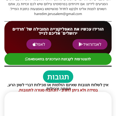
המגיעים לידינו. אם זיהיתים בפרסומינו צילום שיש לכם זכויות בו, אתם
רשאים לפנות אלינו ולבקש לחדול מהשימוש באמצעות כתובת המייל:
haredim.jerusalem@gmail.com
הורידו עכשיו את האפליקצייה המובילה של 'חרדים
ירושלים' אליכם לנייד
לאנדורואיד
לאפל
להצטרפות לקבוצת העדכונים בוואטסאפ
תגובות
אין לשלוח תגובות שאינם הולמות או מכילות דברי לשון הרע,
הסתה ורכילות.
במידה ולא ניתן להגיב - הכתבה סגורה לתגובות.