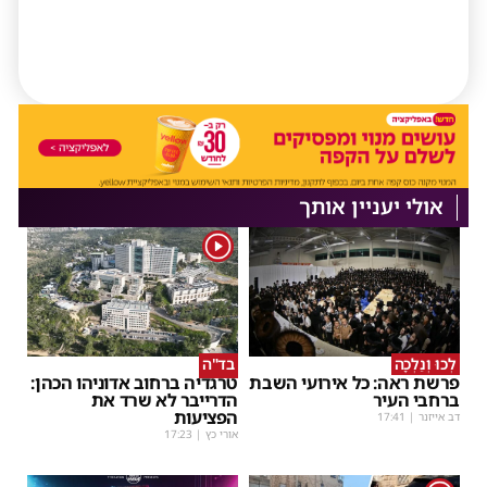
אולי יעניין אותך
1
לְכוּ וְנֵלְכָה
בד"ה
פרשת ראה: כל אירועי השבת
טרגדיה ברחוב אדוניהו הכהן:
ברחבי העיר
הדרייבר לא שרד את
הפציעות
דב אייזנר
|
17:41
אורי כץ
|
17:23