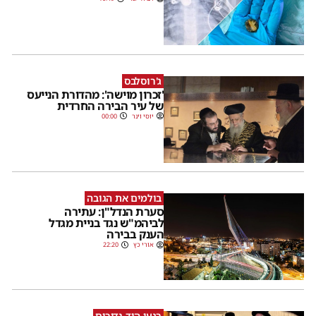
ג'רוסלבס
'זכרון מוישה': מהדורת הנייעס
של עיר הבירה החרדית
יוסי וינר
00:00
בולמים את הגובה
סערת הנדל"ן: עתירה
לביהמ"ש נגד בניית מגדל
הענק בבירה
אורי כץ
22:20
רגעי הוד נדירים