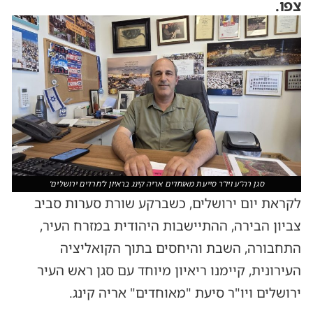
צפו.
סגן רה''ע ויו''ר סייעת מאוחדים אריה קינג בראיון ל'חרדים ירושלים'
לקראת יום ירושלים, כשברקע שורת סערות סביב
צביון הבירה, ההתיישבות היהודית במזרח העיר,
התחבורה, השבת והיחסים בתוך הקואליציה
העירונית, קיימנו ריאיון מיוחד עם סגן ראש העיר
ירושלים ויו"ר סיעת "מאוחדים" אריה קינג.