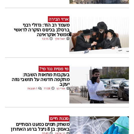
ארזי הבירה
מעמד רב הוד: גדולי רבני
ברסלב בכינוס הוקרה לראשי
ממשל אוקראינה
יואל וולך
13:15
מי מסית נגד מי?
בעקבות מחאות השבת:
מתקפה חדשה על תושבי נווה
יעקב
אורי כץ
11:08
1 תגובות
סכנת חיים
משחק תמים כמעט הסתיים
באסון: בן 8 ניצל ברגע האחרון
דב אייזנר
10:49