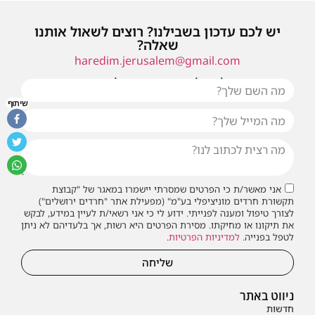
יש לכם עדכון בשבילנו? רוצים לשאול אותנו
שאלה?
haredim.jerusalem@gmail.com
או שילחו אלינו פנייה ונחזור אליכם בהקדם
שיתוף
אני מאשר/ת כי הפרטים שמסרתי יישמרו במאגר של "קבוצת
תקשורת חרדים מוניציפלי בע"מ" (מפעילת אתר "חרדים ירושלים")
לצורך טיפול ומענה לפנייתי. ידוע לי כי אני רשאי/ת לעיין במידע, לבקש
את תיקונו או מחיקתו. מסירת הפרטים היא רשות, אך בלעדיהם לא ניתן
לטפל בפנייה.
למדיניות הפרטיות
.
שליחה
ניווט באתר
חדשות