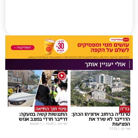
אולי יעניין אותך
1
בד"ה
פינוי תוך החייאה
טרגדיה ברחוב אדוניהו הכהן:
התנגשות קשה במעקה:
הדרייבר לא שרד את
דרייבר חרדי במצב אנוש
הפציעות
יוסי וינר
|
16:35
| 1 תגובות
אורי כץ
|
17:23