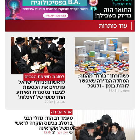
עוד כותרות
כשהזרחן "בורח" מהגוף:
לטובת חשיפת הגנזים
המחלה הנדירה שאפשר
לראשונה: גדולי ישראל
לזהות בזמן – ולטפל
פותחים את הכספות
מקודם
|
11:48
לציבור במסגרת האירוע
החד פעמי של 'היכלות'
מקודם
|
20:39
ארזי הבירה
מעמד רב הוד: גדולי רבני
ברסלב בכינוס הוקרה לראשי
ממשל אוקראינה
יואל וולך
13:15