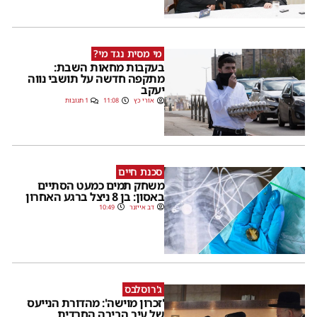
מי מסית נגד מי?
בעקבות מחאות השבת:
מתקפה חדשה על תושבי נווה
יעקב
אורי כץ
11:08
1 תגובות
סכנת חיים
משחק תמים כמעט הסתיים
באסון: בן 8 ניצל ברגע האחרון
דב אייזנר
10:49
ג'רוסלבס
'זכרון מוישה': מהדורת הנייעס
של עיר הבירה החרדית