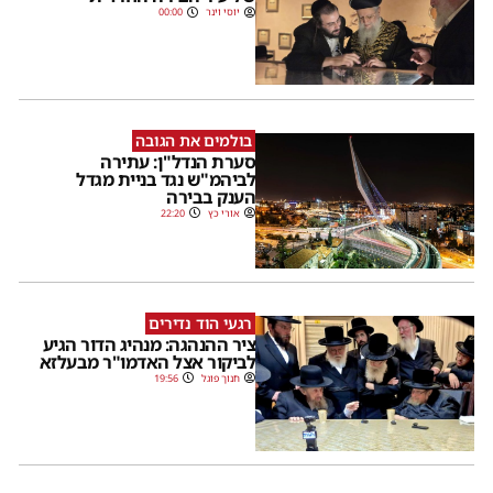
יוסי וינר
00:00
בולמים את הגובה
סערת הנדל"ן: עתירה
לביהמ"ש נגד בניית מגדל
הענק בבירה
אורי כץ
22:20
רגעי הוד נדירים
ציר ההנהגה: מנהיג הדור הגיע
לביקור אצל האדמו"ר מבעלזא
חנוך פוגל
19:56