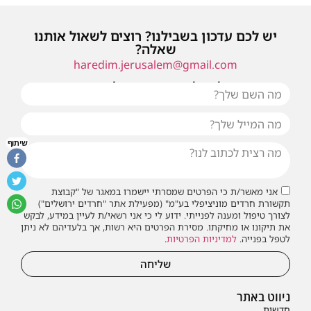
יש לכם עדכון בשבילנו? רוצים לשאול אותנו
שאלה?
haredim.jerusalem@gmail.com
או שילחו אלינו פנייה ונחזור אליכם בהקדם
שיתוף
אני מאשר/ת כי הפרטים שמסרתי יישמרו במאגר של "קבוצת
תקשורת חרדים מוניציפלי בע"מ" (מפעילת אתר "חרדים ירושלים")
לצורך טיפול ומענה לפנייתי. ידוע לי כי אני רשאי/ת לעיין במידע, לבקש
את תיקונו או מחיקתו. מסירת הפרטים היא רשות, אך בלעדיהם לא ניתן
לטפל בפנייה.
למדיניות הפרטיות
.
שליחה
ניווט באתר
חדשות