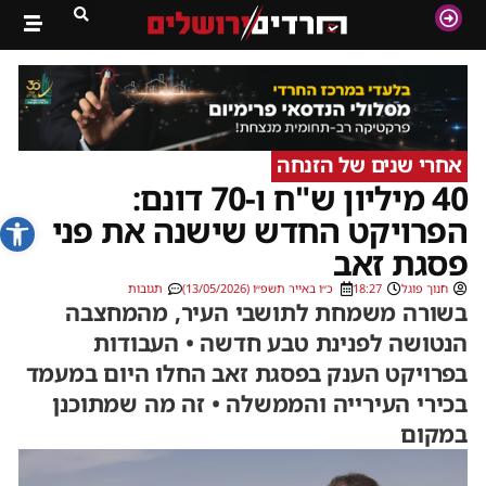
אחרי שנים של הזנחה
40 מיליון ש"ח ו-70 דונם:
פתח סרג
הפרויקט החדש שישנה את פני
פסגת זאב
חנוך פוגל
18:27
כ״ו באייר תשפ״ו (13/05/2026)
תגובות
בשורה משמחת לתושבי העיר, מהמחצבה
הנטושה לפנינת טבע חדשה • העבודות
בפרויקט הענק בפסגת זאב החלו היום במעמד
בכירי העירייה והממשלה • זה מה שמתוכנן
במקום