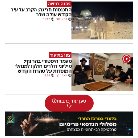
פסגה רגישה
התכנסות חריגה: הקרב על עיר
הקודש עולה שלב
דב אייזנר
19:17
צפו בתיעוד
1
מעמד היסטורי בהר נוף:
מיליוני דולרים חולקו למנהלי
המוסדות על טהרת הקודש
יואל וולך
18:25
טען עוד כתבות