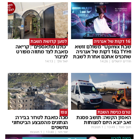
16 דקות של אנרגיה
למען קדושת השבת
שבת Upmix" משולם זושא
"כולנו מתאספים": קריאה
וTYH ב16 דקות של אנרגיה
כואבת לצד מתווה מפורט
שתכניס אתכם אחרת לשבת
לציבור
חרדים ירושלים
|
14:26
יואל וולך
|
14:13
טרם כניסת השבת
צפו
האסון הקשה: תושב פסגת
מכה כואבת לטרור בבירה:
זאב יובא היום למנוחות
הנתונים מהמבצע הביטחוני
נחשפים
חנוך פוגל
|
13:49
| 1 תגובות
יוסי וינר
|
13:40
| 1 תגובות