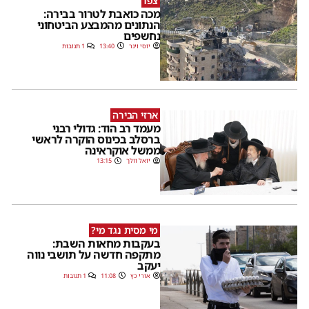
צפו
מכה כואבת לטרור בבירה:
הנתונים מהמבצע הביטחוני
נחשפים
יוסי וינר
13:40
1 תגובות
ארזי הבירה
מעמד רב הוד: גדולי רבני
ברסלב בכינוס הוקרה לראשי
ממשל אוקראינה
יואל וולך
13:15
מי מסית נגד מי?
בעקבות מחאות השבת:
מתקפה חדשה על תושבי נווה
יעקב
אורי כץ
11:08
1 תגובות