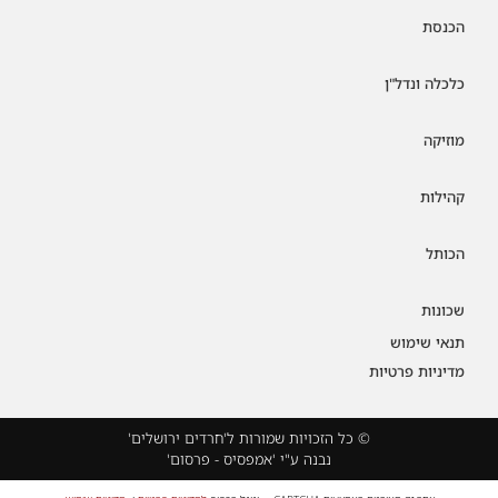
הכנסת
כלכלה ונדל"ן
מוזיקה
קהילות
הכותל
שכונות
תנאי שימוש
מדיניות פרטיות
© כל הזכויות שמורות ל'חרדים ירושלים'
נבנה ע"י 'אמפסיס - פרסום'