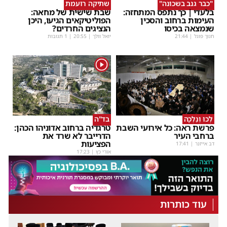
"כבר גנב בשכונה"
שתיקה רועמת
בלעדי | כך נתפס המתחזה:
שבת שישית של מחאה:
העימות ברחוב והסכין
הפוליטיקאים הגיעו, היכן
שנמצאה בכיסו
הנציגים החרדים?
חנוך פוגל
|
21:44
יואל וולך
|
20:55
| 1 תגובות
1
לְכוּ וְנֵלְכָה
בד"ה
פרשת ראה: כל אירועי השבת
טרגדיה ברחוב אדוניהו הכהן:
ברחבי העיר
הדרייבר לא שרד את
הפציעות
דב אייזנר
|
17:41
אורי כץ
|
17:23
עוד כותרות