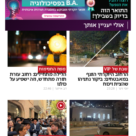
אולי יעניין אותך
שבת של VIP
מפת החסימות
הרחוב היוקרתי הוצף
הלילה מתחילים: רחוב עזרת
במאבטחים: ביקור נתניהו
תורה מתחדש, וזה ישפיע על
שהצית ויכוח
כולנו
יוסי וינר
|
23:28
דב אייזנר
|
22:46
1