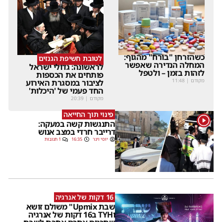
כשהזרחן "בורח" מהגוף:
לטובת חשיפת הגנזים
המחלה הנדירה שאפשר
לראשונה: גדולי ישראל
לזהות בזמן – ולטפל
פותחים את הכספות
מקודם
|
11:48
לציבור במסגרת האירוע
החד פעמי של 'היכלות'
מקודם
|
20:39
פינוי תוך החייאה
1
התנגשות קשה במעקה:
דרייבר חרדי במצב אנוש
יוסי וינר
16:35
1 תגובות
16 דקות של אנרגיה
שבת Upmix" משולם זושא
וTYH ב16 דקות של אנרגיה