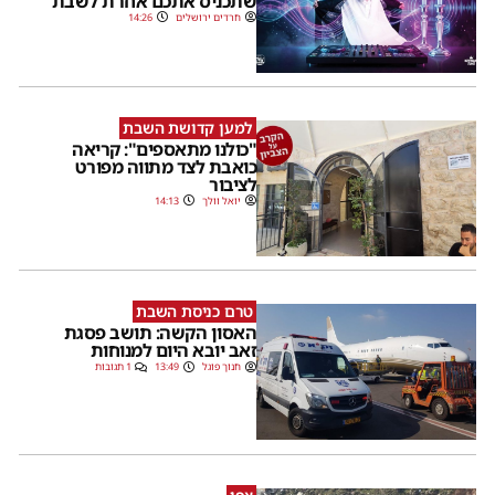
שתכניס אתכם אחרת לשבת
חרדים ירושלים
14:26
למען קדושת השבת
"כולנו מתאספים": קריאה
כואבת לצד מתווה מפורט
לציבור
יואל וולך
14:13
טרם כניסת השבת
האסון הקשה: תושב פסגת
זאב יובא היום למנוחות
חנוך פוגל
13:49
1 תגובות