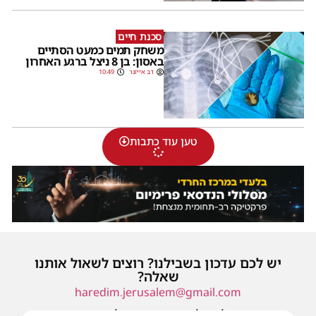
סכנת חיים
משחק תמים כמעט הסתיים
באסון: בן 8 ניצל ברגע האחרון
דב אייזנר
10:49
טען עוד כתבות
יש לכם עדכון בשבילנו? רוצים לשאול אותנו
שאלה?
haredim.jerusalem@gmail.com
או שילחו אלינו פנייה ונחזור אליכם בהקדם