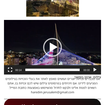
נגן
וידאו
00:14
00:00
צילום: ארנון בוסאני
אנו מכבדים זכויות יוצרים ועושים מאמץ לאתר את בעלי הזכויות בצילומים
המגיעים לידינו. אם זיהיתים בפרסומינו צילום שיש לכם זכויות בו, אתם
רשאים לפנות אלינו ולבקש לחדול מהשימוש באמצעות כתובת המייל:
haredim.jerusalem@gmail.com