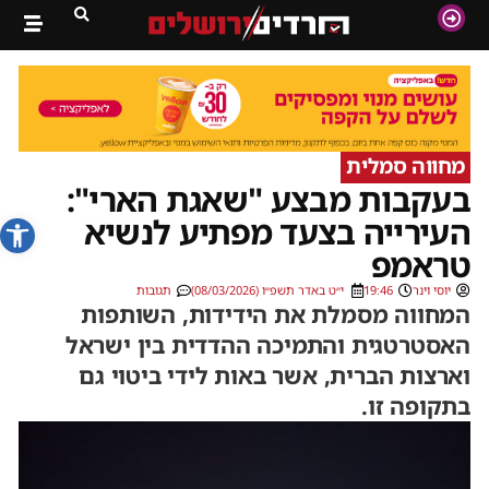
מחווה סמלית
בעקבות מבצע "שאגת הארי":
פתח סרג
העירייה בצעד מפתיע לנשיא
טראמפ
יוסי וינר
19:46
י״ט באדר תשפ״ו (08/03/2026)
תגובות
המחווה מסמלת את הידידות, השותפות
האסטרטגית והתמיכה ההדדית בין ישראל
וארצות הברית, אשר באות לידי ביטוי גם
בתקופה זו.