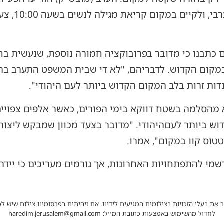
שושן פורים ל
ם כתבנו כי מדובר בפרובוקציה חמורה נוספת, שנעשית 
מקום הקדוש. לדבריהם, "לא די שבית המשפט התערב ב
ות זרות בלב המקום הקדוש ביותר לעם היהודי".
מהסלמה בשטח דווקא בימי הפורים, כאשר אלפים צפויים 
וש ביותר לעםהיהודי. "מדובר בצעד מכוון שמבקש ליצור ח
וס קוו במקום", אמרו.
מי להתפתחויות האחרונות, אך גורמים מעריכים כי ייד
 את בעלי הזכויות בצילומים המגיעים לידינו. אם זיהיתים בפרסומינו צילום שיש לכ
לחדול מהשימוש באמצעות כתובת המייל: haredim.jerusalem@gmail.com