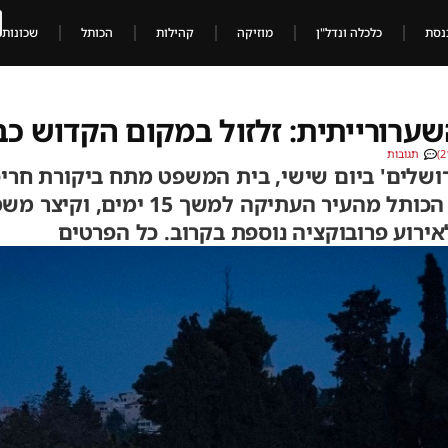
נסת
כלכלה ונדל"ן
מוזיקה
קהילות
הכותל
שכונות
רורייתית: זלזול במקום הקדוש כב
תגובות
רושלים' ביום שישי, בית המשפט מתח ביקורת חר
החלטתה להרחיק את נשות הכותל מהעיר העת
ירוע פרובוקציה נוספת בקרוב. כל הפרטים