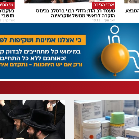
ארזי הבירה
מי מסית
המבצע
מעמד רב הוד: גדולי רבני ברסלב בכינוס
בעקבות
הוקרה לראשי ממשל אוקראינה
תושבי נ
יואל וולך
|
13:15
אורי כץ
|
8