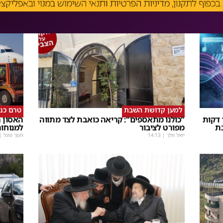
למען קדושת השבת
טרם כנ
שבת Upmix" משולם זושא וTYH ב16 דקות
"כולנו מתאספים": קריאה כואבת לצד מתווה
האסון ה
ת
מפורט לציבור
למנוחו
יואל וולך
|
14:13
חנוך פוגל
|