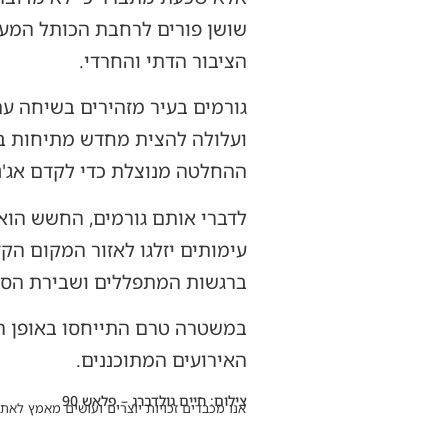
הציבור הדתי והחרדי.
גורמים בעיר מזהירים בשיחה ע
ועלולה להצית מחדש מתיחות ב
ההחלטה מנוצלת כדי לקדם אג'נד
לדברי אותם גורמים, החשש הוא 
עימותים יזלגו לאזור המקום הקד
ברגשות המתפללים ושבירת הסטט
במשטרה טרם התייחסו באופן רש
האירועים המתוכננים.
צילום: חיים גולדברג – פלאש 90
אנו מכבדים זכויות יוצרים ועושים מאמץ לאתר