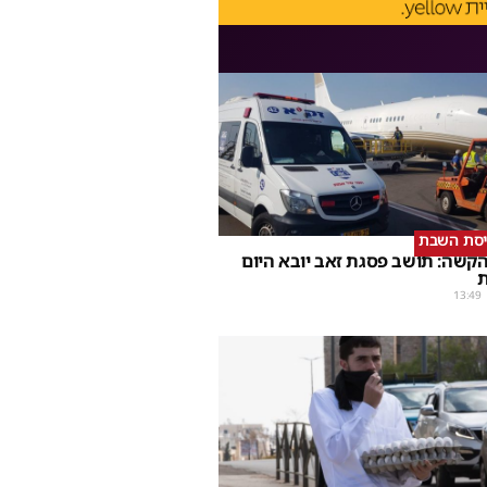
יסת השבת
קשה: תושב פסגת זאב יובא היום
ת
13:49