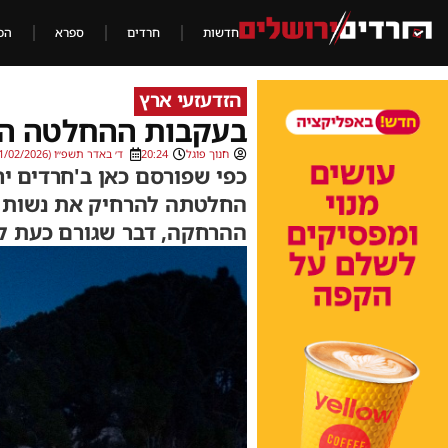
חדשות
חרדים
ספרא
הכ
הזדעזעי ארץ
בעקבות ההחלטה השע
חנוך פוגל
20:24
ד׳ באדר תשפ״ו (21/02/2026)
כפי שפורסם כאן ב'חרדים י
ההרחקה, דבר שגורם כעת לא