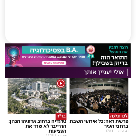
אולי יעניין אותך
1
לְכוּ וְנֵלְכָה
בד"ה
פרשת ראה: כל אירועי השבת
טרגדיה ברחוב אדוניהו הכהן:
ברחבי העיר
הדרייבר לא שרד את
הפציעות
דב אייזנר
|
17:41
אורי כץ
|
17:23