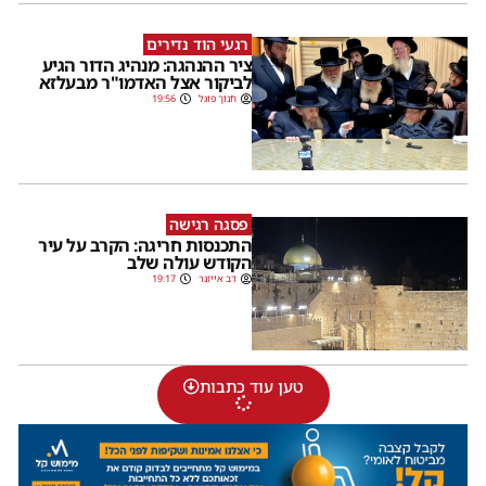
רגעי הוד נדירים
ציר ההנהגה: מנהיג הדור הגיע
לביקור אצל האדמו"ר מבעלזא
חנוך פוגל
19:56
פסגה רגישה
התכנסות חריגה: הקרב על עיר
הקודש עולה שלב
דב אייזנר
19:17
טען עוד כתבות