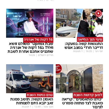
1
פינוי תוך החייאה
16 דקות של אנרגיה
התנגשות קשה במעקה:
שבת Upmix" משולם זושא
דרייבר חרדי במצב אנוש
וTYH ב16 דקות של אנרגיה
שתכניס אתכם אחרת לשבת
יוסי וינר
|
16:35
| 1 תגובות
חרדים ירושלים
|
14:26
למען קדושת השבת
טרם כניסת השבת
"כולנו מתאספים": קריאה
האסון הקשה: תושב פסגת
כואבת לצד מתווה מפורט
זאב יובא היום למנוחות
לציבור
חנוך פוגל
|
13:49
| 1 תגובות