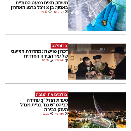
משחק תמים כמעט הסתיים
באסון: בן 8 ניצל ברגע האחרון
דב אייזנר
10:49
ג'רוסלבס
'זכרון מוישה': מהדורת הנייעס
של עיר הבירה החרדית
יוסי וינר
00:00
בולמים את הגובה
סערת הנדל"ן: עתירה
לביהמ"ש נגד בניית מגדל
הענק בבירה
אורי כץ
22:20