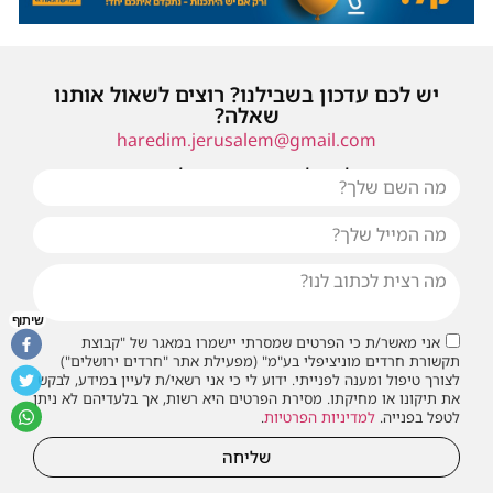
יש לכם עדכון בשבילנו? רוצים לשאול אותנו
שאלה?
haredim.jerusalem@gmail.com
או שילחו אלינו פנייה ונחזור אליכם בהקדם
שיתוף
אני מאשר/ת כי הפרטים שמסרתי יישמרו במאגר של "קבוצת
תקשורת חרדים מוניציפלי בע"מ" (מפעילת אתר "חרדים ירושלים")
לצורך טיפול ומענה לפנייתי. ידוע לי כי אני רשאי/ת לעיין במידע, לבקש
את תיקונו או מחיקתו. מסירת הפרטים היא רשות, אך בלעדיהם לא ניתן
לטפל בפנייה.
למדיניות הפרטיות
.
שליחה