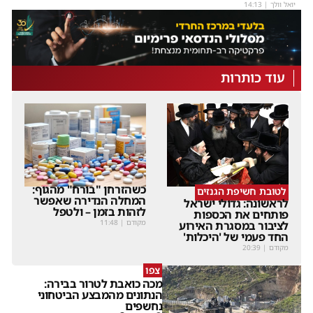
יואל וולך
|
14:13
עוד כותרות
כשהזרחן "בורח" מהגוף:
לטובת חשיפת הגנזים
המחלה הנדירה שאפשר
לראשונה: גדולי ישראל
לזהות בזמן – ולטפל
פותחים את הכספות
מקודם
|
11:48
לציבור במסגרת האירוע
החד פעמי של 'היכלות'
מקודם
|
20:39
צפו
מכה כואבת לטרור בבירה:
הנתונים מהמבצע הביטחוני
נחשפים