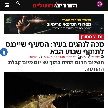
נת"צ מסוכן
מכה לנהגים בעיר: הסעיף שייכנס
פתח סרג
לתוקף שבוע הבא
אורי כץ
22:58
י״ח בשבט תשפ״ו (05/02/2026)
תגובות
תשלום הקנס תהיה בתוך 90 יום מיום קבלת
ההודעה.