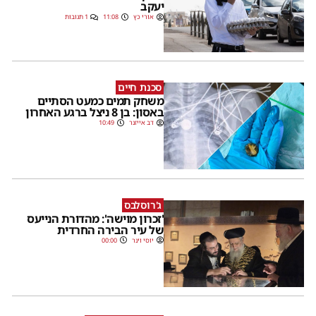
יעקב
אורי כץ
11:08
1 תגובות
סכנת חיים
משחק תמים כמעט הסתיים
באסון: בן 8 ניצל ברגע האחרון
דב אייזנר
10:49
ג'רוסלבס
'זכרון מוישה': מהדורת הנייעס
של עיר הבירה החרדית
יוסי וינר
00:00