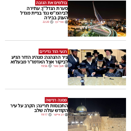
בולמים את הגובה
סערת הנדל"ן: עתירה
לביהמ"ש נגד בניית מגדל
הענק בבירה
אורי כץ
22:20
רגעי הוד נדירים
ציר ההנהגה: מנהיג הדור הגיע
לביקור אצל האדמו"ר מבעלזא
חנוך פוגל
19:56
פסגה רגישה
התכנסות חריגה: הקרב על עיר
הקודש עולה שלב
דב אייזנר
19:17