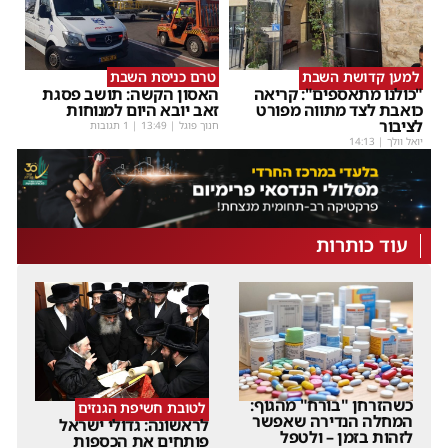
למען קדושת השבת
טרם כניסת השבת
"כולנו מתאספים": קריאה
האסון הקשה: תושב פסגת
כואבת לצד מתווה מפורט
זאב יובא היום למנוחות
לציבור
חנוך פוגל
|
13:49
| 1 תגובות
יואל וולך
|
14:13
עוד כותרות
כשהזרחן "בורח" מהגוף:
לטובת חשיפת הגנזים
המחלה הנדירה שאפשר
לראשונה: גדולי ישראל
לזהות בזמן – ולטפל
פותחים את הכספות