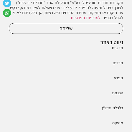
תקשורת חרדים מוניציפלי בע"מ" (מפעילת אתר "חרדים ירושלים")
לצורך טיפול ומענה לפנייתי. ידוע לי כי אני רשאי/ת לעיין במידע, לבקש
את תיקונו או מחיקתו. מסירת הפרטים היא רשות, אך בלעדיהם לא ניתן
לטפל בפנייה.
למדיניות הפרטיות
.
שליחה
ניווט באתר
חדשות
חרדים
ספרא
הכנסת
כלכלה ונדל"ן
מוזיקה