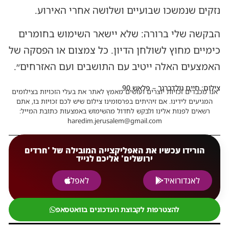
נזקים שנמשכו שבועיים ושלושה אחרי האירוע.
הבקשה שלי ברורה: שלא יישאר השימוש בחומרים
כימיים מחוץ לשולחן הדיון. כל צמצום או הפסקה של
האמצעים האלה ייטיב עם התושבים ועם האזרחים״.
צילום: חיים גולדברגר – פלאש 90
אנו מכבדים זכויות יוצרים ועושים מאמץ לאתר את בעלי הזכויות בצילומים
המגיעים לידינו. אם זיהיתים בפרסומינו צילום שיש לכם זכויות בו, אתם
רשאים לפנות אלינו ולבקש לחדול מהשימוש באמצעות כתובת המייל:
haredim.jerusalem@gmail.com
הורידו עכשיו את האפליקצייה המובילה של 'חרדים
ירושלים' אליכם לנייד
לאנדורואיד
לאפל
להצטרפות לקבוצת העדכונים בוואטסאפ