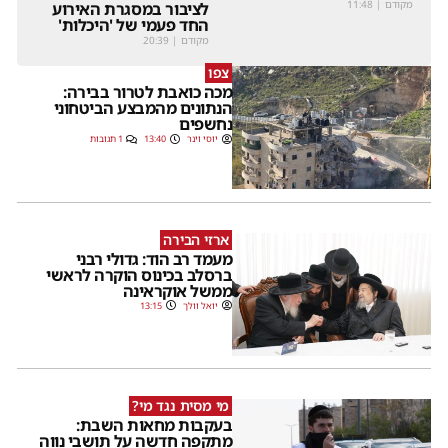
מקודם
|
11:48
לציבור במסגרת האירוע
החד פעמי של 'היכלות'
מקודם
|
20:39
צפו
מכה כואבת לטרור בבירה:
הנתונים מהמבצע הביטחוני
נחשפים
יוסי וינר
13:40
1 תגובות
ארזי הבירה
מעמד רב הוד: גדולי רבני
ברסלב בכינוס הוקרה לראשי
ממשל אוקראינה
יואל וולך
13:15
מי מסית נגד מי?
בעקבות מחאות השבת:
מתקפה חדשה על תושבי נווה