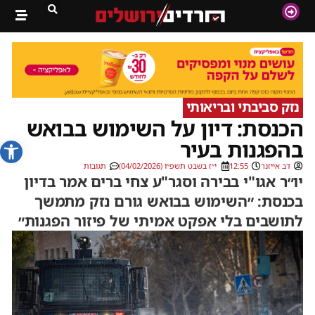
נזק סביבתי ובריאותי
הכנסת: דיון על השימוש בבואש
פתח סרג
בהפגנות בעיר
דב אייזנר
12:55
י״ז בשבט תשפ״ו (04/02/2026)
תגובות
יו״ר אגו"י בבירה וסגר"ע צחי ברים אמר בדיון
בכנסת: ״השימוש בבואש גורם נזק מתמשך
לתושבים בלי אפקט אמיתי של פיזור הפגנות״