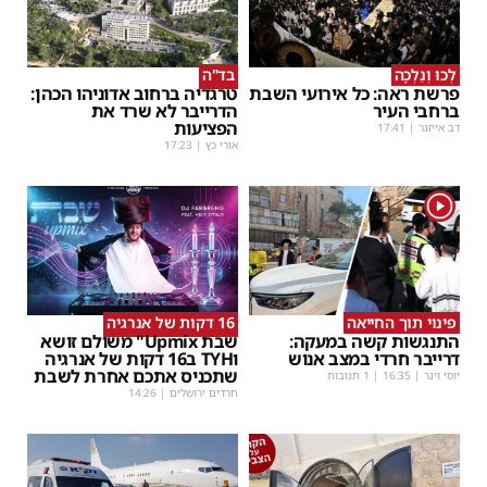
לְכוּ וְנֵלְכָה
בד"ה
פרשת ראה: כל אירועי השבת
טרגדיה ברחוב אדוניהו הכהן:
ברחבי העיר
הדרייבר לא שרד את
הפציעות
דב אייזנר
|
17:41
אורי כץ
|
17:23
1
פינוי תוך החייאה
16 דקות של אנרגיה
התנגשות קשה במעקה:
שבת Upmix" משולם זושא
דרייבר חרדי במצב אנוש
וTYH ב16 דקות של אנרגיה
שתכניס אתכם אחרת לשבת
יוסי וינר
|
16:35
| 1 תגובות
חרדים ירושלים
|
14:26