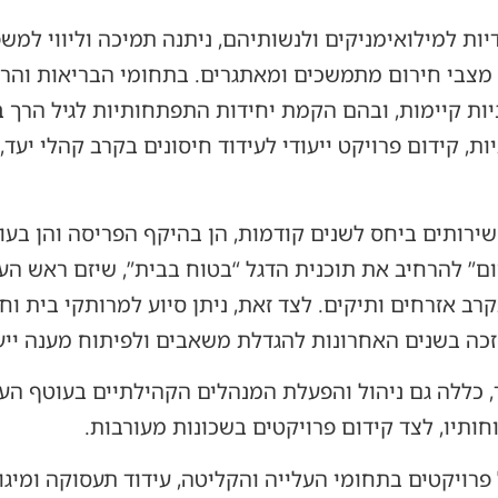
דיות למילואימניקים ולנשותיהם, ניתנה תמיכה וליווי למש
מצבי חירום מתמשכים ומאתגרים. בתחומי הבריאות והרוו
ות קיימות, ובהם הקמת יחידות התפתחותיות לגיל הרך ב
, קידום פרויקט ייעודי לעידוד חיסונים בקרב קהלי יעד,
ירותים ביחס לשנים קודמות, הן בהיקף הפריסה והן בע
ם” להרחיב את תוכנית הדגל “בטוח בבית”, שיזם ראש העי
קרב אזרחים ותיקים. לצד זאת, ניתן סיוע למרותקי בית ו
זכה בשנים האחרונות להגדלת משאבים ולפיתוח מענה ייעוד
כללה גם ניהול והפעלת המנהלים הקהילתיים בעוטף העיר
חותיו, לצד קידום פרויקטים בשכונות מעורבות.
רויקטים בתחומי העלייה והקליטה, עידוד תעסוקה ומיגור 