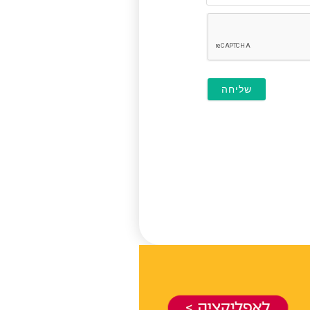
(לא
חובה)