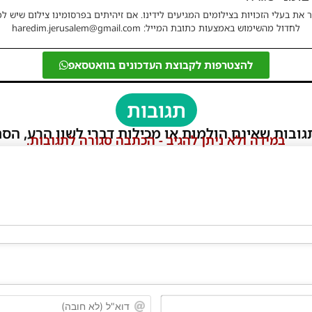
 את בעלי הזכויות בצילומים המגיעים לידינו. אם זיהיתים בפרסומינו צילום שיש לכ
לחדול מהשימוש באמצעות כתובת המייל: haredim.jerusalem@gmail.com
להצטרפות לקבוצת העדכונים בוואטסאפ
תגובות
גובות שאינם הולמות או מכילות דברי לשון הרע, הסת
במידה ולא ניתן להגיב - הכתבה סגורה לתגובות.
שם*