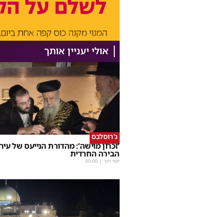
אולי יעניין אותך
ג'רוסלבס
'זכרון מוישה': מהדורת הנייעס של עיר
הבירה החרדית
יוסי וינר
|
00:00