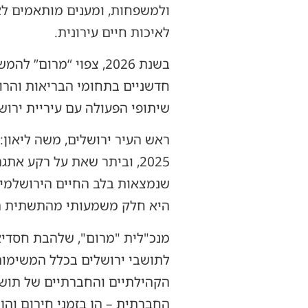
ולמשפחות, ומענים מותאמים לא
לאיכות חיים עירונית.
בשנת 2026, צפוי “מר
חדשניים בתחומי הבריאות והרוו
שיתופי הפעולה עם עיריית ירוש
ראש העיר ירושלים, משה ליאון
2025, וביתר שאת על רקע א
שנמצאות בלב החיים הירושלמיים
היא חלק משמעותי מהתשתית הז
מנכ"לית "מרום", שלהבת חסדיאל
לתושבי ירושלים בכלל המשימות 
הקהילתיים והחברתיים של תושבי
החברתית – הן בזמני חירום והן 