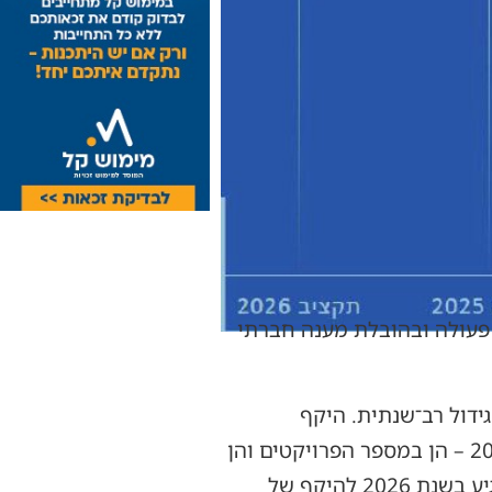
עולה ובהובלת מענה חברתי
גידול רב־שנתית. היקף
הפעילות בשנת 2025, גדל בעשרות אחוזים לעומת שנת 2023 והעמיק גם ביחס לשנת 2024 – הן במספר הפרויקטים והן
בהיקף האוכלוסיות הנהנות מהמענים. תקציב התאגיד גדל בהדרגה משנה לשנה, וצפוי להגיע בשנת 2026 להיקף של