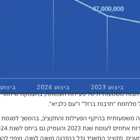
בות משמעותית של פעילות העמותה, בהעמקת שיתופי פ
 מלחמת “חרבות ברזל" ו"עם כלביא".
ום” צמיחה משמעותית בהיקף הפעילות והתקציב, בהמשך למגמת 