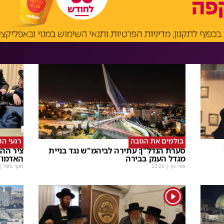
בולמים את הגובה
רגעי הו
סערת הנדל"ן: עתירה לביהמ"ש נגד בניית
ציר ההנ
מגדל הענק בבירה
האדמו"
אורי כץ
|
22:20
חנוך פוגל
|
1