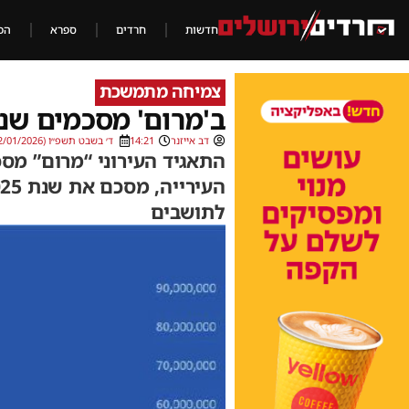
חדשות
חרדים
ספרא
הכ
צמיחה מתמשכת
ב'מרום' מסכמים שנה
דב אייזנר
14:21
ד׳ בשבט תשפ״ו (22/01/2026)
לתושבים