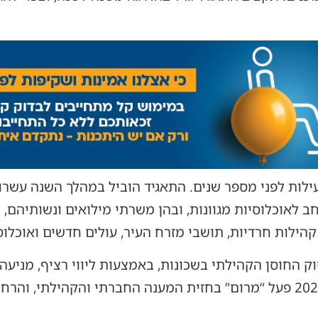
לות לפני מספר שנים. התאגיד הוביל במהלך השנה עשרו
חב לאוכלוסיות מגוונות, ובהן משרתי מילואים ונשותיהם,
 קהילות חרדיות, תושבי מזרח העיר, עולים חדשים ואוכלוס
וק החוסן הקהילתי בשכונות, באמצעות ליווי רציף, מניעה
וקידום בריאות הציבור. בשנת 2025 פעל “מרום” בחזית המענה החברתי והקהיל