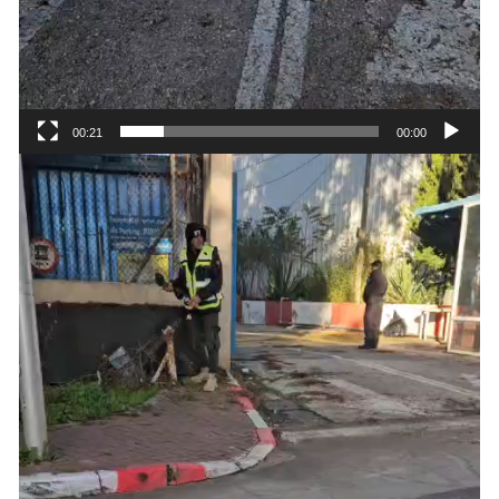
00:21
00:00
נגן
וידאו