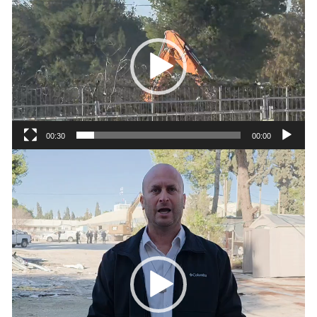
וידאו
00:30
00:00
נגן
וידאו