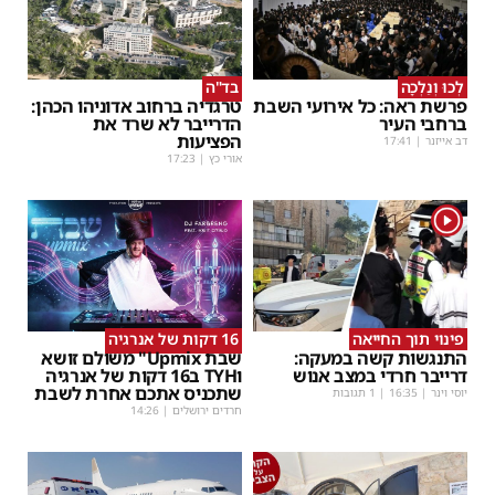
לְכוּ וְנֵלְכָה
בד"ה
פרשת ראה: כל אירועי השבת
טרגדיה ברחוב אדוניהו הכהן:
ברחבי העיר
הדרייבר לא שרד את
הפציעות
דב אייזנר
|
17:41
אורי כץ
|
17:23
1
פינוי תוך החייאה
16 דקות של אנרגיה
התנגשות קשה במעקה:
שבת Upmix" משולם זושא
דרייבר חרדי במצב אנוש
וTYH ב16 דקות של אנרגיה
שתכניס אתכם אחרת לשבת
יוסי וינר
|
16:35
| 1 תגובות
חרדים ירושלים
|
14:26