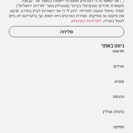
אני מאשר/ת כי הפרטים שמסרתי יישמרו במאגר של "קבוצת
תקשורת חרדים מוניציפלי בע"מ" (מפעילת אתר "חרדים ירושלים")
לצורך טיפול ומענה לפנייתי. ידוע לי כי אני רשאי/ת לעיין במידע, לבקש
את תיקונו או מחיקתו. מסירת הפרטים היא רשות, אך בלעדיהם לא ניתן
לטפל בפנייה.
למדיניות הפרטיות
.
שליחה
ניווט באתר
חדשות
חרדים
ספרא
הכנסת
כלכלה ונדל"ן
מוזיקה