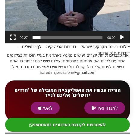
00:27
00:00
צילום: רשות מקרקעי ישראל – דוברות אריה קינג – לך ירושלים –
דוברות ח"כ קרויזר
אנו מכבדים זכויות יוצרים ועושים מאמץ לאתר את בעלי הזכויות בצילומים
המגיעים לידינו. אם זיהיתים בפרסומינו צילום שיש לכם זכויות בו, אתם
רשאים לפנות אלינו ולבקש לחדול מהשימוש באמצעות כתובת המייל:
haredim.jerusalem@gmail.com
הורידו עכשיו את האפליקצייה המובילה של 'חרדים
ירושלים' אליכם לנייד
לאנדורואיד
לאפל
להצטרפות לקבוצת העדכונים בוואטסאפ