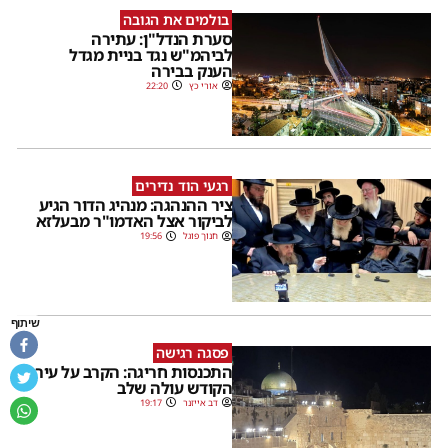
בולמים את הגובה
סערת הנדל"ן: עתירה
לביהמ"ש נגד בניית מגדל
הענק בבירה
אורי כץ
22:20
רגעי הוד נדירים
ציר ההנהגה: מנהיג הדור הגיע
לביקור אצל האדמו"ר מבעלזא
חנוך פוגל
19:56
שיתוף
פסגה רגישה
התכנסות חריגה: הקרב על עיר
הקודש עולה שלב
דב אייזנר
19:17