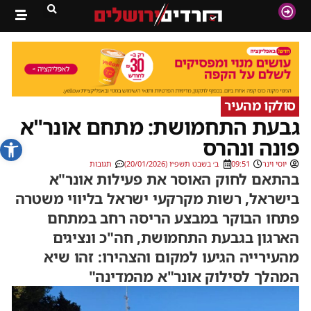
סולקו מהעיר
גבעת התחמושת: מתחם אונר"א
פתח סרג
פונה ונהרס
יוסי וינר
09:51
ב׳ בשבט תשפ״ו (20/01/2026)
תגובות
בהתאם לחוק האוסר את פעילות אונר"א
בישראל, רשות מקרקעי ישראל בליווי משטרה
פתחו הבוקר במבצע הריסה רחב במתחם
הארגון בגבעת התחמושת, חה"כ ונציגים
מהעירייה הגיעו למקום והצהירו: זהו שיא
המהלך לסילוק אונר"א מהמדינה"