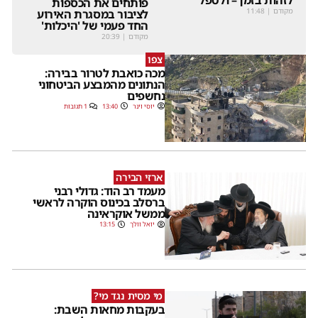
פותחים את הכספות
מקודם
|
11:48
לציבור במסגרת האירוע
החד פעמי של 'היכלות'
מקודם
|
20:39
צפו
מכה כואבת לטרור בבירה:
הנתונים מהמבצע הביטחוני
נחשפים
יוסי וינר
13:40
1 תגובות
ארזי הבירה
מעמד רב הוד: גדולי רבני
ברסלב בכינוס הוקרה לראשי
ממשל אוקראינה
יואל וולך
13:15
מי מסית נגד מי?
בעקבות מחאות השבת: