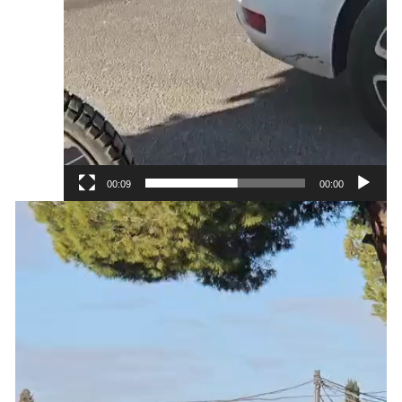
00:09
00:00
נגן
וידאו