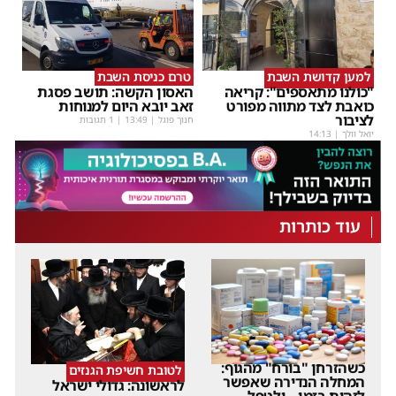
למען קדושת השבת
טרם כניסת השבת
"כולנו מתאספים": קריאה
האסון הקשה: תושב פסגת
כואבת לצד מתווה מפורט
זאב יובא היום למנוחות
לציבור
חנוך פוגל
|
13:49
| 1 תגובות
יואל וולך
|
14:13
עוד כותרות
כשהזרחן "בורח" מהגוף:
לטובת חשיפת הגנזים
המחלה הנדירה שאפשר
לראשונה: גדולי ישראל
לזהות בזמן – ולטפל