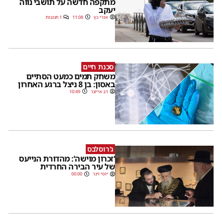
מתקפה חדשה על תושבי נווה
יעקב
אורי כץ
11:08
1 תגובות
סכנת חיים
משחק תמים כמעט הסתיים
באסון: בן 8 ניצל ברגע האחרון
דב אייזנר
10:49
ג'רוסלבס
'זכרון מוישה': מהדורת הנייעס
של עיר הבירה החרדית
יוסי וינר
00:00