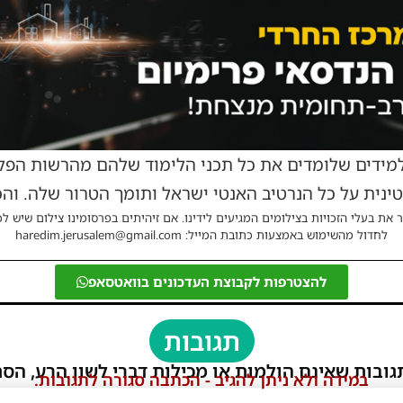
מידים שלומדים את כל תכני הלימוד שלהם מהרשות הפלס
נית על כל הנרטיב האנטי ישראל ותומך הטרור שלה. והכ
 את בעלי הזכויות בצילומים המגיעים לידינו. אם זיהיתים בפרסומינו צילום שיש לכ
לחדול מהשימוש באמצעות כתובת המייל: haredim.jerusalem@gmail.com
להצטרפות לקבוצת העדכונים בוואטסאפ
תגובות
גובות שאינם הולמות או מכילות דברי לשון הרע, הסת
במידה ולא ניתן להגיב - הכתבה סגורה לתגובות.