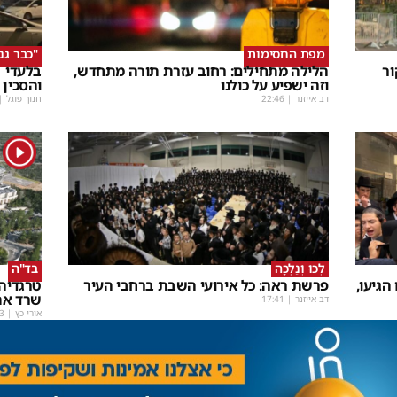
מפת החסימות
"כבר גנ
ור
הלילה מתחילים: רחוב עזרת תורה מתחדש,
בלעדי |
וזה ישפיע על כולנו
והסכין 
דב אייזנר
|
22:46
חנוך פוגל
|
1
לְכוּ וְנֵלְכָה
בד"ה
גיעו,
פרשת ראה: כל אירועי השבת ברחבי העיר
טרגדיה 
שרד את
דב אייזנר
|
17:41
אורי כץ
|
3