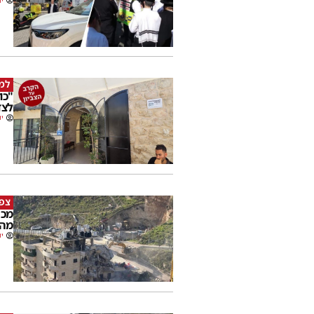
יו
למ
"כו
לצד
יו
צפו
מכה
מהמ
יו