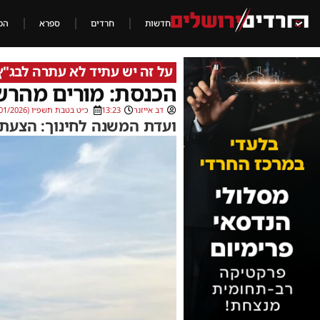
חדשות
חרדים
ספרא
הכ
על זה יש עתיד לא עתרה לבג"ץ
הכנסת: מורים מהרש"
דב אייזנר
13:23
כ״ט בטבת תשפ״ו (18/01/2026)
ועדת המשנה לחינוך: הצעת