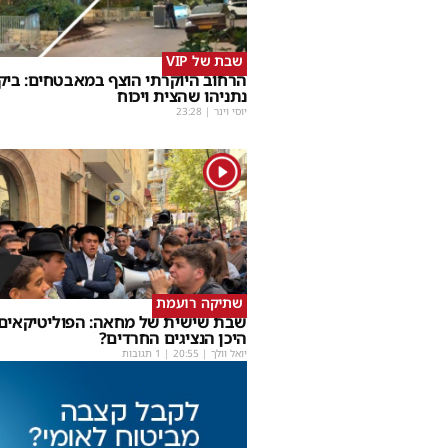
שבת של VIP
הרחוב היוקרתי הוצף במאבטחים: ביק
נתניהו שהצית ויכוח
יוסי וינר
|
23:28
1
שתיקה רועמת
שבת שישית של מחאה: הפוליטיקאים ה
היכן הנציגים החרדים?
יואל וולך
|
20:55
| 1 תגובות