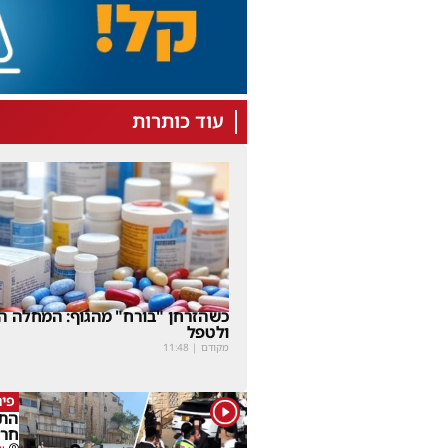
עוד כותרות
כשהזרחן "בורח" מהגוף: המחלה הנ
ולטפל
מקודם
|
11:48
פינ
1
התנ
חרד