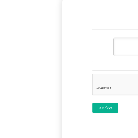
דוא"ל
(לא
חובה)