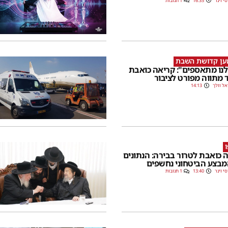
סי וינר
16:35
1 תגובות
ען קדושת השבת
לנו מתאספים": קריאה כואבת
 מתווה מפורט לציבור
אל וולך
14:13
 כואבת לטרור בבירה: הנתונים
בצע הביטחוני נחשפים
סי וינר
13:40
1 תגובות