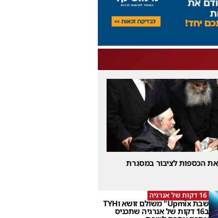
 את הכספות לציבור במסגרת
16 דקות של אנרגיה
שבת Upmix" משולם זושא וTYH
ב16 דקות של אנרגיה שתכניס