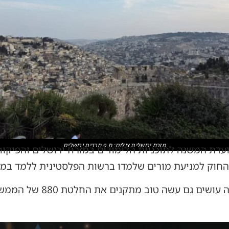
מזרח ירושלים צילום: ח.פ חרדים ירושלים
ועדת המשנה לתוכניות הלימודים במזרח ירושלים והפיקוח 
החוק למניעת מורים שלמדו ברשות הפלסטינית ללמד במז
"אנחנו את ה"סור מרע עשינו 