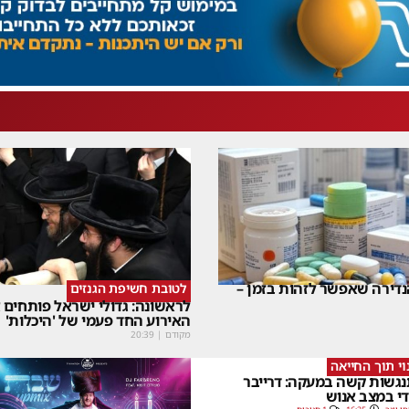
דירה שאפשר לזהות בזמן –
לטובת חשיפת הגנזים
לראשונה: גדולי ישראל פותחים
האירוע החד פעמי של 'היכלות'
מקודם
|
20:39
וי תוך החייאה
גשות קשה במעקה: דרייבר
י במצב אנוש