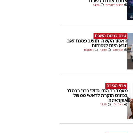
אתכם אחרת לשבת
חרדים ירושלים
14:26
טרם כניסת השבת
האסון הקשה: תושב פסגת זאב
יובא היום למנוחות
חנוך פוגל
13:49
1 תגובות
ארזי הבירה
מעמד רב הוד: גדולי רבני ברסלב
בכינוס הוקרה לראשי ממשל
אוקראינה
יואל וולך
13:15