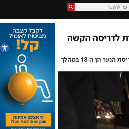
ית לדריסה הקשה
פתח סרג
מכל רחבי הקשת הפוליטית והציבורית מתייחסים הערב לטרגדיה הקשה של דריסת הנער הן ה-18 במהלך