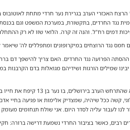
הרצח האכזרי הערב בגרירת נער חרדי מתחת לאוטובוס בי
מית נגד החרדים, בתקשורת, במערכת המשפט וגם בכנסת.
ות דמים רח"ל. והנה זה קרה. הלואי שזו לא רק ההתחלה
ים חמס נגד הרוצחים במיקרופונים ומתפללים לה' שיאמר
 ההסתה הפרועה נגד החרדים. האם צריך להישפך דם ברח
בינו שמילים הורגות ושידיהם מגואלות בדם הקרבנות במ
אני מזועזע קשות מהאסון הנורא שהתרחש הע
לוגי, קשה ככל שיהיה, שמצדיק אלימות או פגיעה בחיי אדם
לנו לעבור עליה לסדר היום. אני שולח תנחומים מעומק
ם רבים, כאשר בציבור החרדי נשמעת דרישה ברורה: חקי