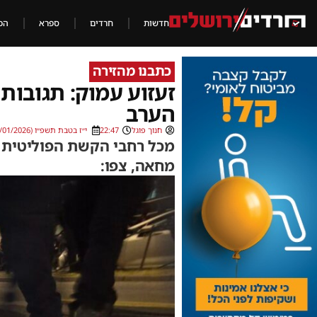
חדשות
חרדים
ספרא
הכ
כתבנו מהזירה
זעזוע עמוק: תגובות
הערב
חנוך פוגל
22:47
י״ז בטבת תשפ״ו (06/01/2026)
מחאה, צפו: