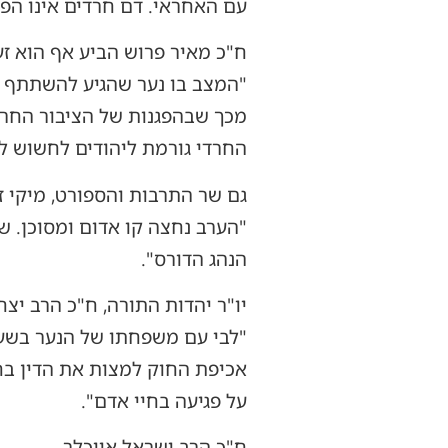
עם האחראי. דם חרדים אינו הפק
ח"כ מאיר פרוש הביע אף הוא זע
"המצב בו נער שהגיע להשתתף במ
מכך שבהפגנות של הציבור החרד
החרדי גורמת ליהודים לחשוש ל
גם שר התרבות והספורט, מיקי זו
"הערב נחצה קו אדום ומסוכן. שו
הנהג הדורס".
יו"ר יהדות התורה, ח"כ הרב יצח
"לבי עם משפחתו של הנער בשעה
אכיפת החוק למצות את הדין בחו
על פגיעה בחיי אדם".
ח"כ הרב ישראל אייכלר