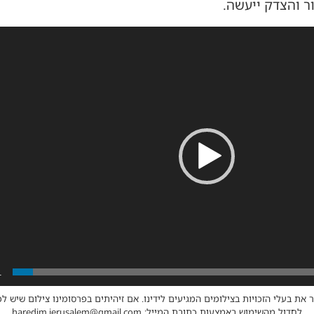
 והצדק ייעשה.
1
 את בעלי הזכויות בצילומים המגיעים לידינו. אם זיהיתים בפרסומינו צילום שיש לכ
לחדול מהשימוש באמצעות כתובת המייל: haredim.jerusalem@gmail.com