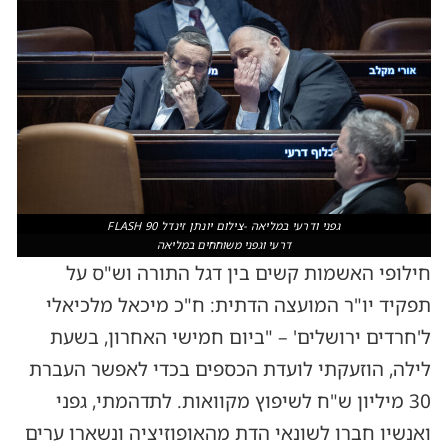
גפני ודרעי במליאה -צילום יונתן זינדל FLASH 90
דרעי וגפני משוחחים במליאה
חילופי האשמות קשים בין דגל התורה וש"ס על
תפקיד יו"ר המועצה הדתית: ח"כ מיכאל מלכיאלי
ל'חרדים ירושלים' – "ביום חמישי האחרון, בשעת
לילה, הוזעקתי לועדת הכספים בכדי לאפשר העברת
30 מיליון ש"ח לשיפוץ מקוואות. לתדהמתי, גפני
ואנשיו חברו לשונאי הדת מהאופוזיציה ונשארו ערים