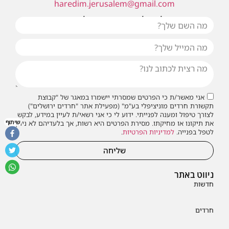
haredim.jerusalem@gmail.com
או שילחו אלינו פנייה ונחזור אליכם בהקדם
אני מאשר/ת כי הפרטים שמסרתי יישמרו במאגר של "קבוצת
תקשורת חרדים מוניציפלי בע"מ" (מפעילת אתר "חרדים ירושלים")
לצורך טיפול ומענה לפנייתי. ידוע לי כי אני רשאי/ת לעיין במידע, לבקש
שיתוף
את תיקונו או מחיקתו. מסירת הפרטים היא רשות, אך בלעדיהם לא ניתן
לטפל בפנייה.
למדיניות הפרטיות
.
שליחה
ניווט באתר
חדשות
חרדים