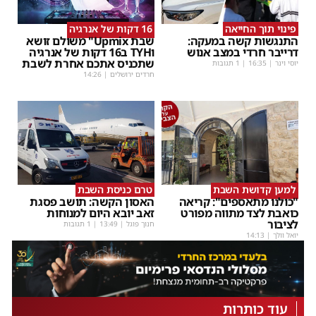
פינוי תוך החייאה
16 דקות של אנרגיה
התנגשות קשה במעקה:
שבת Upmix" משולם זושא
דרייבר חרדי במצב אנוש
וTYH ב16 דקות של אנרגיה
שתכניס אתכם אחרת לשבת
יוסי וינר
|
16:35
| 1 תגובות
חרדים ירושלים
|
14:26
למען קדושת השבת
טרם כניסת השבת
"כולנו מתאספים": קריאה
האסון הקשה: תושב פסגת
כואבת לצד מתווה מפורט
זאב יובא היום למנוחות
לציבור
חנוך פוגל
|
13:49
| 1 תגובות
יואל וולך
|
14:13
עוד כותרות