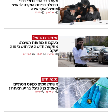
מעמד רב הוד: גדולי רבני
ברסלב בכינוס הוקרה לראשי
ממשל אוקראינה
יואל וולך
13:15
מי מסית נגד מי?
בעקבות מחאות השבת:
מתקפה חדשה על תושבי נווה
יעקב
אורי כץ
11:08
1 תגובות
סכנת חיים
משחק תמים כמעט הסתיים
באסון: בן 8 ניצל ברגע האחרון
דב אייזנר
10:49