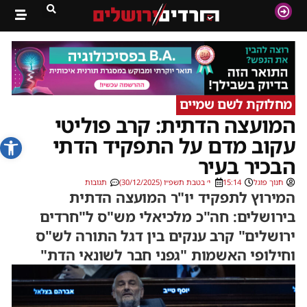
מחלוקת לשם שמיים
המועצה הדתית: קרב פוליטי
פתח סרג
עקוב מדם על התפקיד הדתי
הבכיר בעיר
חנוך פוגל
15:14
י׳ בטבת תשפ״ו (30/12/2025)
תגובות
המירוץ לתפקיד יו"ר המועצה הדתית
בירושלים: חה"כ מלכיאלי מש"ס ל"חרדים
ירושלים" קרב ענקים בין דגל התורה לש"ס
וחילופי האשמות "גפני חבר לשונאי הדת"