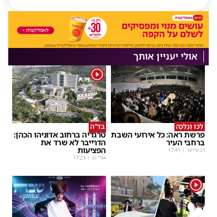
אולי יעניין אותך
1
לְכוּ וְנֵלְכָה
בד"ה
פרשת ראה: כל אירועי השבת
טרגדיה ברחוב אדוניהו הכהן:
ברחבי העיר
הדרייבר לא שרד את
הפציעות
דב אייזנר
|
17:41
אורי כץ
|
17:23
1