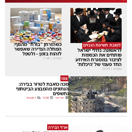
כשהזרחן "בורח" מהגוף:
לטובת חשיפת הגנזים
המחלה הנדירה שאפשר
לראשונה: גדולי ישראל
לזהות בזמן – ולטפל
פותחים את הכספות
מקודם
|
11:48
לציבור במסגרת האירוע
החד פעמי של 'היכלות'
מקודם
|
20:39
צפו
מכה כואבת לטרור בבירה:
הנתונים מהמבצע הביטחוני
נחשפים
יוסי וינר
13:40
1 תגובות
ארזי הבירה