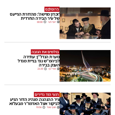
ג'רוסלבס
'זכרון מוישה': מהדורת הנייעס
של עיר הבירה החרדית
יוסי וינר
00:00
בולמים את הגובה
סערת הנדל"ן: עתירה
לביהמ"ש נגד בניית מגדל
הענק בבירה
אורי כץ
22:20
רגעי הוד נדירים
ציר ההנהגה: מנהיג הדור הגיע
לביקור אצל האדמו"ר מבעלזא
חנוך פוגל
19:56