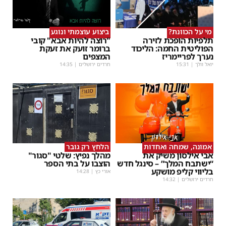
מי על הכוונת?
ביצוע עוצמתי ונוגע
תלפיות הופכת לזירה
"רוצה להיות אבא" קובי
הפוליטית החמה: הליכוד
ברומר זועק את זעקת
נערך לפריימריז
המצפים
יואל וולך
|
15:31
חרדים ירושלים
|
14:35
אמונה, שמחה ואחדות
הלחץ רק גובר
אבי אילסון משיק את
מהלך נפיץ: שלטי "סגור"
“ישתבח המלך” – סינגל חדש
הוצבו על בתי הספר
בליווי קליפ מושקע
אורי כץ
|
14:28
חרדים ירושלים
|
14:32