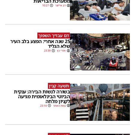
ממערכת הבריאות
דב אייזנר
10:27
דם עבדיך השפוך
25 שנה אחרי: הפצע בלב העיר
שלא הגליד
אורי כץ
23:39
תִּשְׁעָה קַבִּין
בשורה לנשות הבירה: ענקית
הביוטי הבינלאומית מגיעה
לקניון מלחה
צוות האתר
23:14