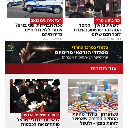
מה ביקש מרן?
רצף אירועים כואב
"לשאת בגאון": המסר
מכת הבדידות: שני בני 70
המהדהד שנשמע בעצרת
אותרו ללא רוח חיים
לזכר חכם שלום
בדירותיהם
חנוך פוגל
|
13:50
דב אייזנר
|
12:30
עוד כותרות
כשהזרחן "בורח" מהגוף:
לטובת חשיפת הגנזים
המחלה הנדירה שאפשר
לראשונה: גדולי ישראל
לזהות בזמן – ולטפל
פותחים את הכספות
מקודם
|
11:48