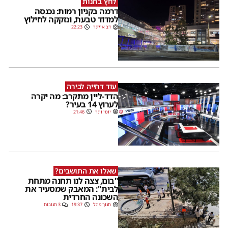
לחץ בחנות
דרמה בקניון רמות: נכנסה
למדוד טבעת, ונזקקה לחילוץ
דב אייזנר
22:23
עוד דחייה לבירה
הדד-ליין מתקרב: מה יקרה
לערוץ 14 בעיר?
יוסי וינר
21:46
שאלו את התושבים?
"בום, צצה לנו תחנה מתחת
לבית": המאבק שמסעיר את
השכונה החרדית
חנוך פוגל
19:37
3 תגובות