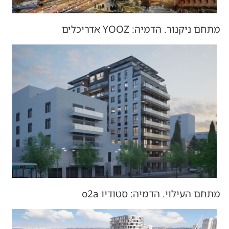
מתחם ניקנור. הדמיה: YOOZ אדריכלים
מתחם העילוי. הדמיה: סטודיו o2a