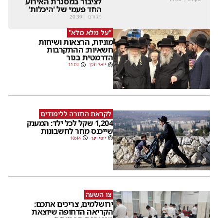
לציבור במסגרת האירוע
החד פעמי של 'היכלות'
מקודם
|
20:39
"על מלא מלא"
מוניות, הרצאות ושיחות
חשאיות: ההתקרבות
הדרמטית בגור
יואל וולך
11:02
לקראת החזרה ללימודים
1,204 שקל לכל ילד: המענק
שייכנס מחר לחשבונות
יוסי וינר
10:44
צו השעה
ירושלמים, צריכים אתכם:
הקריאה הדחופה שיוצאת