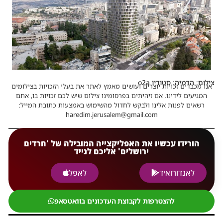
צילום: הדמיה: סטודיו o2a
אנו מכבדים זכויות יוצרים ועושים מאמץ לאתר את בעלי הזכויות בצילומים
המגיעים לידינו. אם זיהיתים בפרסומינו צילום שיש לכם זכויות בו, אתם
רשאים לפנות אלינו ולבקש לחדול מהשימוש באמצעות כתובת המייל:
haredim.jerusalem@gmail.com
הורידו עכשיו את האפליקצייה המובילה של 'חרדים
ירושלים' אליכם לנייד
לאנדורואיד
לאפל
להצטרפות לקבוצת העדכונים בוואטסאפ