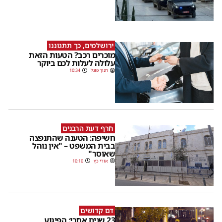
ירושלמים, כך תתגוננו
מוכרים רכב? הטעות הזאת
עלולה לעלות לכם ביוקר
חנוך פוגל
10:34
חרף דעת הרבנים
חשיפה: הטענה שהתנפצה
בבית המשפט – "אין נוהל
שאוסר"
אורי כץ
10:10
דם קדושים
23 שנים אחרי: הפיגוע