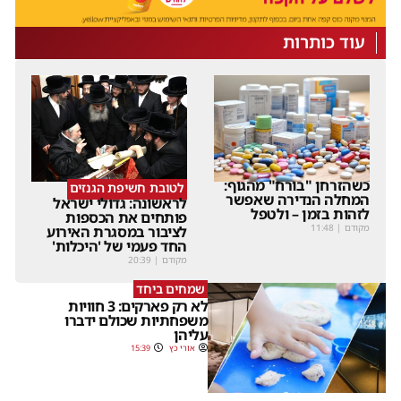
עוד כותרות
כשהזרחן "בורח" מהגוף:
לטובת חשיפת הגנזים
המחלה הנדירה שאפשר
לראשונה: גדולי ישראל
לזהות בזמן – ולטפל
פותחים את הכספות
מקודם
|
11:48
לציבור במסגרת האירוע
החד פעמי של 'היכלות'
מקודם
|
20:39
שמחים ביחד
לא רק פארקים: 3 חוויות
משפחתיות שכולם ידברו
עליהן
אורי כץ
15:39