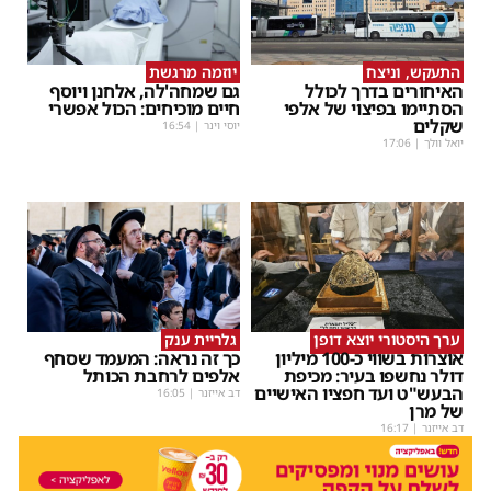
התעקש, וניצח
יוזמה מרגשת
האיחורים בדרך לכולל
גם שמחה'לה, אלחנן ויוסף
הסתיימו בפיצוי של אלפי
חיים מוכיחים: הכול אפשרי
שקלים
יוסי וינר
|
16:54
יואל וולך
|
17:06
ערך היסטורי יוצא דופן
גלריית ענק
אוצרות בשווי כ-100 מיליון
כך זה נראה: המעמד שסחף
דולר נחשפו בעיר: מכיפת
אלפים לרחבת הכותל
הבעש"ט ועד חפציו האישיים
דב אייזנר
|
16:05
של מרן
דב אייזנר
|
16:17