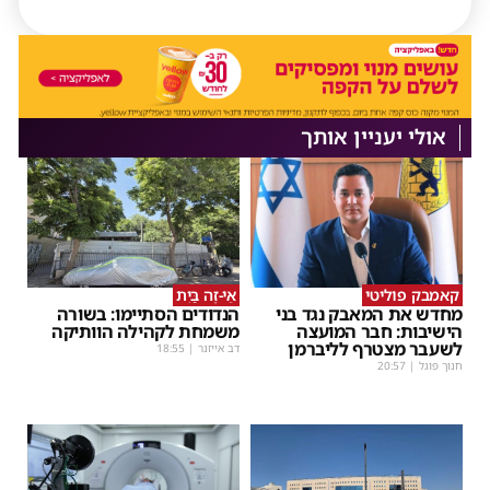
אולי יעניין אותך
קאמבק פוליטי
אֵי-זֶה בַּיִת
מחדש את המאבק נגד בני
הנדודים הסתיימו: בשורה
הישיבות: חבר המועצה
משמחת לקהילה הוותיקה
לשעבר מצטרף לליברמן
דב אייזנר
|
18:55
חנוך פוגל
|
20:57