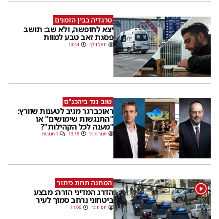
טרגדיה בבין הזמנים
יצא לחופשה, ולא שב: תושב
פסגת זאב טבע למוות
יואל וולך
13:44
שוב נגד ביהכנ"ס
ראוכברגר מגיב לטענות שוורץ:
"התנגשות שימושים" או
"מענה לכל הקהילות"?
חנוך פוגל
13:18
1 תגובות
המחנה תחת כיתור
1
הדרג המדיני הורה: מבצע
ביטחוני נרחב סמוך לעיר
יוסי וינר
11:06