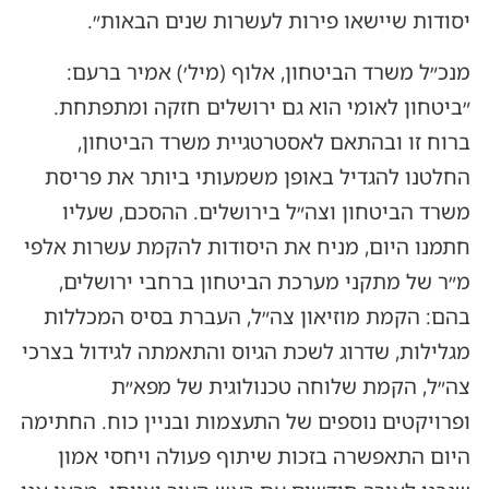
יסודות שיישאו פירות לעשרות שנים הבאות״.
מנכ״ל משרד הביטחון, אלוף (מיל׳) אמיר ברעם:
״ביטחון לאומי הוא גם ירושלים חזקה ומתפתחת.
ברוח זו ובהתאם לאסטרטגיית משרד הביטחון,
החלטנו להגדיל באופן משמעותי ביותר את פריסת
משרד הביטחון וצה״ל בירושלים. ההסכם, שעליו
חתמנו היום, מניח את היסודות להקמת עשרות אלפי
מ״ר של מתקני מערכת הביטחון ברחבי ירושלים,
בהם: הקמת מוזיאון צה״ל, העברת בסיס המכללות
מגלילות, שדרוג לשכת הגיוס והתאמתה לגידול בצרכי
צה״ל, הקמת שלוחה טכנולוגית של מפא״ת
ופרויקטים נוספים של התעצמות ובניין כוח. החתימה
היום התאפשרה בזכות שיתוף פעולה ויחסי אמון