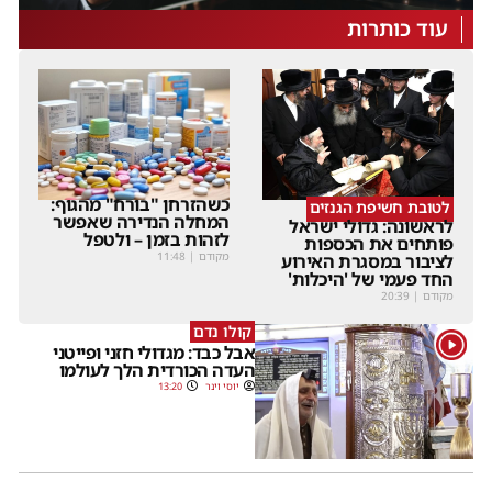
עוד כותרות
כשהזרחן "בורח" מהגוף:
לטובת חשיפת הגנזים
המחלה הנדירה שאפשר
לראשונה: גדולי ישראל
לזהות בזמן – ולטפל
פותחים את הכספות
מקודם
|
11:48
לציבור במסגרת האירוע
החד פעמי של 'היכלות'
מקודם
|
20:39
קולו נדם
1
אבל כבד: מגדולי חזני ופייטני
העדה הכורדית הלך לעולמו
יוסי וינר
13:20