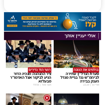
אולי יעניין אותך
בולמים את הגובה
רגעי הוד נדירים
סערת הנדל"ן: עתירה
ציר ההנהגה: מנהיג הדור
לביהמ"ש נגד בניית מגדל
הגיע לביקור אצל האדמו"ר
הענק בבירה
מבעלזא
אורי כץ
|
22:20
חנוך פוגל
|
19:56
1