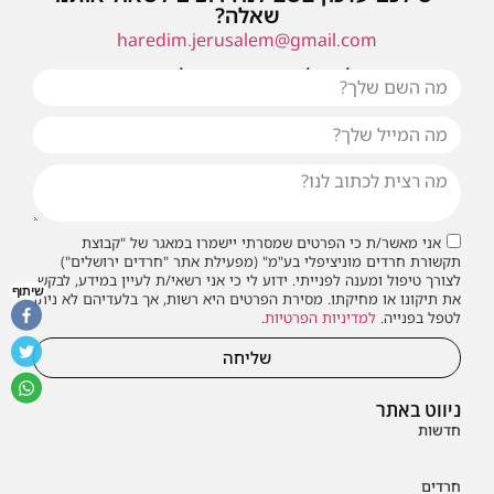
שאלה?
haredim.jerusalem@gmail.com
או שילחו אלינו פנייה ונחזור אליכם בהקדם
אני מאשר/ת כי הפרטים שמסרתי יישמרו במאגר של "קבוצת
תקשורת חרדים מוניציפלי בע"מ" (מפעילת אתר "חרדים ירושלים")
לצורך טיפול ומענה לפנייתי. ידוע לי כי אני רשאי/ת לעיין במידע, לבקש
שיתוף
את תיקונו או מחיקתו. מסירת הפרטים היא רשות, אך בלעדיהם לא ניתן
לטפל בפנייה.
למדיניות הפרטיות
.
שליחה
ניווט באתר
חדשות
חרדים