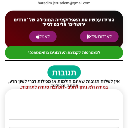
haredim.jerusalem@gmail.com
הורידו עכשיו את האפליקצייה המובילה של 'חרדים
ירושלים' אליכם לנייד
לאנדורואיד
לאפל
להצטרפות לקבוצת העדכונים בוואטסאפ
תגובות
אין לשלוח תגובות שאינם הולמות או מכילות דברי לשון הרע,
הסתה ורכילות.
במידה ולא ניתן להגיב - הכתבה סגורה לתגובות.