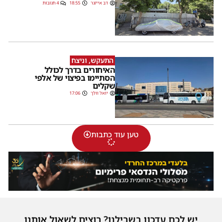
דב אייזנר
18:55
4 תגובות
התעקש, וניצח
האיחורים בדרך לכולל
הסתיימו בפיצוי של אלפי
שקלים
יואל וולך
17:06
טען עוד כתבות
יש לכם עדכון בשבילנו? רוצים לשאול אותנו