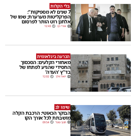
בלי הקלות
7 שנים לא מספיקות":
הפרקליטות מערערת; שמו של
אלחנן רוט הותר לפרסום
אורי כץ
12:43
הכרעה בינלאומית
מאחורי הקלעים: הסכסוך
החסידי שהגיע לפתחו של
בד"ץ 'העדה'
יואל וולך
12:02
שימו לב
הבוקר הכאוטי: הרכבת הקלה
מושבתת לכל אורך הקו
חנוך פוגל
09:54