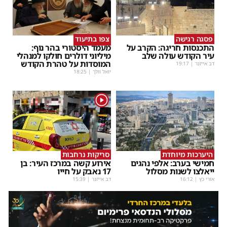
פסגה רגישה
צפו בתיעוד
התכנסות חריגה: הקרב על
מעמד היסטורי בהר נוף:
עיר הקודש עולה שלב
מיליוני דולרים חולקו למנהלי
המוסדות על טהרת הקודש
דב אייזנר
|
19:17
יואל וולך
|
18:25
1
היערכות מיוחדת
סריקות נרחבות
חמישי בערב: אלפי נהגים
אירוע קשה במרכז העיר: בן
ייאלצו לשנות מסלול
17 נאבק על חייו
אורי כץ
|
16:12
דב אייזנר
|
15:39