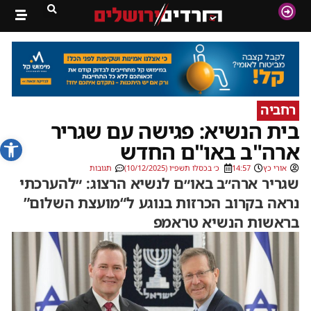
רחביה
בית הנשיא: פגישה עם שגריר
פתח סרג
ארה"ב באו"ם החדש
אורי כץ
14:57
כ׳ בכסלו תשפ״ו (10/12/2025)
תגובות
שגריר ארה״ב באו״ם לנשיא הרצוג: ״להערכתי
נראה בקרוב הכרזות בנוגע ל“מועצת השלום”
בראשות הנשיא טראמפ