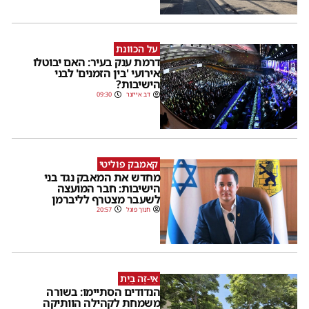
על הכוונת
דרמת ענק בעיר: האם יבוטלו
אירועי 'בין הזמנים' לבני
הישיבות?
דב אייזנר
09:30
קאמבק פוליטי
מחדש את המאבק נגד בני
הישיבות: חבר המועצה
לשעבר מצטרף לליברמן
חנוך פוגל
20:57
אֵי-זֶה בַּיִת
הנדודים הסתיימו: בשורה
משמחת לקהילה הוותיקה