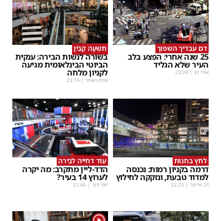
דם עבדיך השפוך
תִּשְׁעָה קַבִּין
25 שנה אחרי: הפצע בלב
בשורה לנשות הבירה: ענקית
העיר שלא הגליד
הביוטי הבינלאומית מגיעה
לקניון מלחה
אורי כץ
|
23:39
צוות האתר
|
23:14
לחץ בחנות
עוד דחייה לבירה
דרמה בקניון רמות: נכנסה
הדד-ליין מתקרב: מה יקרה
למדוד טבעת, ונזקקה לחילוץ
לערוץ 14 בעיר?
דב אייזנר
|
22:23
יוסי וינר
|
21:46
1