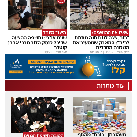
שאלו את התושבים?
תיעוד מיוחד
"בום, צצה לנו תחנה מתחת
שנים אחרי: נחשפה ההצעה
לבית": המאבק שמסעיר את
שקיבל פוסק הדור מרבי אהרן
השכונה החרדית
קוטלר
חנוך פוגל
|
19:37
| 2 תגובות
יואל וולך
|
19:23
עוד כותרות
כשהזרחן "בורח" מהגוף:
לטובת חשיפת הגנזים