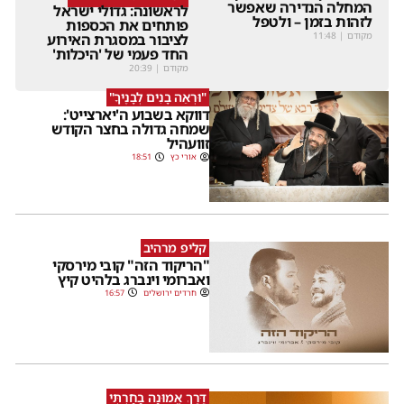
המחלה הנדירה שאפשר
לראשונה: גדולי ישראל
לזהות בזמן – ולטפל
פותחים את הכספות
מקודם
|
11:48
לציבור במסגרת האירוע
החד פעמי של 'היכלות'
מקודם
|
20:39
"וּרְאֵה בָנִים לְבָנֶיךָ"
דווקא בשבוע ה'יארצייט':
שמחה גדולה בחצר הקודש
זוועהיל
אורי כץ
18:51
קליפ מרהיב
"הריקוד הזה" קובי מירסקי
ואברומי וינברג בלהיט קיץ
חרדים ירושלים
16:57
דֶּרֶךְ אֱמוּנָה בָחָרְתִּי