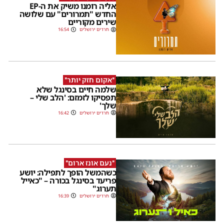
אליה רומנו משיק את ה-EP
החדש "תמרורים" עם שלושה
שירים מקוריים
חרדים ירושלים
16:54
''אקום חזק יותר''
שלמה חיים בסינגל שלא
תפסיקו לזמזם: 'הלב שלי –
שלך'
חרדים ירושלים
16:42
''נעם אונז ארום''
כשהמשל הופך לתפילה: יושע
פריעד בסינגל בכורה – "כאייל
תערוג"
חרדים ירושלים
16:39