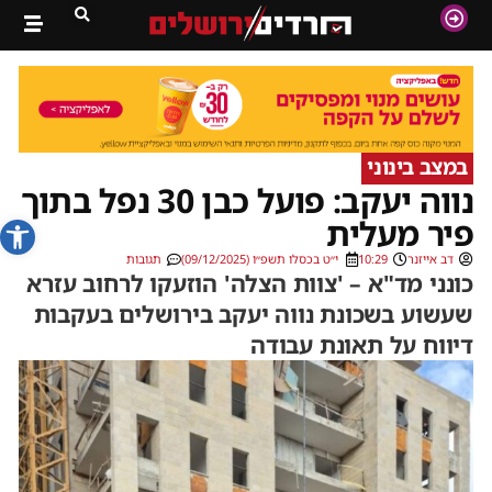
במצב בינוני
נווה יעקב: פועל כבן 30 נפל בתוך
פתח סרג
פיר מעלית
דב אייזנר
10:29
י״ט בכסלו תשפ״ו (09/12/2025)
תגובות
כונני מד"א – 'צוות הצלה' הוזעקו לרחוב עזרא
שעשוע בשכונת נווה יעקב בירושלים בעקבות
דיווח על תאונת עבודה