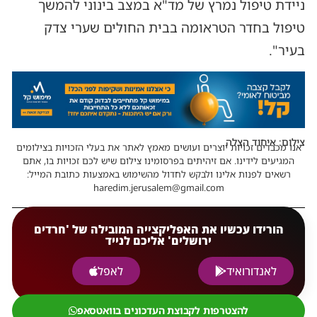
ניידת טיפול נמרץ של מד"א במצב בינוני להמשך
טיפול בחדר הטראומה בבית החולים שערי צדק
בעיר".
צילום: איחוד הצלה
אנו מכבדים זכויות יוצרים ועושים מאמץ לאתר את בעלי הזכויות בצילומים
המגיעים לידינו. אם זיהיתים בפרסומינו צילום שיש לכם זכויות בו, אתם
רשאים לפנות אלינו ולבקש לחדול מהשימוש באמצעות כתובת המייל:
haredim.jerusalem@gmail.com
הורידו עכשיו את האפליקצייה המובילה של 'חרדים
ירושלים' אליכם לנייד
לאנדורואיד
לאפל
להצטרפות לקבוצת העדכונים בוואטסאפ