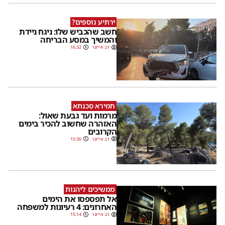
ירתיע נוספים?
חשב שהכביש שלו: ניגח ניידת
והמשיך במסע הבריחה
דב אייזנר
16:32
חמירא סכנתא
מרמות ועד גבעת שאול:
האזהרה שחשוב להכיר בימים
הקרובים
דב אייזנר
15:36
ממשיכים ליהנות
אל תפספסו את הימים
האחרונים: 4 רעיונות למשפחה
דב אייזנר
15:14