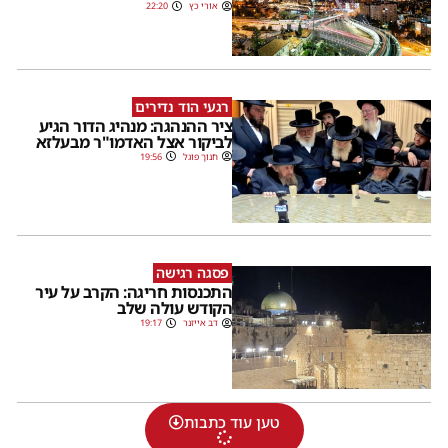
אורי כץ
22:20
רגעי הוד נדירים
ציר ההנהגה: מנהיג הדור הגיע
לביקור אצל האדמו"ר מבעלזא
חנוך פוגל
19:56
פסגה רגישה
התכנסות חריגה: הקרב על עיר
הקודש עולה שלב
דב אייזנר
19:17
טען עוד כתבות