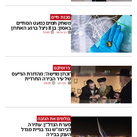
סכנת חיים
משחק תמים כמעט הסתיים
באסון: בן 8 ניצל ברגע האחרון
דב אייזנר
10:49
ג'רוסלבס
'זכרון מוישה': מהדורת הנייעס
של עיר הבירה החרדית
יוסי וינר
00:00
בולמים את הגובה
סערת הנדל"ן: עתירה
לביהמ"ש נגד בניית מגדל
הענק בבירה