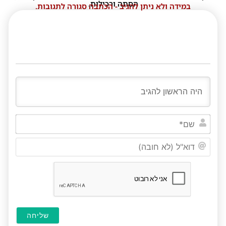
הסתה ורכילות.
במידה ולא ניתן להגיב - הכתבה סגורה לתגובות.
שם*
דוא"ל
(לא
חובה