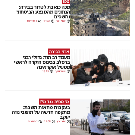
צפו
מכה כואבת לטרור בבירה:
הנתונים מהמבצע הביטחוני
נחשפים
יוסי וינר
13:40
1 תגובות
ארזי הבירה
מעמד רב הוד: גדולי רבני
ברסלב בכינוס הוקרה לראשי
ממשל אוקראינה
יואל וולך
13:15
מי מסית נגד מי?
בעקבות מחאות השבת:
מתקפה חדשה על תושבי נווה
יעקב
אורי כץ
11:08
1 תגובות