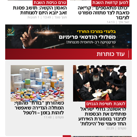
למען קדושת השבת
טרם כניסת השבת
"כולנו מתאספים": קריאה
האסון הקשה: תושב פסגת
כואבת לצד מתווה מפורט
זאב יובא היום למנוחות
לציבור
חנוך פוגל
|
13:49
| 1 תגובות
יואל וולך
|
14:13
עוד כותרות
כשהזרחן "בורח" מהגוף:
לטובת חשיפת הגנזים
המחלה הנדירה שאפשר
לראשונה: גדולי ישראל
לזהות בזמן – ולטפל
פותחים את הכספות
מקודם
|
11:48
לציבור במסגרת האירוע
החד פעמי של 'היכלות'
מקודם
|
20:39