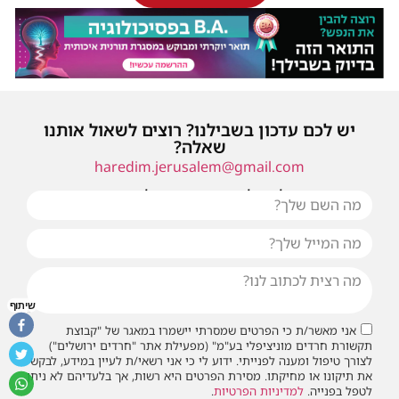
יש לכם עדכון בשבילנו? רוצים לשאול אותנו
שאלה?
haredim.jerusalem@gmail.com
או שילחו אלינו פנייה ונחזור אליכם בהקדם
שיתוף
אני מאשר/ת כי הפרטים שמסרתי יישמרו במאגר של "קבוצת
תקשורת חרדים מוניציפלי בע"מ" (מפעילת אתר "חרדים ירושלים")
לצורך טיפול ומענה לפנייתי. ידוע לי כי אני רשאי/ת לעיין במידע, לבקש
את תיקונו או מחיקתו. מסירת הפרטים היא רשות, אך בלעדיהם לא ניתן
לטפל בפנייה.
למדיניות הפרטיות
.