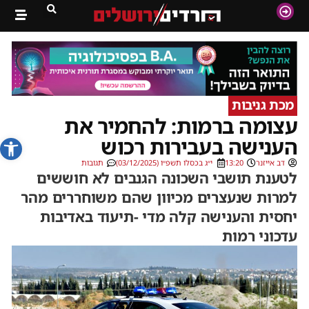
מכת גניבות
עצומה ברמות: להחמיר את
פתח סרג
הענישה בעבירות רכוש
דב אייזנר
13:20
י״ג בכסלו תשפ״ו (03/12/2025)
תגובות
לטענת תושבי השכונה הגנבים לא חוששים
למרות שנעצרים מכיוון שהם משוחררים מהר
יחסית והענישה קלה מדי -תיעוד באדיבות
עדכוני רמות