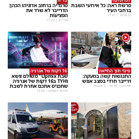
פרשת ראה: כל אירועי השבת
טרגדיה ברחוב אדוניהו הכהן:
ברחבי העיר
הדרייבר לא שרד את
הפציעות
דב אייזנר
|
17:41
אורי כץ
|
17:23
1
פינוי תוך החייאה
16 דקות של אנרגיה
התנגשות קשה במעקה:
שבת Upmix" משולם זושא
דרייבר חרדי במצב אנוש
וTYH ב16 דקות של אנרגיה
שתכניס אתכם אחרת לשבת
יוסי וינר
|
16:35
| 1 תגובות
חרדים ירושלים
|
14:26