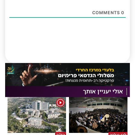
COMMENTS
0
אולי יעניין אותך
1
לְכוּ וְנֵלְכָה
בד"ה