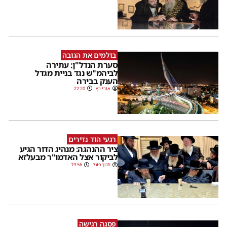
בולמים את הגובה
סערת הנדל"ן: עתירה
לביהמ"ש נגד בניית מגדל
הענק בבירה
אורי כץ
22:20
רגעי הוד נדירים
ציר ההנהגה: מנהיג הדור הגיע
לביקור אצל האדמו"ר מבעלזא
חנוך פוגל
19:56
פסגה רגישה