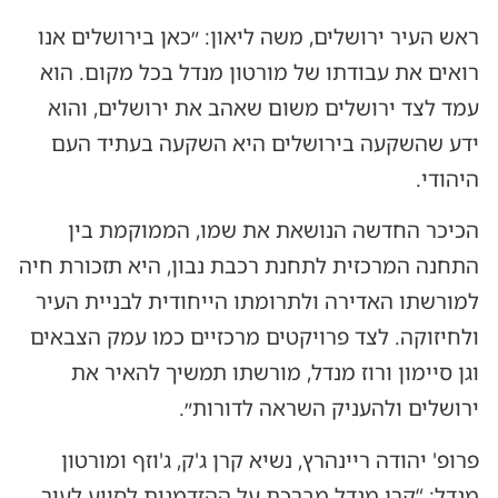
ראש העיר ירושלים, משה ליאון: ״כאן בירושלים אנו
רואים את עבודתו של מורטון מנדל בכל מקום. הוא
עמד לצד ירושלים משום שאהב את ירושלים, והוא
ידע שהשקעה בירושלים היא השקעה בעתיד העם
היהודי.
הכיכר החדשה הנושאת את שמו, הממוקמת בין
התחנה המרכזית לתחנת רכבת נבון, היא תזכורת חיה
למורשתו האדירה ולתרומתו הייחודית לבניית העיר
ולחיזוקה. לצד פרויקטים מרכזיים כמו עמק הצבאים
וגן סיימון ורוז מנדל, מורשתו תמשיך להאיר את
ירושלים ולהעניק השראה לדורות״.
פרופ' יהודה ריינהרץ, נשיא קרן ג'ק, ג'וזף ומורטון
מנדל: “קרן מנדל מברכת על ההזדמנות לסייע לעיר