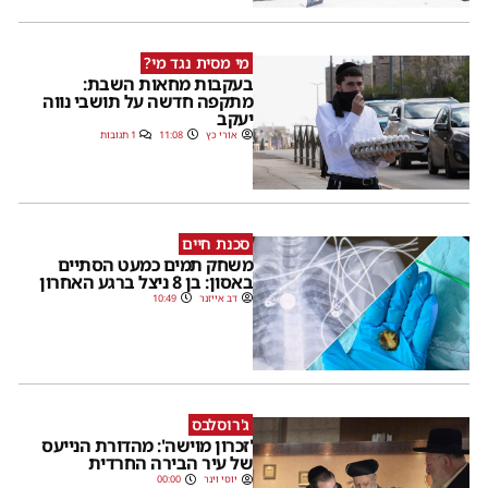
מי מסית נגד מי?
בעקבות מחאות השבת:
מתקפה חדשה על תושבי נווה
יעקב
אורי כץ
11:08
1 תגובות
סכנת חיים
משחק תמים כמעט הסתיים
באסון: בן 8 ניצל ברגע האחרון
דב אייזנר
10:49
ג'רוסלבס
'זכרון מוישה': מהדורת הנייעס
של עיר הבירה החרדית
יוסי וינר
00:00