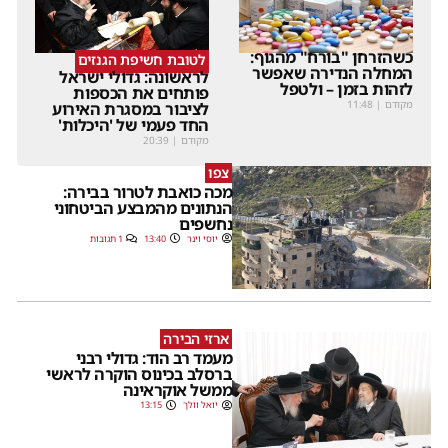
כשהזרחן "בורח" מהגוף:
לטובת חשיפת הגנזים
המחלה הנדירה שאפשר
לראשונה: גדולי ישראל
לזהות בזמן – ולטפל
פותחים את הכספות
מקודם
|
11:48
לציבור במסגרת האירוע
החד פעמי של 'היכלות'
מקודם
|
20:39
צפו
מכה כואבת לטרור בבירה:
הנתונים מהמבצע הביטחוני
נחשפים
יוסי וינר
13:40
1 תגובות
ארזי הבירה
מעמד רב הוד: גדולי רבני
ברסלב בכינוס הוקרה לראשי
ממשל אוקראינה
יואל וולך
13:15