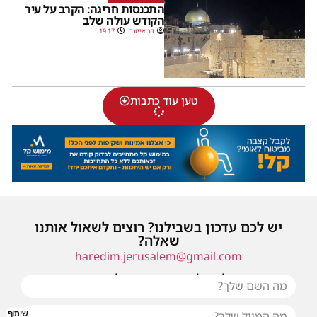
התכנסות חריגה: הקרב על עיר
הקודש עולה שלב
דב אייזנר
19:17
טען עוד כתבות
יש לכם עדכון בשבילנו? רוצים לשאול אותנו
שאלה?
haredim.jerusalem@gmail.com
או שילחו אלינו פנייה ונחזור אליכם בהקדם
שיתוף