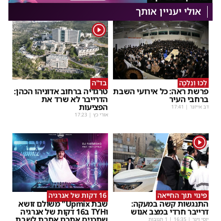
אולי יעניין אותך
1
לְכוּ וְנֵלְכָה
בד"ה
פרשת ראה: כל אירועי השבת
טרגדיה ברחוב אדוניהו הכהן:
ברחבי העיר
הדרייבר לא שרד את
הפציעות
דב אייזנר
|
17:41
אורי כץ
|
17:23
1
פינוי תוך החייאה
16 דקות של אנרגיה
התנגשות קשה במעקה:
שבת Upmix" משולם זושא
דרייבר חרדי במצב אנוש
וTYH ב16 דקות של אנרגיה
שתכניס אתכם אחרת לשבת
יוסי וינר
|
16:35
| 1 תגובות