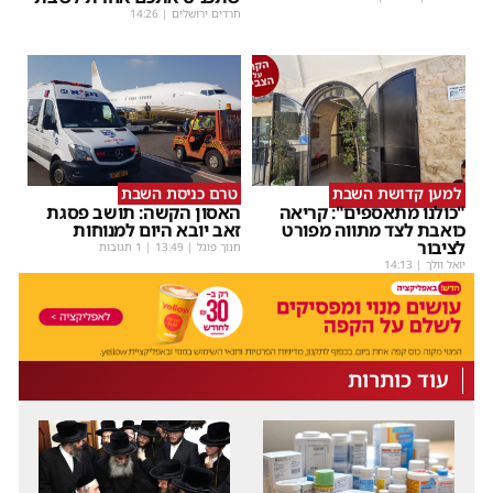
חרדים ירושלים
|
14:26
למען קדושת השבת
טרם כניסת השבת
"כולנו מתאספים": קריאה
האסון הקשה: תושב פסגת
כואבת לצד מתווה מפורט
זאב יובא היום למנוחות
לציבור
חנוך פוגל
|
13:49
| 1 תגובות
יואל וולך
|
14:13
עוד כותרות