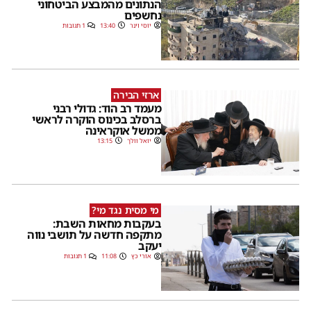
הנתונים מהמבצע הביטחוני
נחשפים
יוסי וינר
13:40
1 תגובות
ארזי הבירה
מעמד רב הוד: גדולי רבני
ברסלב בכינוס הוקרה לראשי
ממשל אוקראינה
יואל וולך
13:15
מי מסית נגד מי?
בעקבות מחאות השבת:
מתקפה חדשה על תושבי נווה
יעקב
אורי כץ
11:08
1 תגובות