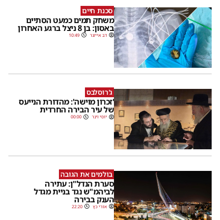
סכנת חיים
משחק תמים כמעט הסתיים
באסון: בן 8 ניצל ברגע האחרון
דב אייזנר
10:49
ג'רוסלבס
'זכרון מוישה': מהדורת הנייעס
של עיר הבירה החרדית
יוסי וינר
00:00
בולמים את הגובה
סערת הנדל"ן: עתירה
לביהמ"ש נגד בניית מגדל
הענק בבירה
אורי כץ
22:20