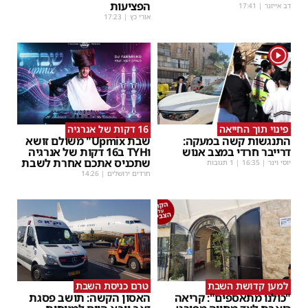
הפציעות
דב אייזנר
|
17:41
אורי כץ
|
17:23
1
פינוי תוך החייאה
16 דקות של אנרגיה
התנגשות קשה במעקה:
שבת Upmix" משולם זושא
דרייבר חרדי במצב אנוש
וTYH ב16 דקות של אנרגיה
שתכניס אתכם אחרת לשבת
יוסי וינר
|
16:35
| 1 תגובות
חרדים ירושלים
|
14:26
למען קדושת השבת
טרם כניסת השבת
"כולנו מתאספים": קריאה
האסון הקשה: תושב פסגת