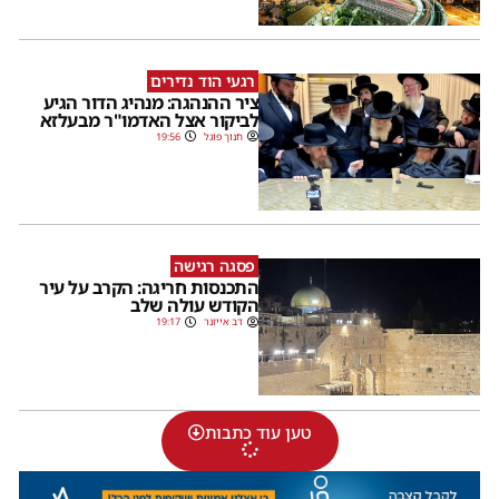
רגעי הוד נדירים
ציר ההנהגה: מנהיג הדור הגיע
לביקור אצל האדמו"ר מבעלזא
חנוך פוגל
19:56
פסגה רגישה
התכנסות חריגה: הקרב על עיר
הקודש עולה שלב
דב אייזנר
19:17
טען עוד כתבות