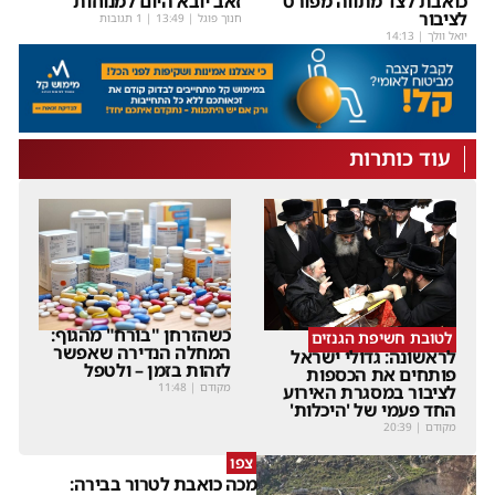
כואבת לצד מתווה מפורט
זאב יובא היום למנוחות
לציבור
חנוך פוגל
|
13:49
| 1 תגובות
יואל וולך
|
14:13
עוד כותרות
כשהזרחן "בורח" מהגוף:
לטובת חשיפת הגנזים
המחלה הנדירה שאפשר
לראשונה: גדולי ישראל
לזהות בזמן – ולטפל
פותחים את הכספות
מקודם
|
11:48
לציבור במסגרת האירוע
החד פעמי של 'היכלות'
מקודם
|
20:39
צפו
מכה כואבת לטרור בבירה: