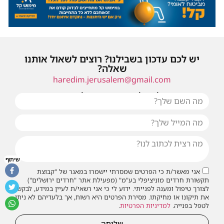
יש לכם עדכון בשבילנו? רוצים לשאול אותנו
שאלה?
haredim.jerusalem@gmail.com
או שילחו אלינו פנייה ונחזור אליכם בהקדם
שיתוף
אני מאשר/ת כי הפרטים שמסרתי יישמרו במאגר של "קבוצת
תקשורת חרדים מוניציפלי בע"מ" (מפעילת אתר "חרדים ירושלים")
לצורך טיפול ומענה לפנייתי. ידוע לי כי אני רשאי/ת לעיין במידע, לבקש
את תיקונו או מחיקתו. מסירת הפרטים היא רשות, אך בלעדיהם לא ניתן
לטפל בפנייה.
למדיניות הפרטיות
.
שליחה