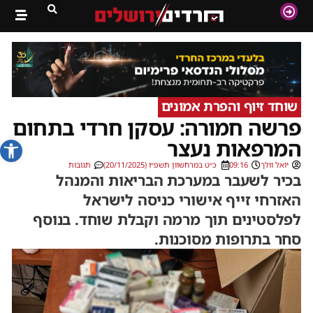
שוחד זיוף והפרת אמונים
פרשה חמורה: עסקן חרדי בתחום
פתח סרג
המרפאות נעצר
יואל וולך
09:16
כ״ט במרחשוון תשפ״ו (20/11/2025)
תגובות
בכיר לשעבר במערכת הבריאות והמנהל
האזרחי זייף אישורי כניסה לישראל
לפלסטינים תוך מרמה וקבלת שוחד. בנוסף
סחר בתרופות מסוכנות.