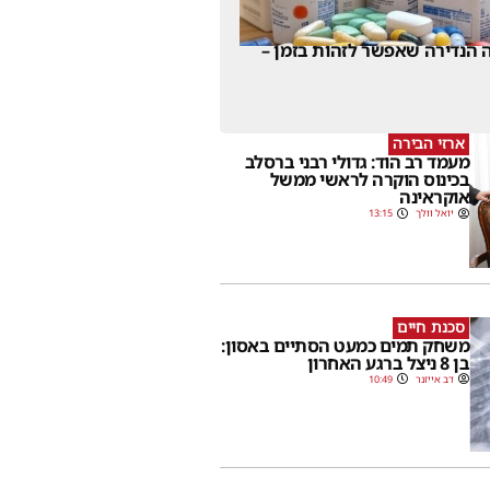
 הנדירה שאפשר לזהות בזמן –
ארזי הבירה
מעמד רב הוד: גדולי רבני ברסלב
בכינוס הוקרה לראשי ממשל
אוקראינה
יואל וולך
13:15
סכנת חיים
משחק תמים כמעט הסתיים באסון:
בן 8 ניצל ברגע האחרון
דב אייזנר
10:49