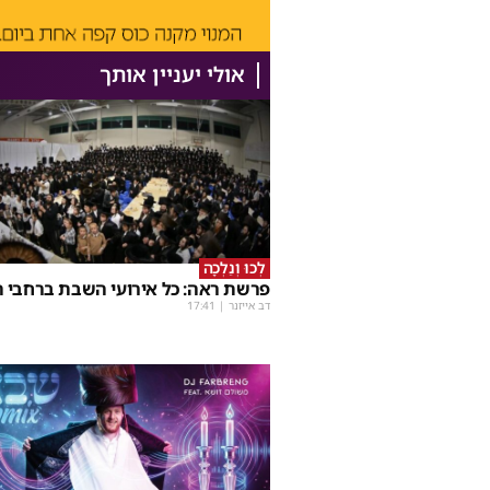
אולי יעניין אותך
לְכוּ וְנֵלְכָה
פרשת ראה: כל אירועי השבת ברחבי ה
דב אייזנר
|
17:41