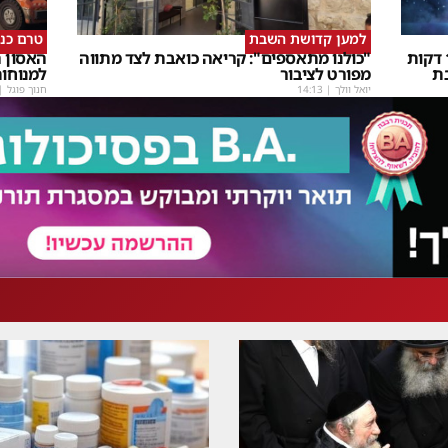
למען קדושת השבת
טרם כנ
שבת Upmix" משולם זושא וTYH ב16 דקות
"כולנו מתאספים": קריאה כואבת לצד מתווה
האסון ה
ת
מפורט לציבור
למנוחו
יואל וולך
|
14:13
חנוך פוגל
|