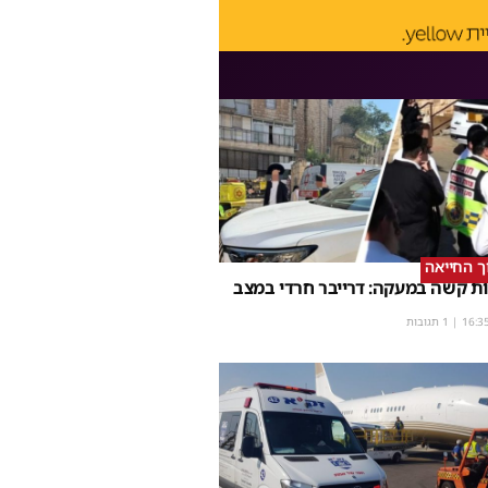
וך החייאה
ת קשה במעקה: דרייבר חרדי במצב
16:3
| 1 תגובות