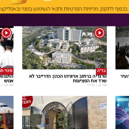
1
1
בד"ה
פינוי ת
עיר
טרגדיה ברחוב אדוניהו הכהן: הדרייבר לא
התנגשו
שרד את הפציעות
אנוש
אורי כץ
|
17:23
יוסי וינר
|
5