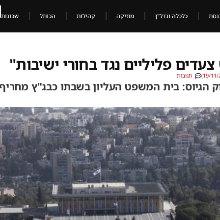
נסת
כלכלה ונדל"ן
מוזיקה
קהילות
הכותל
שכונות
צעדים פליליים נגד בחורי ישיבות"
תגובות
 הגיוס: בית המשפט העליון בשבתו כבג"ץ מחריף 