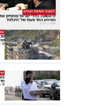
לטובת חשיפת הגנזים
לראשונה: גדולי ישראל פותחים את
האירוע החד פעמי של 'היכלות'
מקודם
|
20:39
צפו
מכה
מהמ
יו
מי 
בעק
חדש
או