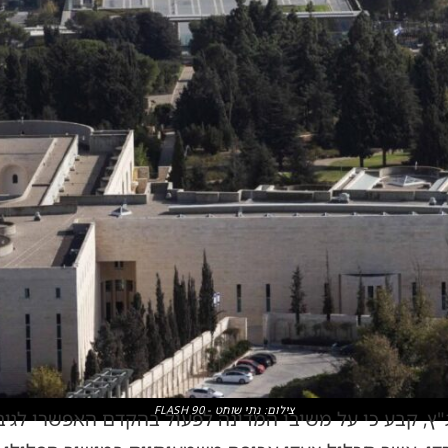
צילום: נתי שוחט - FLASH 90
ץ, קבע כי על משיבי המדינה לפעול בהקדם האפשרי לגיב