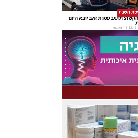
יסת השבת
קשה: תושב פסגת זאב יובא היום
ת
13:49
| 1 תגובות