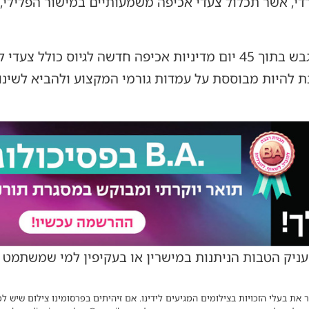
די, אשר תכלול צעדי אכיפה משמעותיים במישור הפלילי,
לפי הפסיקה הממשלה חייבת לגבש בתוך 45 יום מדיניות אכיפה חדשה לגיוס
 להיות מבוססת על עמדות גורמי המקצוע ולהביא לשינוי
עניק הטבות הניתנות במישרין או בעקיפין למי שמשתמט 
 את בעלי הזכויות בצילומים המגיעים לידינו. אם זיהיתים בפרסומינו צילום שיש לכ