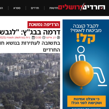
חדשות
חרדים
ספרא
הכ
הרדיפה נמשכת
דרמה בבג"ץ: "לגבש 
דב אייזנר
13:00
כ״ח במרחשוון תשפ״ו (19/11/2025)
בתשובה לעתירות בנושא חוק
החרדים