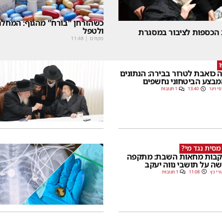
כשהזרחן "בורח" מהגוף: המחלה
ולטפל
 הכספות לציבור במסגרת
מקודם
|
11:48
 כואבת לטרור בבירה: הנתונים
בצע הביטחוני נחשפים
סי וינר
13:40
1 תגובות
מסית נגד מי?
בות מחאות השבת: מתקפה
ה על תושבי נווה יעקב
רי כץ
11:08
1 תגובות