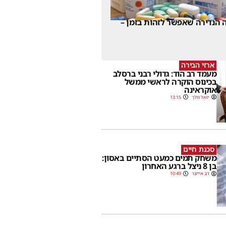
 הנדירה שאפשר לזהות בזמן –
ארזי הבירה
מעמד רב הוד: גדולי רבני ברסלב
בכינוס הוקרה לראשי ממשל
אוקראינה
יואל וולך
13:15
סכנת חיים
משחק תמים כמעט הסתיים באסון:
בן 8 ניצל ברגע האחרון
דב אייזנר
10:49