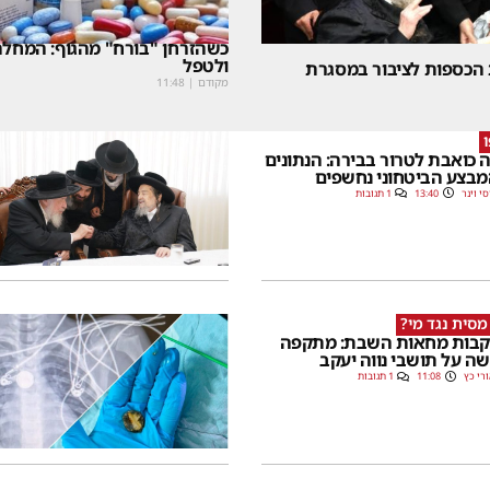
כשהזרחן "בורח" מהגוף: המחלה
ולטפל
 הכספות לציבור במסגרת
מקודם
|
11:48
 כואבת לטרור בבירה: הנתונים
בצע הביטחוני נחשפים
סי וינר
13:40
1 תגובות
מסית נגד מי?
בות מחאות השבת: מתקפה
ה על תושבי נווה יעקב
רי כץ
11:08
1 תגובות