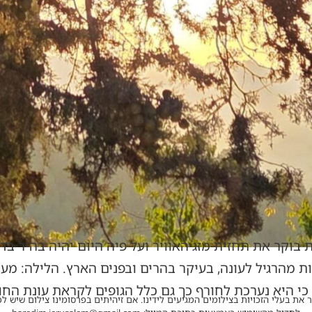
 בוקר את תחזית מזג האוויר ועל פיה היום יהיה בהיר בדר
 מהרגיל לעונה, בעיקר בהרים ובפנים הארץ. הלילה: מעו
כי היא נערכת לחורף כך גם כלל הגופים לקראת עונת הח
 את בעלי הזכויות בצילומים המגיעים לידינו. אם זיהיתים בפרסומינו צילום שיש לכ