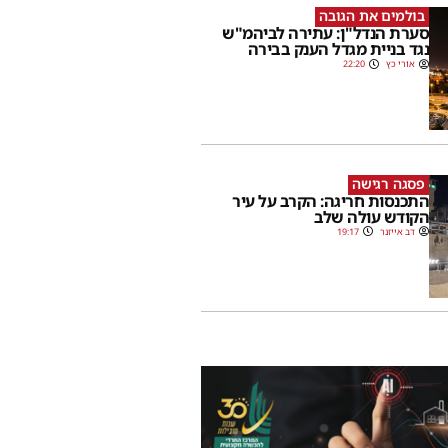
בולמים את הגובה
סערת הנדל"ן: עתירה לביהמ"ש
נגד בניית מגדל הענק בבירה
אורי כץ
22:20
פסגה רגישה
התכנסות חריגה: הקרב על עיר
הקודש עולה שלב
דב אייזנר
19:17