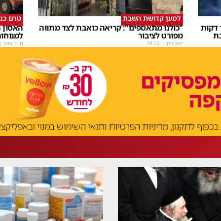
למען קדושת השבת
טרם כנ
שבת Upmix" משולם זושא וTYH ב16 דקות
"כולנו מתאספים": קריאה כואבת לצד מתווה
האסון ה
ת
מפורט לציבור
למנוחו
יואל וולך
|
14:13
חנוך פוגל
|