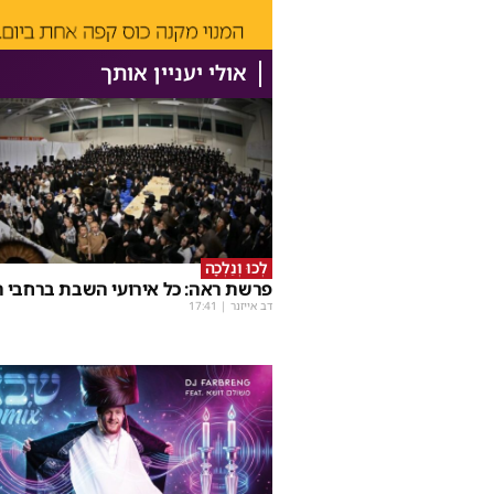
אולי יעניין אותך
לְכוּ וְנֵלְכָה
פרשת ראה: כל אירועי השבת ברחבי ה
דב אייזנר
|
17:41