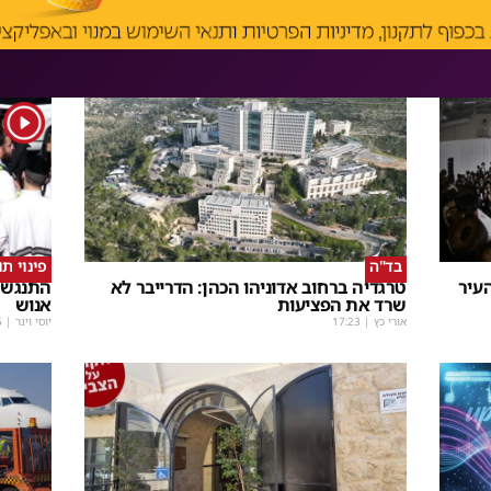
1
בד"ה
פינוי ת
עיר
טרגדיה ברחוב אדוניהו הכהן: הדרייבר לא
התנגשו
שרד את הפציעות
אנוש
אורי כץ
|
17:23
יוסי וינר
|
5