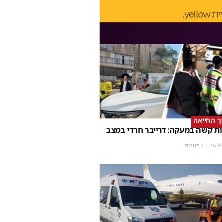
וך החייאה
ת קשה במעקה: דרייבר חרדי במצב
16:3
| 1 תגובות