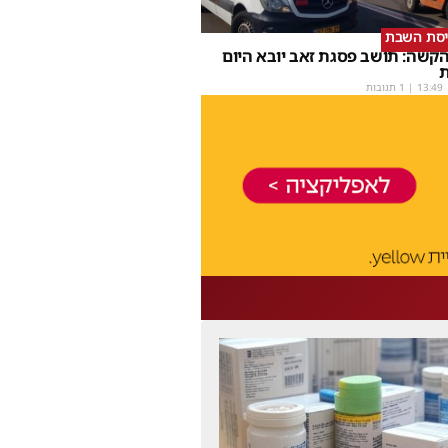
יסת השבת
קשה: תושב פסגת זאב יובא היום
ת
13:49
| 1 תגובות