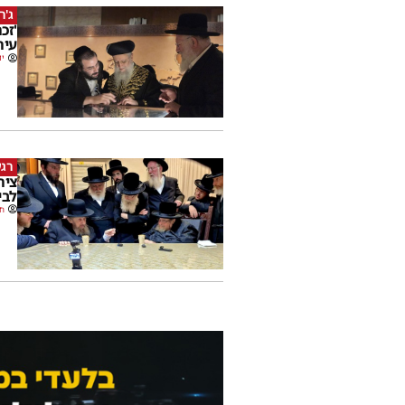
ג'ר
'זכ
עיר
יו
רגע
ציר
לבי
חנ