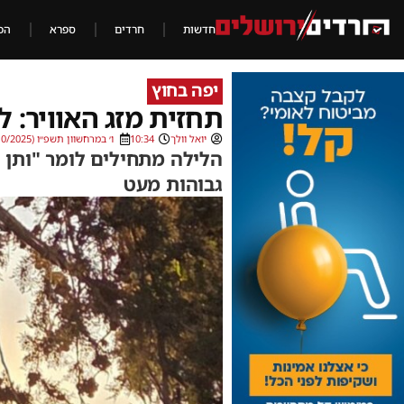
חדשות
חרדים
ספרא
הכ
יפה בחוץ
תחזית מזג האוויר: ל
יואל וולך
10:34
ו׳ במרחשוון תשפ״ו (28/10/2025)
הלילה מתחילים לומר "ותן ט
גבוהות מעט