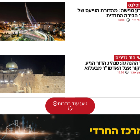
וסלבס
רון מוישה': מהדורת הנייעס של
 הבירה החרדית
סי וינר
00:00
י הוד נדירים
 ההנהגה: מנהיג הדור הגיע
קור אצל האדמו"ר מבעלזא
וך פוגל
19:56
טען עוד כתבות