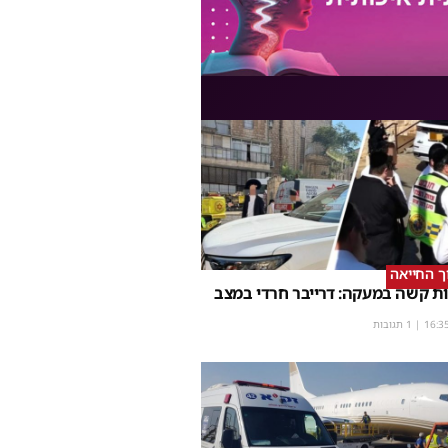
וך החייאה
ת קשה במעקה: דרייבר חרדי במצב
16:3
| 1 תגובות