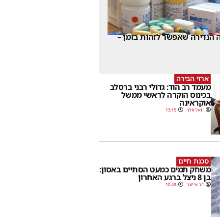
 הנדירה שאפשר לזהות בזמן –
ארזי הבירה
מעמד רב הוד: גדולי רבני ברסלב
בכינוס הוקרה לראשי ממשל
אוקראינה
יואל וולך
13:15
סכנת חיים
משחק תמים כמעט הסתיים באסון:
בן 8 ניצל ברגע האחרון
דב אייזנר
10:49