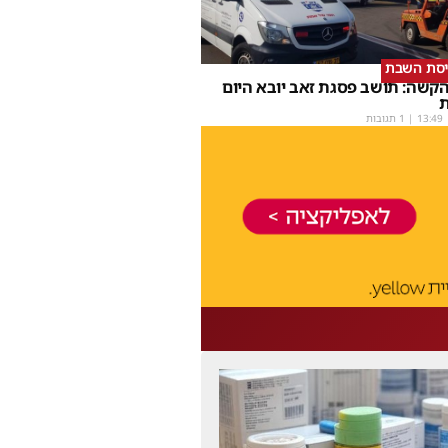
יסת השבת
קשה: תושב פסגת זאב יובא היום
ת
13:49
| 1 תגובות