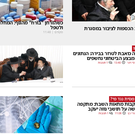
כשהזרחן "בורח" מהגוף: המחלה
ולטפל
 הכספות לציבור במסגרת
מקודם
|
11:48
 כואבת לטרור בבירה: הנתונים
בצע הביטחוני נחשפים
סי וינר
13:40
1 תגובות
מסית נגד מי?
בות מחאות השבת: מתקפה
ה על תושבי נווה יעקב
רי כץ
11:08
1 תגובות