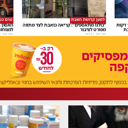
למען קדושת השבת
טרם כנ
שבת Upmix" משולם זושא וTYH ב16 דקות
"כולנו מתאספים": קריאה כואבת לצד מתווה
האסון ה
ת
מפורט לציבור
למנוחו
יואל וולך
|
14:13
חנוך פוגל
|