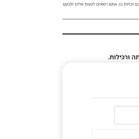
ם זכויות בו, אתם רשאים לפנות אלינו ולבקש
ה ורכילות.
דוא"ל
(לא