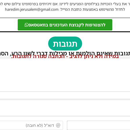
 את בעלי הזכויות בצילומים המגיעים לידינו. אם זיהיתים בפרסומינו צילום שיש לכ
לחדול מהשימוש באמצעות כתובת המייל: haredim.jerusalem@gmail.com
להצטרפות לקבוצת העדכונים בוואטסאפ
תגובות
גובות שאינם הולמות או מכילות דברי לשון הרע, הסת
במידה ולא ניתן להגיב - הכתבה סגורה לתגובות.
שם*