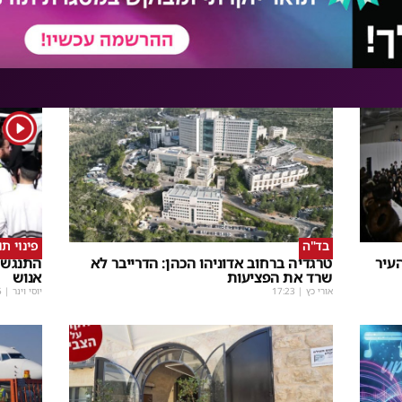
1
בד"ה
פינוי ת
עיר
טרגדיה ברחוב אדוניהו הכהן: הדרייבר לא
התנגשו
שרד את הפציעות
אנוש
אורי כץ
|
17:23
יוסי וינר
|
5