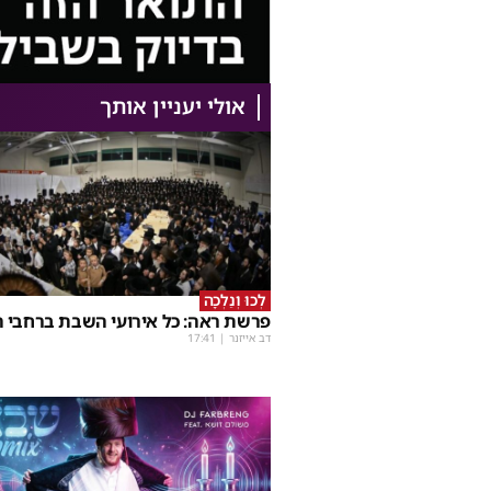
אולי יעניין אותך
לְכוּ וְנֵלְכָה
פרשת ראה: כל אירועי השבת ברחבי ה
דב אייזנר
|
17:41