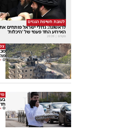
לטובת חשיפת הגנזים
לראשונה: גדולי ישראל פותחים את
האירוע החד פעמי של 'היכלות'
מקודם
|
20:39
צפו
מכה
מהמ
יו
מי 
בעק
חדש
או