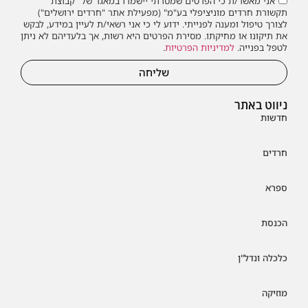
אני מאשר/ת כי הפרטים שמסרתי יישמרו במאגר של "קבוצת
תקשורת חרדים מוניציפלי בע"מ" (מפעילת אתר "חרדים ירושלים")
לצורך טיפול ומענה לפנייתי. ידוע לי כי אני רשאי/ת לעיין במידע, לבקש
את תיקונו או מחיקתו. מסירת הפרטים היא רשות, אך בלעדיהם לא ניתן
לטפל בפנייה.
למדיניות הפרטיות
.
שליחה
ניווט באתר
חדשות
חרדים
ספרא
הכנסת
כלכלה ונדל"ן
מוזיקה