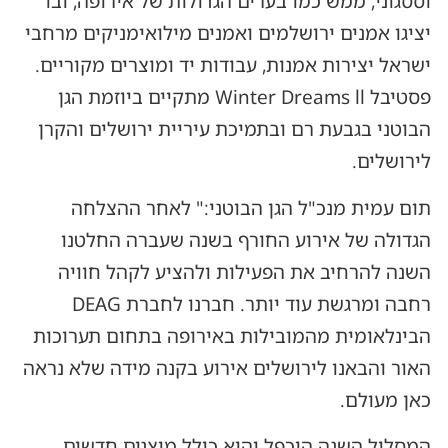
וססגוני, ממש כמו בערים הגדולות של אירופה, ובו
יציגו אמנים ירושלמים ואמנים מילואימניקים מרחבי
ישראל יצירות אמנות, עבודות יד ומוצרים מקוריים.
פסטיבל Winter Dreams ll מתקיים ביוזמת הגן
הבוטני בגבעת רם ובתמיכת עיריית ירושלים והקרן
לירושלים.
תום עמית מנכ"ל הגן הבוטני:" לאחר ההצלחה
הגדולה של אירוע החורף בשנה שעברה החלטנו
השנה להרחיב את הפעילות ולהציע לקהל חוויה
רחבה ומרגשת עוד יותר. חברנו לחברת DEAG
הבינלאומית מהמובילות באירופה בתחום תערוכות
האור והבאנו לירושלים אירוע בקנה מידה שלא נראה
כאן מעולם.
המסלול השנה הוכפל והוא כולל מיצגים חדשים,