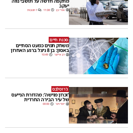
מתקפה חדשה על תושבי נווה
יעקב
אורי כץ
11:08
1 תגובות
סכנת חיים
משחק תמים כמעט הסתיים
באסון: בן 8 ניצל ברגע האחרון
דב אייזנר
10:49
ג'רוסלבס
'זכרון מוישה': מהדורת הנייעס
של עיר הבירה החרדית
יוסי וינר
00:00