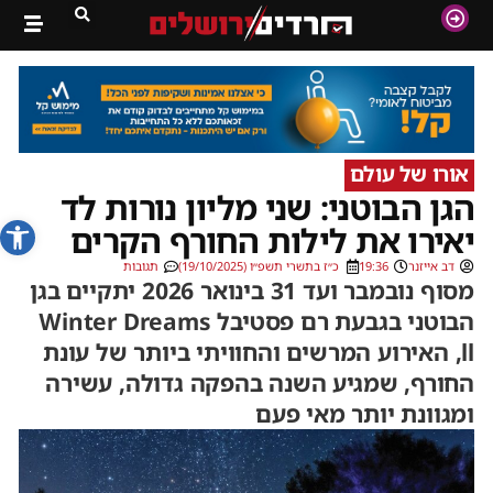
אורו של עולם
הגן הבוטני: שני מליון נורות לד
פתח סרג
יאירו את לילות החורף הקרים
דב אייזנר
19:36
כ״ז בתשרי תשפ״ו (19/10/2025)
תגובות
מסוף נובמבר ועד 31 בינואר 2026 יתקיים בגן
הבוטני בגבעת רם פסטיבל Winter Dreams
ll, האירוע המרשים והחוויתי ביותר של עונת
החורף, שמגיע השנה בהפקה גדולה, עשירה
ומגוונת יותר מאי פעם