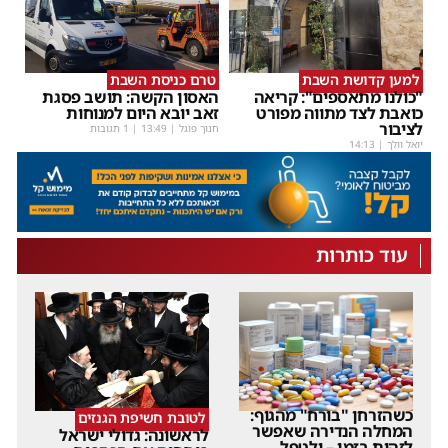
למען קדושת השבת
טרם כניסת השבת
"כולנו מתאספים": קריאה
האסון הקשה: תושב פסגת
כואבת לצד מתווה מפורט
זאב יובא היום למנוחות
לציבור
חנוך פוגל
|
13:49
| 1 תגובות
יואל וולך
|
14:13
עוד כותרות
כשהזרחן "בורח" מהגוף:
לטובת חשיפת הגנזים
המחלה הנדירה שאפשר
לראשונה: גדולי ישראל
לזהות בזמן – ולטפל