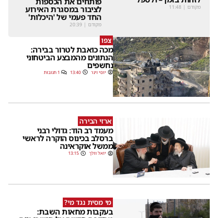
פותחים את הכספות
מקודם
|
11:48
לציבור במסגרת האירוע
החד פעמי של 'היכלות'
מקודם
|
20:39
צפו
מכה כואבת לטרור בבירה:
הנתונים מהמבצע הביטחוני
נחשפים
יוסי וינר
13:40
1 תגובות
ארזי הבירה
מעמד רב הוד: גדולי רבני
ברסלב בכינוס הוקרה לראשי
ממשל אוקראינה
יואל וולך
13:15
מי מסית נגד מי?
בעקבות מחאות השבת: