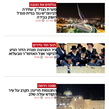
בולמים את הגובה
סערת הנדל"ן: עתירה
לביהמ"ש נגד בניית מגדל
הענק בבירה
אורי כץ
22:20
רגעי הוד נדירים
ציר ההנהגה: מנהיג הדור הגיע
לביקור אצל האדמו"ר מבעלזא
חנוך פוגל
19:56
פסגה רגישה
התכנסות חריגה: הקרב על עיר
הקודש עולה שלב
דב אייזנר
19:17