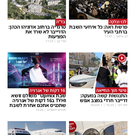
לְכוּ וְנֵלְכָה
בד"ה
פרשת ראה: כל אירועי השבת
טרגדיה ברחוב אדוניהו הכהן:
ברחבי העיר
הדרייבר לא שרד את
הפציעות
דב אייזנר
|
17:41
אורי כץ
|
17:23
1
פינוי תוך החייאה
16 דקות של אנרגיה
התנגשות קשה במעקה:
שבת Upmix" משולם זושא
דרייבר חרדי במצב אנוש
וTYH ב16 דקות של אנרגיה
שתכניס אתכם אחרת לשבת
יוסי וינר
|
16:35
| 1 תגובות
חרדים ירושלים
|
14:26