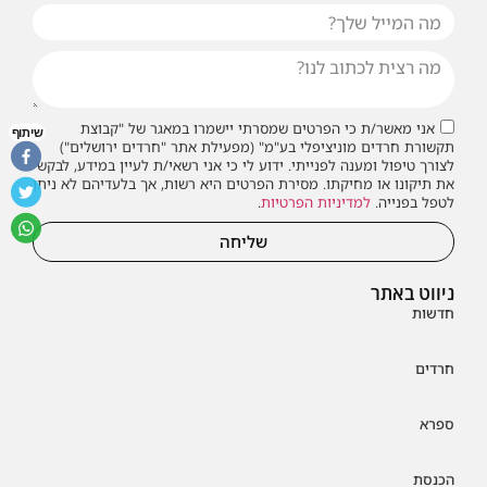
אני מאשר/ת כי הפרטים שמסרתי יישמרו במאגר של "קבוצת
שיתוף
תקשורת חרדים מוניציפלי בע"מ" (מפעילת אתר "חרדים ירושלים")
לצורך טיפול ומענה לפנייתי. ידוע לי כי אני רשאי/ת לעיין במידע, לבקש
את תיקונו או מחיקתו. מסירת הפרטים היא רשות, אך בלעדיהם לא ניתן
לטפל בפנייה.
למדיניות הפרטיות
.
שליחה
ניווט באתר
חדשות
חרדים
ספרא
הכנסת