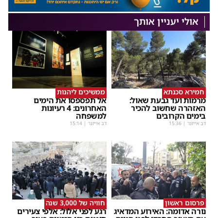
אולי יעניין אותך
חמירא סכנתא
ממשיכים ליהנות
מרמות ועד גבעת שאול:
אל תפספסו את הימים
האזהרה שחשוב להכיר
האחרונים: 4 רעיונות
בימים הקרובים
למשפחה
דב אייזנר
|
15:36
דב אייזנר
|
15:14
פרסום ראשון
חוויה של 3,000 שנה
נורה אדומה: האירוע המדאיג
רגע לפני אלול: אלפי צעירים