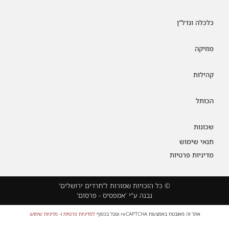
כלכלה ונדל"ן
מוזיקה
קהילות
הכותל
שכונות
תנאי שימוש
מדיניות פרטיות
© כל הזכויות שמורות ל'חרדים ירושלים'
נבנה ע"י 'אמפסיס - פרסום'
אתר זה מאובטח באמצעות reCAPTCHA וגוגל בכפוף
למדיניות פרטיות
ו-
מדיניות שימוש
.