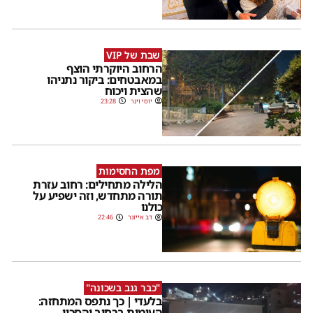
שבת של VIP
הרחוב היוקרתי הוצף
במאבטחים: ביקור נתניהו
שהצית ויכוח
יוסי וינר
23:28
מפת החסימות
הלילה מתחילים: רחוב עזרת
תורה מתחדש, וזה ישפיע על
כולנו
דב אייזנר
22:46
"כבר גנב בשכונה"
בלעדי | כך נתפס המתחזה:
העימות ברחוב והסכין