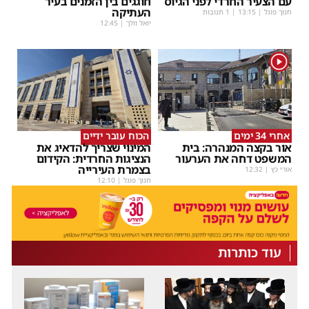
עם הצעיר החרדי לפני הגיוס
חוגגים בין הזמנים בעיר
העתיקה
חנוך פוגל
|
13:15
| 1 תגובות
יואל וולך
|
12:45
1
אחרי 34 ימים
הכוח עובר ידיים
אור בקצה המנהרה: בית
המינוי שצריך להדאיג את
המשפט דחה את הערעור
הנציגות החרדית: הקידום
בצמרת העירייה
אורי כץ
|
12:32
חנוך פוגל
|
12:10
עוד כותרות