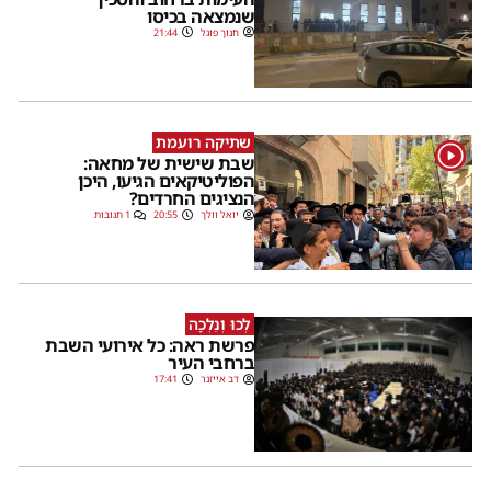
שנמצאה בכיסו
חנוך פוגל
21:44
שתיקה רועמת
1
שבת שישית של מחאה:
הפוליטיקאים הגיעו, היכן
הנציגים החרדים?
יואל וולך
20:55
1 תגובות
לְכוּ וְנֵלְכָה
פרשת ראה: כל אירועי השבת
ברחבי העיר
דב אייזנר
17:41