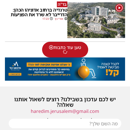
בד"ה
1
טרגדיה ברחוב אדוניהו הכהן:
הדרייבר לא שרד את הפציעות
אורי כץ
17:23
טען עוד כתבות
יש לכם עדכון בשבילנו? רוצים לשאול אותנו
שאלה?
haredim.jerusalem@gmail.com
או שילחו אלינו פנייה ונחזור אליכם בהקדם