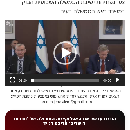
צפו בפתיחת ישיבת הממשלה השבועית הבוקר
במשרד ראש הממשלה בעיר
נגן
וידאו
01:20
00:00
אנו מכבדים זכויות יוצרים ועושים מאמץ לאתר את בעלי הזכויות בצילומים
המגיעים לידינו. אם זיהיתים בפרסומינו צילום שיש לכם זכויות בו, אתם
רשאים לפנות אלינו ולבקש לחדול מהשימוש באמצעות כתובת המייל:
haredim.jerusalem@gmail.com
הורידו עכשיו את האפליקצייה המובילה של 'חרדים
ירושלים' אליכם לנייד