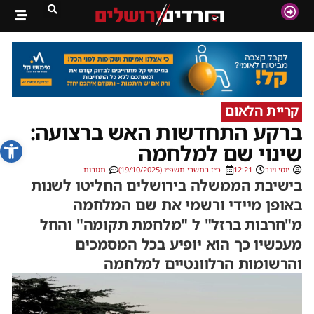
קריית הלאום
ברקע התחדשות האש ברצועה:
פתח סרג
שינוי שם למלחמה
יוסי וינר
12:21
כ״ז בתשרי תשפ״ו (19/10/2025)
תגובות
בישיבת הממשלה בירושלים החליטו לשנות
באופן מיידי ורשמי את שם המלחמה
מ"חרבות ברזל" ל "מלחמת תקומה" והחל
מעכשיו כך הוא יופיע בכל המסמכים
והרשומות הרלוונטיים למלחמה