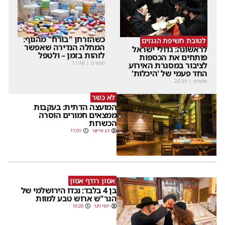
כשהזרחן "בורח" מהגוף:
לטובת חשיפת הגנזים
המחלה הנדירה שאפשר
לראשונה: גדולי ישראל
לזהות בזמן – ולטפל
פותחים את הכספות
מקודם
|
11:48
לציבור במסגרת האירוע
החד פעמי של 'היכלות'
מקודם
|
20:39
לא כשר
המועצה הדתית: בעקבות
ממצאים חמורים הוסרה
הכשרות
דב אייזנר
11:01
אסון רודף אסון
בן 4 בלבד: נכדו הירושלמי של
הגר"ש ארוש טבע למוות
יוסי וינר
10:20