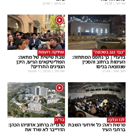
יוסי וינר
|
23:28
דב אייזנר
|
22:46
1
"כבר גנב בשכונה"
שתיקה רועמת
בלעדי | כך נתפס המתחזה:
שבת שישית של מחאה:
העימות ברחוב והסכין
הפוליטיקאים הגיעו, היכן
שנמצאה בכיסו
הנציגים החרדים?
חנוך פוגל
|
21:44
יואל וולך
|
20:55
| 1 תגובות
1
לְכוּ וְנֵלְכָה
בד"ה
פרשת ראה: כל אירועי השבת
טרגדיה ברחוב אדוניהו הכהן:
ברחבי העיר
הדרייבר לא שרד את