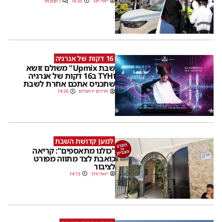
יוסי וינר
16:35
1 תגובות
16 דקות של אנרגיה
שבת Upmix" משולם זושא
וTYH ב16 דקות של אנרגיה
שתכניס אתכם אחרת לשבת
חרדים ירושלים
14:26
למען קדושת השבת
"כולנו מתאספים": קריאה
כואבת לצד מתווה מפורט
לציבור
יואל וולך
14:13