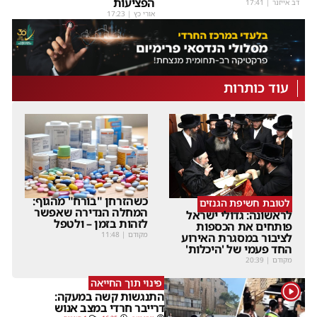
הפציעות
דב אייזנר
|
17:41
אורי כץ
|
17:23
עוד כותרות
כשהזרחן "בורח" מהגוף:
לטובת חשיפת הגנזים
המחלה הנדירה שאפשר
לראשונה: גדולי ישראל
לזהות בזמן – ולטפל
פותחים את הכספות
מקודם
|
11:48
לציבור במסגרת האירוע
החד פעמי של 'היכלות'
מקודם
|
20:39
פינוי תוך החייאה
1
התנגשות קשה במעקה:
דרייבר חרדי במצב אנוש