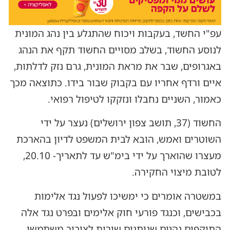
עפ"י החשד, בעקבות ויכוח שהתגלע בין נהג המונית
לנוסע החשוד, בשלב מסויים החשוד תקף את הנהג
באגרופים, שבר את מראת המונית, גרם נזק לדלתות,
איים ורדף אחריו עם בקבוק שבור בידו. כתוצאה מכך
כאמור, השניים נחבלו ונזקקו לטיפול רפואי.
החשוד (37, תושב צפון ירושלים) נעצר על ידי
השוטרים ואמש, הובא לבית המשפט לדיון בהארכת
מעצרו שהוארך על ידי בימ"ש עד לתאריך- 20.10,
לטובת מיצוי החקירה.
במשטרה אומרים כי ימשיכו לפעול נגד אלימות
בכבישים, וכנגד פורעי חוק אלימים ובפרט נגד אלה
התוקפים נהגים שנותנים שירות לציבור משתמשי