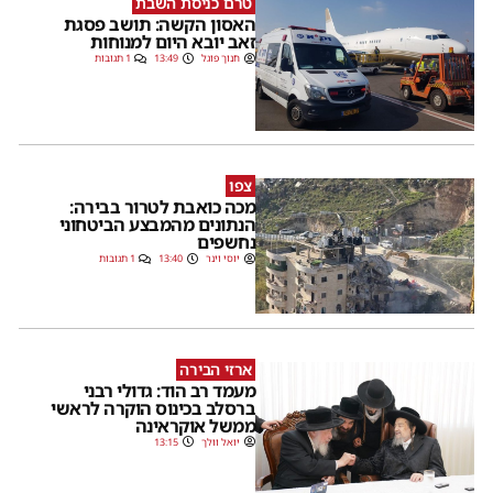
טרם כניסת השבת
האסון הקשה: תושב פסגת
זאב יובא היום למנוחות
חנוך פוגל
13:49
1 תגובות
צפו
מכה כואבת לטרור בבירה:
הנתונים מהמבצע הביטחוני
נחשפים
יוסי וינר
13:40
1 תגובות
ארזי הבירה
מעמד רב הוד: גדולי רבני
ברסלב בכינוס הוקרה לראשי
ממשל אוקראינה
יואל וולך
13:15