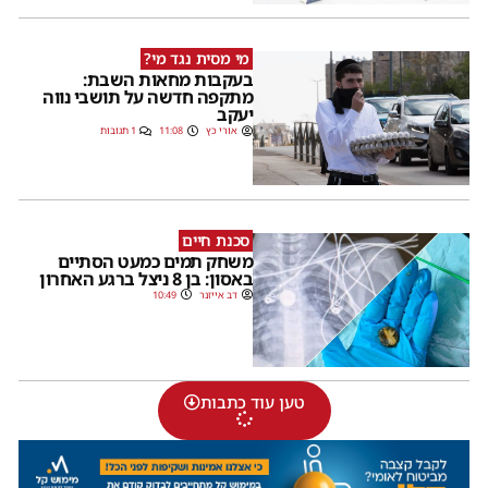
מי מסית נגד מי?
בעקבות מחאות השבת:
מתקפה חדשה על תושבי נווה
יעקב
אורי כץ
11:08
1 תגובות
סכנת חיים
משחק תמים כמעט הסתיים
באסון: בן 8 ניצל ברגע האחרון
דב אייזנר
10:49
טען עוד כתבות