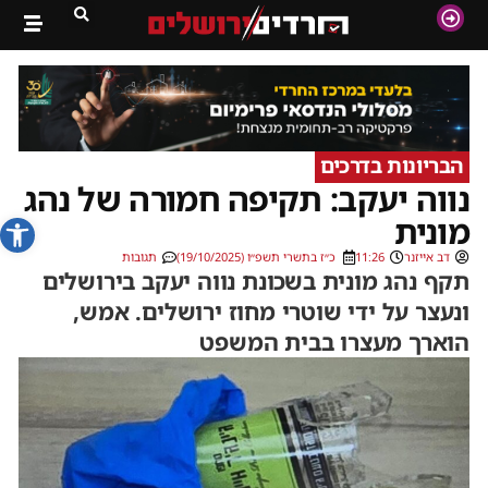
הבריונות בדרכים
נווה יעקב: תקיפה חמורה של נהג
פתח סרג
מונית
דב אייזנר
11:26
כ״ז בתשרי תשפ״ו (19/10/2025)
תגובות
תקף נהג מונית בשכונת נווה יעקב בירושלים
ונעצר על ידי שוטרי מחוז ירושלים. אמש,
הוארך מעצרו בבית המשפט