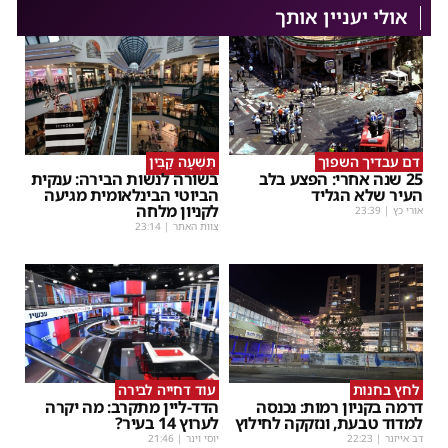
אולי יעניין אותך
דם עבדיך השפוך
תִּשְׁעָה קַבִּין
25 שנה אחרי: הפצע בלב
בשורה לנשות הבירה: ענקית
העיר שלא הגליד
הביוטי הבינלאומית מגיעה
לקניון מלחה
אורי כץ
|
23:39
צוות האתר
|
23:14
לחץ בחנות
עוד דחייה לבירה
דרמה בקניון רמות: נכנסה
הדד-ליין מתקרב: מה יקרה
למדוד טבעת, ונזקקה לחילוץ
לערוץ 14 בעיר?
דב אייזנר
|
22:23
יוסי וינר
|
21:46