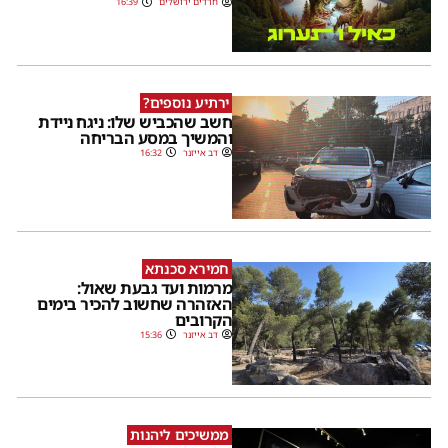
חרדים ירושלים
16:39
ירתיע נוספים?
חשב שהכביש שלו: ניגח ניידת
והמשיך במסע הבריחה
דב אייזנר
16:32
חמירא סכנתא
מרמות ועד גבעת שאול:
האזהרה שחשוב להכיר בימים
הקרובים
דב אייזנר
15:36
ממשיכים ליהנות