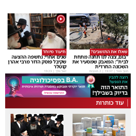
1
שאלו את התושבים?
תיעוד מיוחד
"בום, צצה לנו תחנה מתחת
שנים אחרי: נחשפה ההצעה
לבית": המאבק שמסעיר את
שקיבל פוסק הדור מרבי אהרן
השכונה החרדית
קוטלר
חנוך פוגל
|
19:37
| 2 תגובות
יואל וולך
|
19:23
עוד כותרות