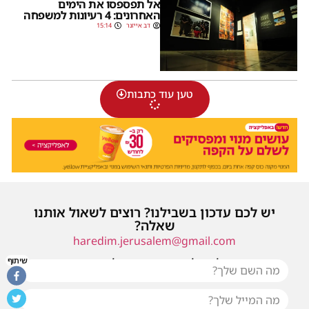
אל תפספסו את הימים
האחרונים: 4 רעיונות למשפחה
דב אייזנר
15:14
טען עוד כתבות
יש לכם עדכון בשבילנו? רוצים לשאול אותנו
שאלה?
haredim.jerusalem@gmail.com
או שילחו אלינו פנייה ונחזור אליכם בהקדם
שיתוף