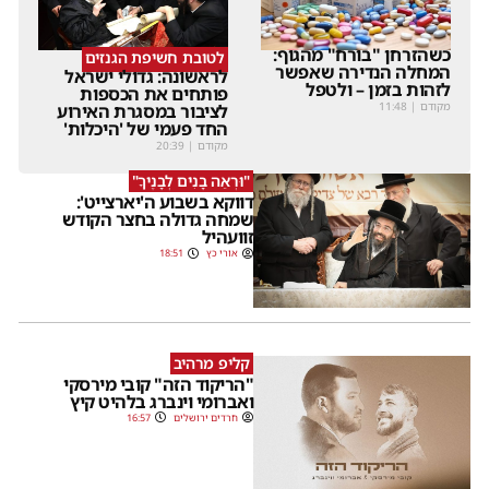
כשהזרחן "בורח" מהגוף:
לטובת חשיפת הגנזים
המחלה הנדירה שאפשר
לראשונה: גדולי ישראל
לזהות בזמן – ולטפל
פותחים את הכספות
מקודם
|
11:48
לציבור במסגרת האירוע
החד פעמי של 'היכלות'
מקודם
|
20:39
"וּרְאֵה בָנִים לְבָנֶיךָ"
דווקא בשבוע ה'יארצייט':
שמחה גדולה בחצר הקודש
זוועהיל
אורי כץ
18:51
קליפ מרהיב
"הריקוד הזה" קובי מירסקי
ואברומי וינברג בלהיט קיץ
חרדים ירושלים
16:57