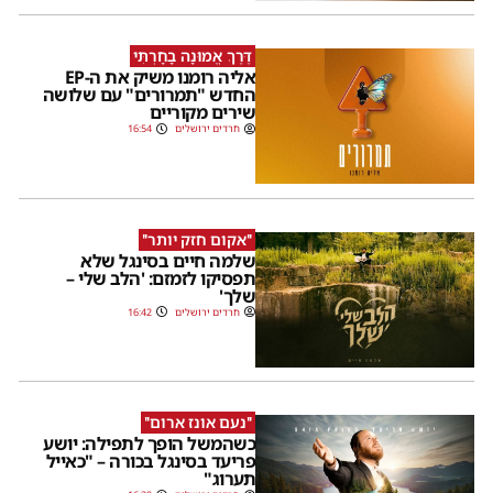
דֶּרֶךְ אֱמוּנָה בָחָרְתִּי
אליה רומנו משיק את ה-EP
החדש "תמרורים" עם שלושה
שירים מקוריים
חרדים ירושלים
16:54
''אקום חזק יותר''
שלמה חיים בסינגל שלא
תפסיקו לזמזם: 'הלב שלי –
שלך'
חרדים ירושלים
16:42
''נעם אונז ארום''
כשהמשל הופך לתפילה: יושע
פריעד בסינגל בכורה – "כאייל
תערוג"