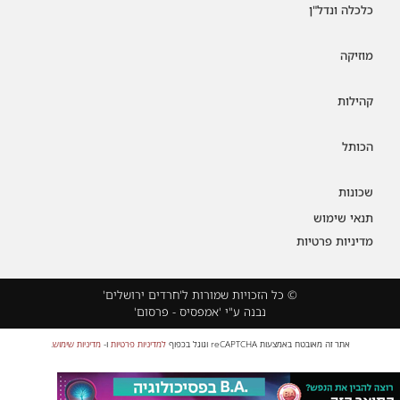
כלכלה ונדל"ן
מוזיקה
קהילות
הכותל
שכונות
תנאי שימוש
מדיניות פרטיות
© כל הזכויות שמורות ל'חרדים ירושלים'
נבנה ע"י 'אמפסיס - פרסום'
אתר זה מאובטח באמצעות reCAPTCHA וגוגל בכפוף
למדיניות פרטיות
ו-
מדיניות שימוש
.