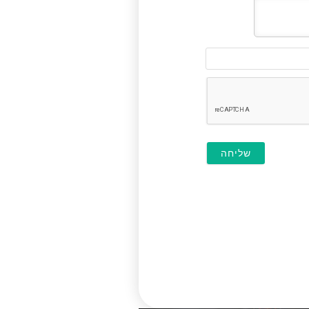
דוא"ל
(לא
חובה)