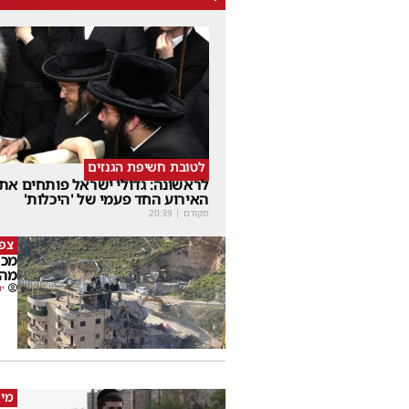
לטובת חשיפת הגנזים
לראשונה: גדולי ישראל פותחים את
האירוע החד פעמי של 'היכלות'
מקודם
|
20:39
צפו
מכה
מהמ
יו
מי 