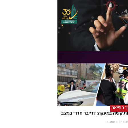
וך החייאה
ת קשה במעקה: דרייבר חרדי במצב
16:3
| 1 תגובות