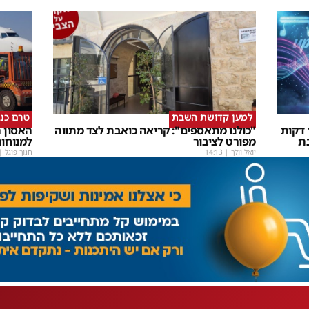
למען קדושת השבת
טרם כנ
שבת Upmix" משולם זושא וTYH ב16 דקות
"כולנו מתאספים": קריאה כואבת לצד מתווה
האסון ה
ת
מפורט לציבור
למנוחו
יואל וולך
|
14:13
חנוך פוגל
|