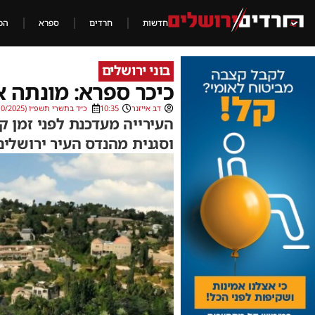
חדשות
חרדים
ספרא
הכ
בוני ירושלים
כיכר ספרא: מונתה א
דב אייזנר
10:35
כ״ד בתשרי תשפ״ו (16/10/2025)
העירייה מעדכנת לפני זמן ק
וסגנית מהנדס העיר ירושלים