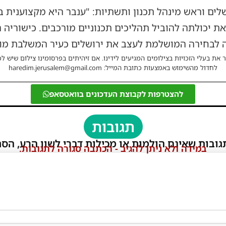
ושלים וראש מינהל תכנון ותשתיות: "ענבר היא מקצוענית 
יכולתה להוביל תהליכים תכנוניים מורכבים. כישוריה האד
 לבחירה המושלמת לעצב את ירושלים כעיר המשלבת מור
 את בעלי הזכויות בצילומים המגיעים לידינו. אם זיהיתים בפרסומינו צילום שיש לכ
לחדול מהשימוש באמצעות כתובת המייל: haredim.jerusalem@gmail.com
להצטרפות לקבוצת העדכונים בוואטסאפ
תגובות
גובות שאינם הולמות או מכילות דברי לשון הרע, הסת
במידה ולא ניתן להגיב - הכתבה סגורה לתגובות.