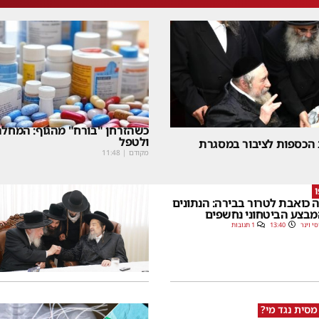
כשהזרחן "בורח" מהגוף: המחלה
ולטפל
 הכספות לציבור במסגרת
מקודם
|
11:48
 כואבת לטרור בבירה: הנתונים
בצע הביטחוני נחשפים
סי וינר
13:40
1 תגובות
מסית נגד מי?