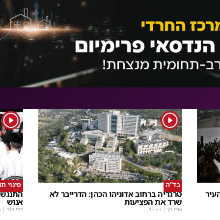
1
1
בד"ה
פינוי ת
עיר
טרגדיה ברחוב אדוניהו הכהן: הדרייבר לא
התנגשו
שרד את הפציעות
אנוש
אורי כץ
|
17:23
יוסי וינר
|
5