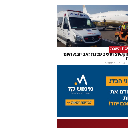
יסת השבת
קשה: תושב פסגת זאב יובא היום
ת
13:49
| 1 תגובות