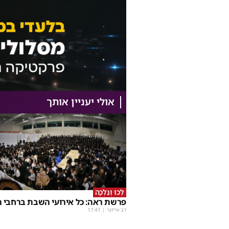
אולי יעניין אותך
לְכוּ וְנֵלְכָה
פרשת ראה: כל אירועי השבת ברחבי ה
דב אייזנר
|
17:41