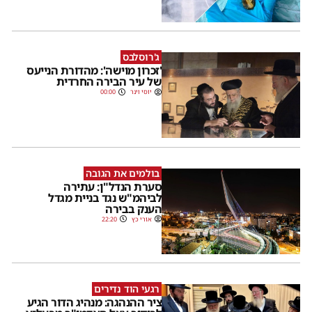
ג'רוסלבס
'זכרון מוישה': מהדורת הנייעס
של עיר הבירה החרדית
יוסי וינר
00:00
בולמים את הגובה
סערת הנדל"ן: עתירה
לביהמ"ש נגד בניית מגדל
הענק בבירה
אורי כץ
22:20
רגעי הוד נדירים
ציר ההנהגה: מנהיג הדור הגיע