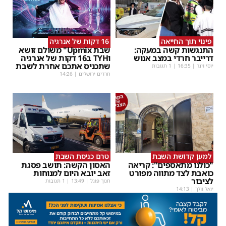
פינוי תוך החייאה
16 דקות של אנרגיה
התנגשות קשה במעקה:
שבת Upmix" משולם זושא
דרייבר חרדי במצב אנוש
וTYH ב16 דקות של אנרגיה
שתכניס אתכם אחרת לשבת
יוסי וינר
|
16:35
| 1 תגובות
חרדים ירושלים
|
14:26
למען קדושת השבת
טרם כניסת השבת
"כולנו מתאספים": קריאה
האסון הקשה: תושב פסגת
כואבת לצד מתווה מפורט
זאב יובא היום למנוחות
לציבור
חנוך פוגל
|
13:49
| 1 תגובות
יואל וולך
|
14:13