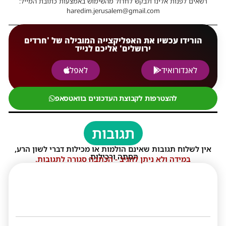
רשאים לפנות אלינו ולבקש לחדול מהשימוש באמצעות כתובת המייל:
haredim.jerusalem@gmail.com
הורידו עכשיו את האפליקצייה המובילה של 'חרדים
ירושלים' אליכם לנייד
לאנדורואיד
לאפל
להצטרפות לקבוצת העדכונים בוואטסאפ
תגובות
אין לשלוח תגובות שאינם הולמות או מכילות דברי לשון הרע,
הסתה ורכילות.
במידה ולא ניתן להגיב - הכתבה סגורה לתגובות.