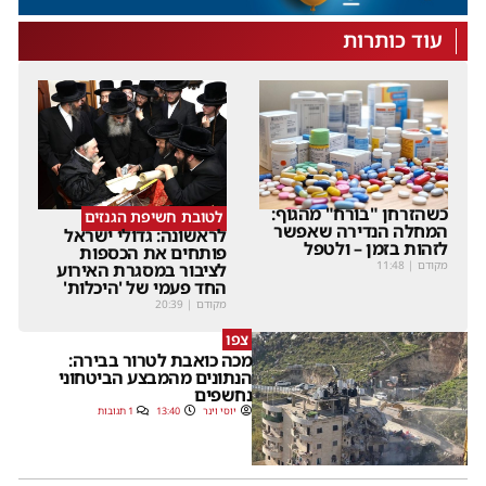
עוד כותרות
כשהזרחן "בורח" מהגוף:
לטובת חשיפת הגנזים
המחלה הנדירה שאפשר
לראשונה: גדולי ישראל
לזהות בזמן – ולטפל
פותחים את הכספות
מקודם
|
11:48
לציבור במסגרת האירוע
החד פעמי של 'היכלות'
מקודם
|
20:39
צפו
מכה כואבת לטרור בבירה:
הנתונים מהמבצע הביטחוני
נחשפים
יוסי וינר
13:40
1 תגובות