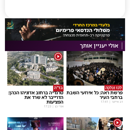
אולי יעניין אותך
1
לְכוּ וְנֵלְכָה
בד"ה
פרשת ראה: כל אירועי השבת
טרגדיה ברחוב אדוניהו הכהן:
ברחבי העיר
הדרייבר לא שרד את
הפציעות
דב אייזנר
|
17:41
אורי כץ
|
17:23
1