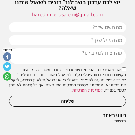
יש לכם עדכון בשבילנו? רוצים לשאול אותנו
שאלה?
haredim.jerusalem@gmail.com
או שילחו אלינו פנייה ונחזור אליכם בהקדם
שיתוף
אני מאשר/ת כי הפרטים שמסרתי יישמרו במאגר של "קבוצת
תקשורת חרדים מוניציפלי בע"מ" (מפעילת אתר "חרדים ירושלים")
לצורך טיפול ומענה לפנייתי. ידוע לי כי אני רשאי/ת לעיין במידע, לבקש
את תיקונו או מחיקתו. מסירת הפרטים היא רשות, אך בלעדיהם לא ניתן
לטפל בפנייה.
למדיניות הפרטיות
.
שליחה
ניווט באתר
חדשות