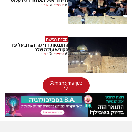
לביקור אצל האדמו"ר מבעלזא
חנוך פוגל
19:56
פסגה רגישה
התכנסות חריגה: הקרב על עיר
הקודש עולה שלב
דב אייזנר
19:17
טען עוד כתבות