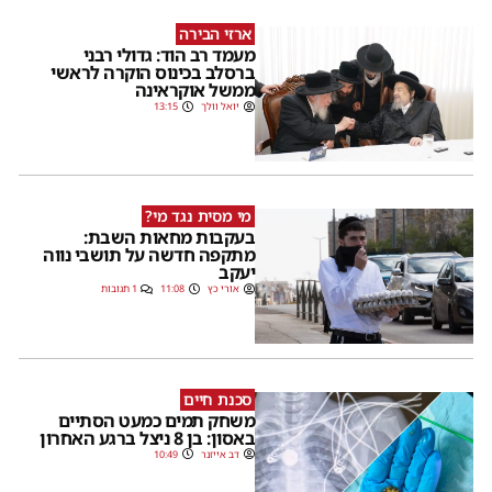
ארזי הבירה
מעמד רב הוד: גדולי רבני
ברסלב בכינוס הוקרה לראשי
ממשל אוקראינה
יואל וולך
13:15
מי מסית נגד מי?
בעקבות מחאות השבת:
מתקפה חדשה על תושבי נווה
יעקב
אורי כץ
11:08
1 תגובות
סכנת חיים
משחק תמים כמעט הסתיים
באסון: בן 8 ניצל ברגע האחרון
דב אייזנר
10:49