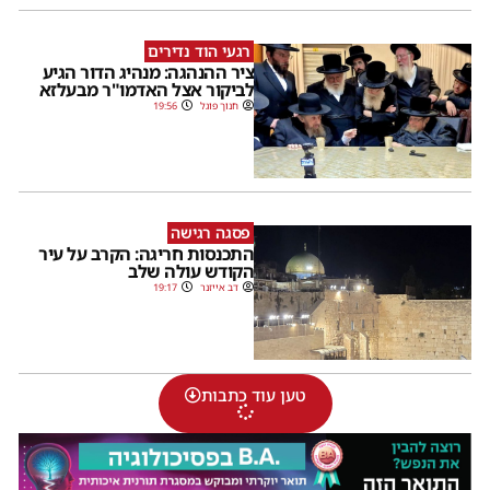
רגעי הוד נדירים
ציר ההנהגה: מנהיג הדור הגיע
לביקור אצל האדמו"ר מבעלזא
חנוך פוגל
19:56
פסגה רגישה
התכנסות חריגה: הקרב על עיר
הקודש עולה שלב
דב אייזנר
19:17
טען עוד כתבות