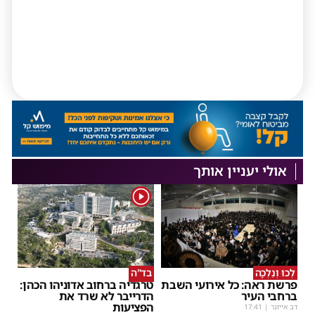
אולי יעניין אותך
1
לְכוּ וְנֵלְכָה
בד"ה
פרשת ראה: כל אירועי השבת
טרגדיה ברחוב אדוניהו הכהן:
ברחבי העיר
הדרייבר לא שרד את
הפציעות
דב אייזנר
|
17:41