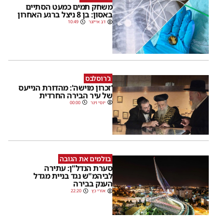
משחק תמים כמעט הסתיים
באסון: בן 8 ניצל ברגע האחרון
דב אייזנר
10:49
ג'רוסלבס
'זכרון מוישה': מהדורת הנייעס
של עיר הבירה החרדית
יוסי וינר
00:00
בולמים את הגובה
סערת הנדל"ן: עתירה
לביהמ"ש נגד בניית מגדל
הענק בבירה
אורי כץ
22:20