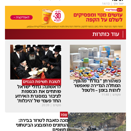
יואל וולך
|
14:13
עוד כותרות
כשהזרחן "בורח" מהגוף:
לטובת חשיפת הגנזים
המחלה הנדירה שאפשר
לראשונה: גדולי ישראל
לזהות בזמן – ולטפל
פותחים את הכספות
מקודם
|
11:48
לציבור במסגרת האירוע
החד פעמי של 'היכלות'
מקודם
|
20:39
צפו
מכה כואבת לטרור בבירה:
הנתונים מהמבצע הביטחוני
נחשפים