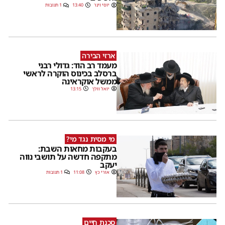
יוסי וינר
13:40
1 תגובות
ארזי הבירה
מעמד רב הוד: גדולי רבני
ברסלב בכינוס הוקרה לראשי
ממשל אוקראינה
יואל וולך
13:15
מי מסית נגד מי?
בעקבות מחאות השבת:
מתקפה חדשה על תושבי נווה
יעקב
אורי כץ
11:08
1 תגובות
סכנת חיים