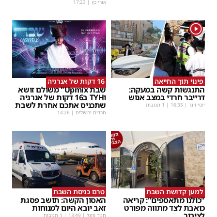
אורי כץ
|
17:23
1
פינוי תוך החייאה
16 דקות של אנרגיה
התנגשות קשה במעקה:
שבת Upmix" משולם זושא
דרייבר חרדי במצב אנוש
וTYH ב16 דקות של אנרגיה
שתכניס אתכם אחרת לשבת
יוסי וינר
|
16:35
| 1 תגובות
חרדים ירושלים
|
14:26
למען קדושת השבת
טרם כניסת השבת
"כולנו מתאספים": קריאה
האסון הקשה: תושב פסגת
כואבת לצד מתווה מפורט
זאב יובא היום למנוחות
לציבור
חנוך פוגל
|
13:49
| 1 תגובות