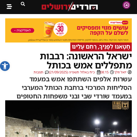
חָטָאנוּ לְפָנֶיךָ, רַחֵם עָלֵינוּ
ישראל הראשונה: רבבות
פתח סרג
מתפללים אמש בכותל
יואל וולך
08:15
כ״ח באלול תשפ״ה (21/09/2025)
תגובות
עשרות אלפים השתתפו אמש במעמד
הסליחות המרכזי ברחבת הכותל המערבי
במעמד שורדי שבי ובני משפחות החטופים