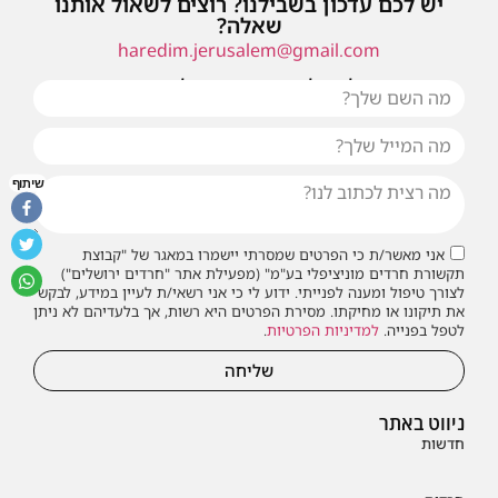
יש לכם עדכון בשבילנו? רוצים לשאול אותנו
שאלה?
haredim.jerusalem@gmail.com
או שילחו אלינו פנייה ונחזור אליכם בהקדם
שיתוף
אני מאשר/ת כי הפרטים שמסרתי יישמרו במאגר של "קבוצת
תקשורת חרדים מוניציפלי בע"מ" (מפעילת אתר "חרדים ירושלים")
לצורך טיפול ומענה לפנייתי. ידוע לי כי אני רשאי/ת לעיין במידע, לבקש
את תיקונו או מחיקתו. מסירת הפרטים היא רשות, אך בלעדיהם לא ניתן
לטפל בפנייה.
למדיניות הפרטיות
.
שליחה
ניווט באתר
חדשות