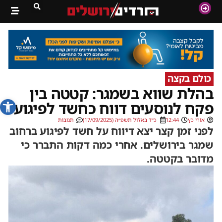
כולם בקצה
בהלת שווא בשמגר: קטטה בין
פתח סרג
פקח לנוסעים דווח כחשד לפיגוע
אורי כץ
12:44
כ״ד באלול תשפ״ה (17/09/2025)
תגובות
לפני זמן קצר יצא דיווח על חשד לפיגוע ברחוב
שמגר בירושלים. אחרי כמה דקות התברר כי
מדובר בקטטה.