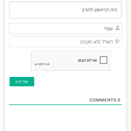
שם*
דוא"ל
(לא
חובה
COMMENTS
0