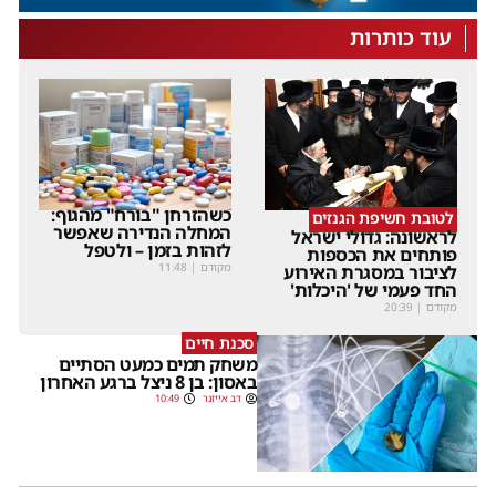
עוד כותרות
כשהזרחן "בורח" מהגוף:
לטובת חשיפת הגנזים
המחלה הנדירה שאפשר
לראשונה: גדולי ישראל
לזהות בזמן – ולטפל
פותחים את הכספות
מקודם
|
11:48
לציבור במסגרת האירוע
החד פעמי של 'היכלות'
מקודם
|
20:39
סכנת חיים
משחק תמים כמעט הסתיים
באסון: בן 8 ניצל ברגע האחרון
דב אייזנר
10:49