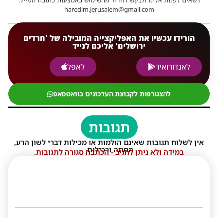
haredim.jerusalem@gmail.com
הורידו עכשיו את האפליקצייה המובילה של 'חרדים
ירושלים' אליכם לנייד
לאנדורואיד
לאפל
להצטרפות לקבוצת העדכונים בוואטסאפ
תגובות
אין לשלוח תגובות שאינם הולמות או מכילות דברי לשון הרע,
הסתה ורכילות.
במידה ולא ניתן להגיב - הכתבה סגורה לתגובות.