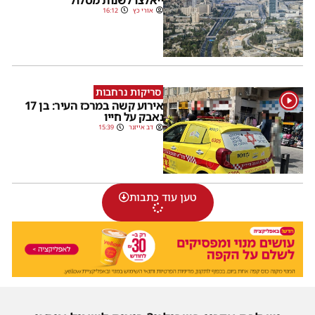
אורי כץ
16:12
סריקות נרחבות
1
אירוע קשה במרכז העיר: בן 17
נאבק על חייו
דב אייזנר
15:39
טען עוד כתבות