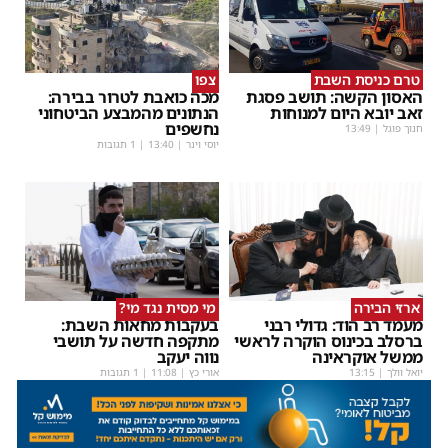
טרם כניסת השבת
צפו
האסון הקשה: תושב פסגת
מכה כואבת לטרור בבירה:
זאב יובא היום למנוחות
הנתונים מהמבצע הביטחוני
נחשפים
חנוך פוגל
|
13:49
יוסי וינר
|
13:40
| 1 תגובות
ארזי הבירה
מי מסית נגד מי?
מעמד רב הוד: גדולי רבני
בעקבות מחאות השבת:
ברסלב בכינוס הוקרה לראשי
מתקפה חדשה על תושבי
ממשל אוקראינה
נווה יעקב
יואל וולך
|
13:15
אורי כץ
|
11:08
| 1 תגובות