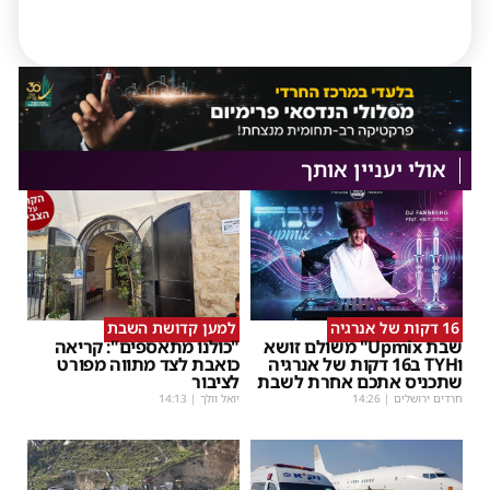
אולי יעניין אותך
16 דקות של אנרגיה
למען קדושת השבת
שבת Upmix" משולם זושא
"כולנו מתאספים": קריאה
וTYH ב16 דקות של אנרגיה
כואבת לצד מתווה מפורט
שתכניס אתכם אחרת לשבת
לציבור
חרדים ירושלים
|
14:26
יואל וולך
|
14:13