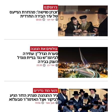
ג'רוסלבס
'זכרון מוישה': מהדורת הנייעס
של עיר הבירה החרדית
יוסי וינר
00:00
בולמים את הגובה
סערת הנדל"ן: עתירה
לביהמ"ש נגד בניית מגדל
הענק בבירה
אורי כץ
22:20
רגעי הוד נדירים
ציר ההנהגה: מנהיג הדור הגיע
לביקור אצל האדמו"ר מבעלזא
חנוך פוגל
19:56