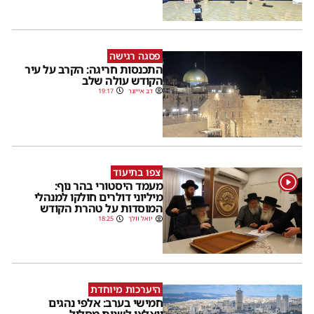
פסגה רגישה
התכנסות חריגה: הקרב על עיר
הקודש עולה שלב
דב אייזנר
19:17
צפו בתיעוד
1
מעמד היסטורי בהר נוף:
מיליוני דולרים חולקו למנהלי
המוסדות על טהרת הקודש
יואל וולך
18:25
היערכות מיוחדת
חמישי בערב: אלפי נהגים
ייאלצו לשנות מסלול