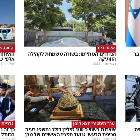
אֵי-זֶה בַּיִת
התעקש, 
בר
הנדודים הסתיימו: בשורה משמחת לקהילה
האיחורי
הוותיקה
אלפי ש
דב אייזנר
|
18:55
יואל וולך
|
ערך היסטורי יוצא דופן
גלריית 
ם:
אוצרות בשווי כ-100 מיליון דולר נחשפו בעיר:
כך זה 
מכיפת הבעש"ט ועד חפציו האישיים של מרן
הכותל
דב אייזנר
|
16:17
דב אייזנר
|