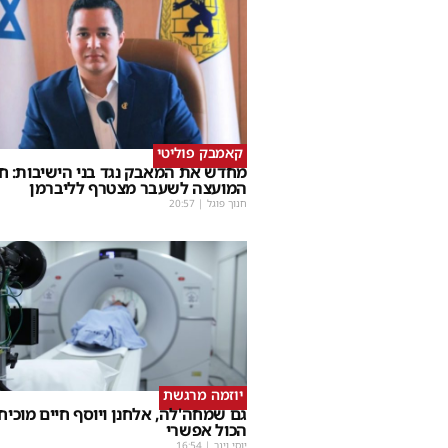
קאמבק פוליטי
מחדש את המאבק נגד בני הישיבות: ח
המועצה לשעבר מצטרף לליברמן
חנוך פוגל
|
20:57
יוזמה מרגשת
גם שמחה'לה, אלחנן ויוסף חיים מוכיחי
הכול אפשרי
יוסי וינר
|
16:54