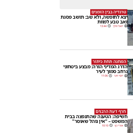
טרגדיה בבין הזמנים
יצא לחופשה, ולא שב: תושב פסגת
זאב טבע למוות
יואל וולך
13:44
המחנה תחת כיתור
הדרג המדיני הורה: מבצע ביטחוני
נרחב סמוך לעיר
יוסי וינר
11:06
חרף דעת הרבנים
חשיפה: הטענה שהתנפצה בבית
המשפט – "אין נוהל שאוסר"
אורי כץ
10:10