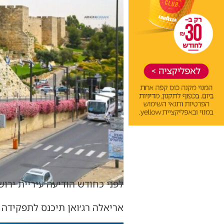
לפני כחודש הודיעה עיריית ירו
אריאלה רג׳ואן תיכנס לתפקידה ב 18.9 בחמישי הקרוב ותחל לכהן במנכלי״ת עיריית ירו