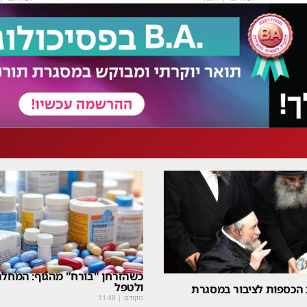
כשהזרחן "בורח" מהגוף: המחלה
ולטפל
 הכספות לציבור במסגרת
מקודם
|
11:48