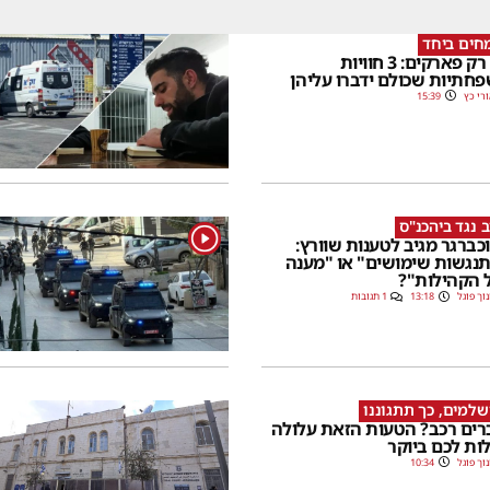
חים ביחד
לא רק פארקים: 3 חוויות
חתיות שכולם ידברו עליהן
רי כץ
15:39
 נגד ביהכנ"ס
1
כברגר מגיב לטענות שוורץ:
נגשות שימושים" או "מענה
 הקהילות"?
וך פוגל
13:18
1 תגובות
שלמים, כך תתגוננו
רים רכב? הטעות הזאת עלולה
ות לכם ביוקר
וך פוגל
10:34