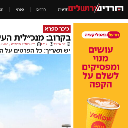
חדשות
חרדים
ספרא
הכ
כיכר ספרא
בקרוב: מנכ״לית העי
דב אייזנר
12:38
כ״א באלול תשפ״ה (14/09/2025)
יש תאריך: כל הפרטים על ה