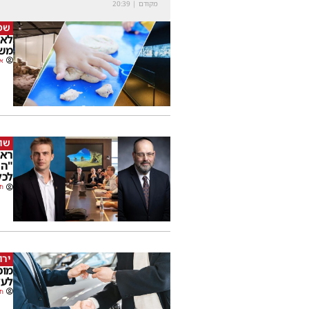
מקודם
|
20:39
שמ
משפ
או
שוב
ראו
"הת
לכל
חנ
ירו
מוכ
לעל
חנ