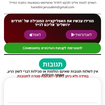
רשאים לפנות אלינו ולבקש לחדול מהשימוש באמצעות כתובת המייל:
haredim.jerusalem@gmail.com
הורידו עכשיו את האפליקצייה המובילה של 'חרדים
ירושלים' אליכם לנייד
לאנדורואיד
לאפל
להצטרפות לקבוצת העדכונים בוואטסאפ
תגובות
אין לשלוח תגובות שאינם הולמות או מכילות דברי לשון הרע,
הסתה ורכילות.
במידה ולא ניתן להגיב - הכתבה סגורה לתגובות.