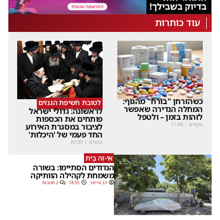
עוד כותרות
כשהזרחן "בורח" מהגוף:
לטובת חשיפת הגנזים
המחלה הנדירה שאפשר
לראשונה: גדולי ישראל
לזהות בזמן – ולטפל
פותחים את הכספות
מקודם
|
11:48
לציבור במסגרת האירוע
החד פעמי של 'היכלות'
מקודם
|
20:39
אֵי-זֶה בַּיִת
הנדודים הסתיימו: בשורה
משמחת לקהילה הוותיקה
דב אייזנר
18:55
2 תגובות