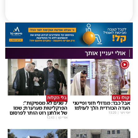
אולי יעניין אותך
1
קולו נדם
בלי הקלות
אבל כבד: מגדולי חזני ופייטני
7 שנים לא מספיקות":
העדה הכורדית הלך לעולמו
הפרקליטות מערערת; שמו
של אלחנן רוט הותר לפרסום
יוסי וינר
|
13:20
אורי כץ
|
12:43