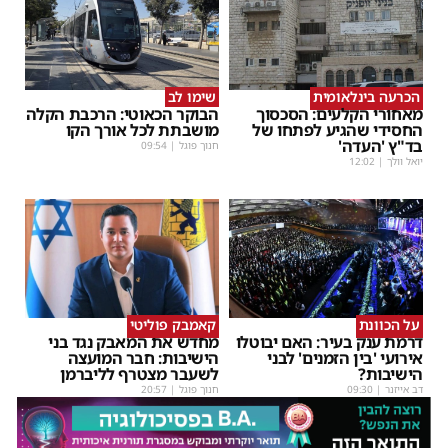
הכרעה בינלאומית
שימו לב
מאחורי הקלעים: הסכסוך
הבוקר הכאוטי: הרכבת הקלה
החסידי שהגיע לפתחו של
מושבתת לכל אורך הקו
בד"ץ 'העדה'
חנוך פוגל
|
09:54
יואל וולך
|
12:02
על הכוונת
קאמבק פוליטי
דרמת ענק בעיר: האם יבוטלו
מחדש את המאבק נגד בני
אירועי 'בין הזמנים' לבני
הישיבות: חבר המועצה
הישיבות?
לשעבר מצטרף לליברמן
דב אייזנר
|
09:30
חנוך פוגל
|
20:57