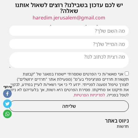
יש לכם עדכון בשבילנו? רוצים לשאול אותנו
שאלה?
haredim.jerusalem@gmail.com
או שילחו אלינו פנייה ונחזור אליכם בהקדם
אני מאשר/ת כי הפרטים שמסרתי יישמרו במאגר של "קבוצת
תקשורת חרדים מוניציפלי בע"מ" (מפעילת אתר "חרדים ירושלים")
לצורך טיפול ומענה לפנייתי. ידוע לי כי אני רשאי/ת לעיין במידע, לבקש
שיתוף
את תיקונו או מחיקתו. מסירת הפרטים היא רשות, אך בלעדיהם לא ניתן
לטפל בפנייה.
למדיניות הפרטיות
.
שליחה
ניווט באתר
חדשות