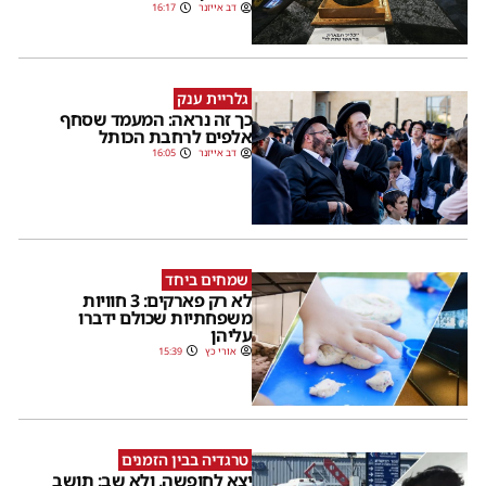
דב אייזנר
16:17
גלריית ענק
כך זה נראה: המעמד שסחף
אלפים לרחבת הכותל
דב אייזנר
16:05
שמחים ביחד
לא רק פארקים: 3 חוויות
משפחתיות שכולם ידברו
עליהן
אורי כץ
15:39
טרגדיה בבין הזמנים
יצא לחופשה, ולא שב: תושב