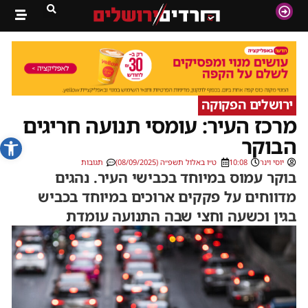
ירושלים הפקוקה
מרכז העיר: עומסי תנועה חריגים
פתח סרג
הבוקר
יוסי וינר
10:08
ט״ו באלול תשפ״ה (08/09/2025)
תגובות
בוקר עמוס במיוחד בכבישי העיר. נהגים
מדווחים על פקקים ארוכים במיוחד בכביש
בגין וכשעה וחצי שבה התנועה עומדת