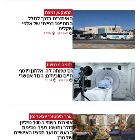
התעקש, וניצח
האיחורים בדרך לכולל
הסתיימו בפיצוי של אלפי
שקלים
יואל וולך
17:06
יוזמה מרגשת
גם שמחה'לה, אלחנן ויוסף
חיים מוכיחים: הכול אפשרי
יוסי וינר
16:54
ערך היסטורי יוצא דופן
אוצרות בשווי כ-100 מיליון
דולר נחשפו בעיר: מכיפת
הבעש"ט ועד חפציו האישיים
של מרן