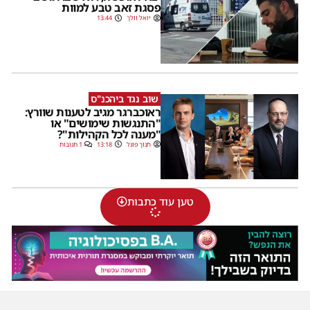
פסגת זאב טבע למוות
יואל וולך
13:44
שוב נגד ביהכנ"ס
ראוכברגר מגיב לטענות שוורץ:
"התנגשות שימושים" או
"מענה לכל הקהילות"?
חנוך פוגל
13:18
1 תגובות
טען עוד כתבות