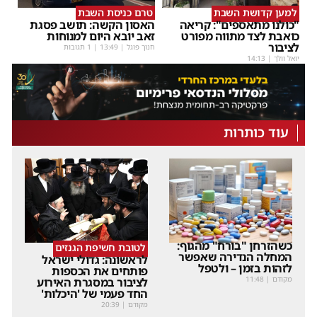
למען קדושת השבת
טרם כניסת השבת
"כולנו מתאספים": קריאה
האסון הקשה: תושב פסגת
כואבת לצד מתווה מפורט
זאב יובא היום למנוחות
לציבור
חנוך פוגל
|
13:49
| 1 תגובות
יואל וולך
|
14:13
עוד כותרות
כשהזרחן "בורח" מהגוף:
לטובת חשיפת הגנזים
המחלה הנדירה שאפשר
לראשונה: גדולי ישראל
לזהות בזמן – ולטפל
פותחים את הכספות
מקודם
|
11:48
לציבור במסגרת האירוע
החד פעמי של 'היכלות'
מקודם
|
20:39