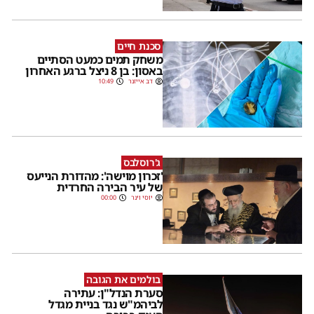
סכנת חיים
משחק תמים כמעט הסתיים
באסון: בן 8 ניצל ברגע האחרון
דב אייזנר
10:49
ג'רוסלבס
'זכרון מוישה': מהדורת הנייעס
של עיר הבירה החרדית
יוסי וינר
00:00
בולמים את הגובה
סערת הנדל"ן: עתירה
לביהמ"ש נגד בניית מגדל