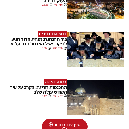
הענק בבירה
אורי כץ
22:20
רגעי הוד נדירים
ציר ההנהגה: מנהיג הדור הגיע
לביקור אצל האדמו"ר מבעלזא
חנוך פוגל
19:56
פסגה רגישה
התכנסות חריגה: הקרב על עיר
הקודש עולה שלב
דב אייזנר
19:17
טען עוד כתבות