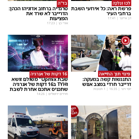
לְכוּ וְנֵלְכָה
בד"ה
פרשת ראה: כל אירועי השבת
טרגדיה ברחוב אדוניהו הכהן:
ברחבי העיר
הדרייבר לא שרד את
הפציעות
דב אייזנר
|
17:41
אורי כץ
|
17:23
1
פינוי תוך החייאה
16 דקות של אנרגיה
התנגשות קשה במעקה:
שבת Upmix" משולם זושא
דרייבר חרדי במצב אנוש
וTYH ב16 דקות של אנרגיה
שתכניס אתכם אחרת לשבת
יוסי וינר
|
16:35
| 1 תגובות
חרדים ירושלים
|
14:26