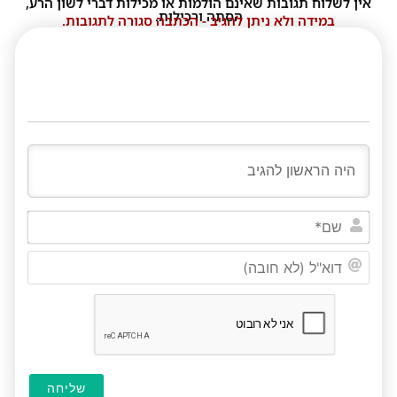
אין לשלוח תגובות שאינם הולמות או מכילות דברי לשון הרע,
הסתה ורכילות.
במידה ולא ניתן להגיב - הכתבה סגורה לתגובות.
שם*
דוא"ל
(לא
חובה