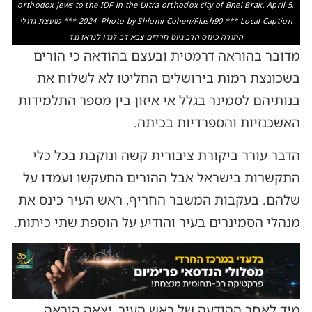
orthodox jews to the IDF in the Ultra orthodox city of Bnei Brak, April 5,
2024. Photo by Shlomi Cohen/Flash90 *** Local Caption *** מועצת גדולי
התורה כינוס הרב גיוס חרדים צבא דב לנדו לנדאו נגד
מדובר בהוראה דרמטית ובעצם בהודאה כי הורים
בשכונצת רמות בירושלים החליטו לא לשלוח את
בנותיהם לסמינר בגלל אי איזון בין מספר התלמידות
האשכנזיות והספרדיות בכיתה.
הדבר עורר ביקורת ציבורית קשה ונוקבת בכל כלי
התקשרות בישראל אבל ההורים התעקשו ועמדו על
שלהם. בעקבות המשבר החריף, ראש העיר כינס את
מנהלי הסמינרים בעיר והודיע על הוספת שתי כיתות.
מיד לאחר ההודעה של ראש העיר, יצאה הוראה