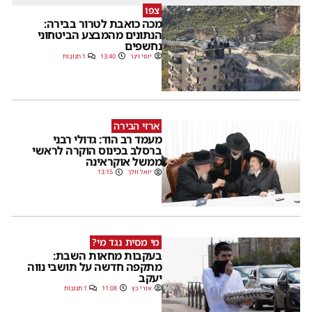
צפו
מכה כואבת לטרור בבירה:
הנתונים מהמבצע הביטחוני
נחשפים
יוסי וינר
13:40
1 תגובות
ארזי הבירה
מעמד רב הוד: גדולי רבני
ברסלב בכינוס הוקרה לראשי
ממשל אוקראינה
יואל וולך
13:15
מי מסית נגד מי?
בעקבות מחאות השבת:
מתקפה חדשה על תושבי נווה
יעקב
אורי כץ
11:08
1 תגובות