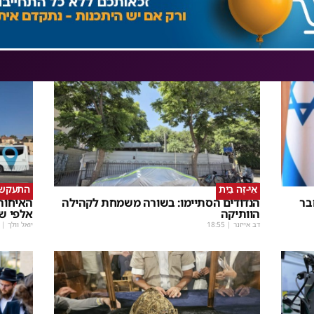
אֵי-זֶה בַּיִת
התעקש, 
בר
הנדודים הסתיימו: בשורה משמחת לקהילה
האיחורי
הוותיקה
אלפי ש
דב אייזנר
|
18:55
יואל וולך
|