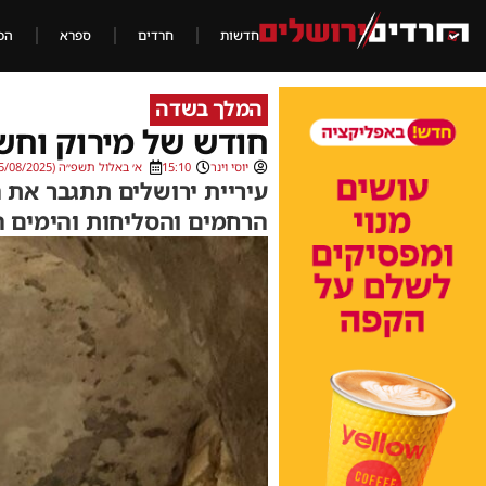
חדשות
חרדים
ספרא
הכ
המלך בשדה
חודש של מירוק וחש
יוסי וינר
15:10
א׳ באלול תשפ״ה (25/08/2025)
עיריית ירושלים תתגבר את 
הרחמים והסליחות והימים ה