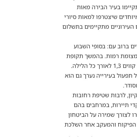
זרים. החל מ-25.8 (א' אלול) ועד 1.10 (ט' תשרי) יתקיימו בעיר הבירה מאות
מיוחדים שיצטרפו למאות סיורי
ם העירוניים מתקיימים בתשלום
ם ברוב עם: בסופי השבוע
ו 111 שייצא מחניון מלחה (דרך תחנה מרכזית) וקו 333 שייצא מצומת רמות. בהמשך תקופת
הסליחות, הקווים 111, 333 יפעלו כל לילה. החל מ- 13.9 ועד 13.10 (הושענא רבה) יפעלו קווים 1,3 לאורך כל הלילה.
 תפעול בעירייה נערך גם הוא
סודר.
יון, לרבות שטיפת רחובות
קדי תיירות, במרחבים בהם
רו לצורך שמירה על הביטחון
בר הפיקוח והמעקב אחר השלכת