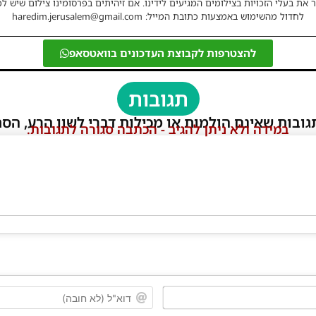
 את בעלי הזכויות בצילומים המגיעים לידינו. אם זיהיתים בפרסומינו צילום שיש לכ
לחדול מהשימוש באמצעות כתובת המייל: haredim.jerusalem@gmail.com
להצטרפות לקבוצת העדכונים בוואטסאפ
תגובות
גובות שאינם הולמות או מכילות דברי לשון הרע, הסת
במידה ולא ניתן להגיב - הכתבה סגורה לתגובות.
שם*