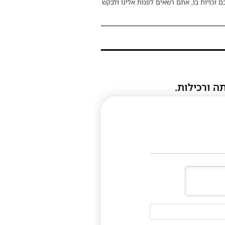
ם זכויות בו, אתם רשאים לפנות אלינו ולבקש
ה ורכילות.
דוא"ל
(לא