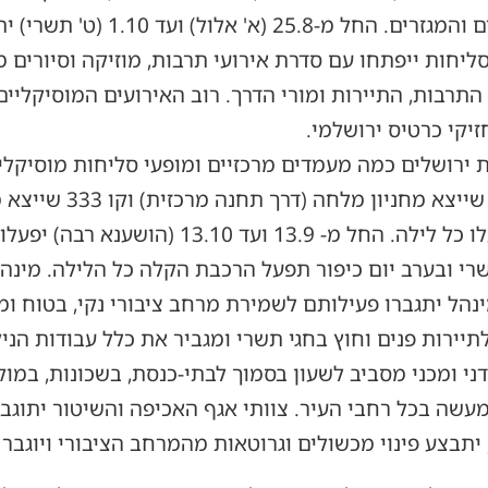
הרחב מגוון אירועים לכל הגילאים והמג
הסליחות ייפתחו עם סדרת אירועי תרבות, מוזיקה וסיורים 
התרבות, התיירות ומורי הדרך. רוב האירועים המוסיקליי
יקי כרטיס ירושלמי.
ירושלים כמה מעמדים מרכזיים ומופעי סליחות מוסיקליי
יפעלו בשעות הלילה גם ק
שרי ובערב יום כיפור תפעל הרכבת הקלה כל הלילה. מינהל
ינהל יתגברו פעילותם לשמירת מרחב ציבורי נקי, בטוח ומ
יירות פנים וחוץ בחגי תשרי ומגביר את כלל עבודות הניק
דני ומכני מסביב לשעון בסמוך לבתי-כנסת, בשכונות, במו
למעשה בכל רחבי העיר. צוותי אגף האכיפה והשיטור יתוגב
 יתבצע פינוי מכשולים וגרוטאות מהמרחב הציבורי ויוג