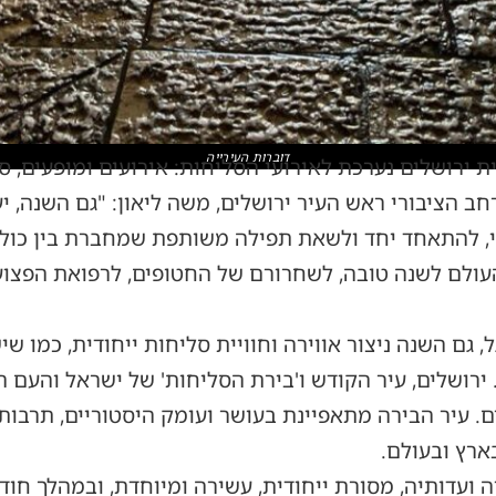
דוברות העירייה
 ירושלים נערכת לאירועי הסליחות: אירועים ומופעים, סי
ב הציבורי ראש העיר ירושלים, משה ליאון: "גם השנה, יע
רי, להתאחד יחד ולשאת תפילה משותפת שמחברת בין כולנ
העולם לשנה טובה, לשחרורם של החטופים, לרפואת הפצוע
 גם השנה ניצור אווירה וחוויית סליחות ייחודית, כמו ש
 ירושלים, עיר הקודש ו'בירת הסליחות' של ישראל והעם ה
 עיר הבירה מתאפיינת בעושר ועומק היסטוריים, תרבותיים
רץ ובעולם.
ניה ועדותיה, מסורת ייחודית, עשירה ומיוחדת, ובמהלך ח