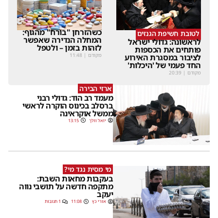
כשהזרחן "בורח" מהגוף:
לטובת חשיפת הגנזים
המחלה הנדירה שאפשר
לראשונה: גדולי ישראל
לזהות בזמן – ולטפל
פותחים את הכספות
מקודם
|
11:48
לציבור במסגרת האירוע
החד פעמי של 'היכלות'
מקודם
|
20:39
ארזי הבירה
מעמד רב הוד: גדולי רבני
ברסלב בכינוס הוקרה לראשי
ממשל אוקראינה
יואל וולך
13:15
מי מסית נגד מי?
בעקבות מחאות השבת:
מתקפה חדשה על תושבי נווה
יעקב
אורי כץ
11:08
1 תגובות