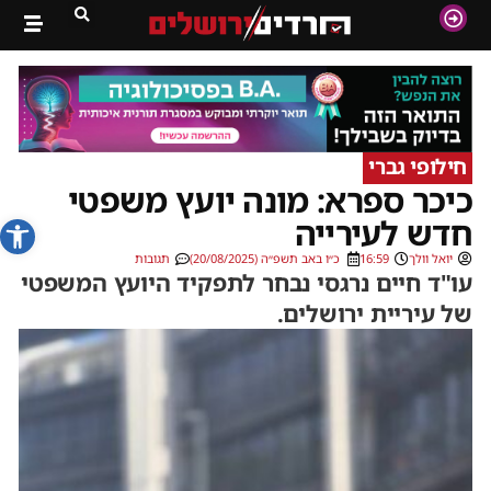
חילופי גברי
כיכר ספרא: מונה יועץ משפטי
פתח סרג
חדש לעירייה
יואל וולך
16:59
כ״ו באב תשפ״ה (20/08/2025)
תגובות
עו"ד חיים נרגסי נבחר לתפקיד היועץ המשפטי
של עיריית ירושלים.