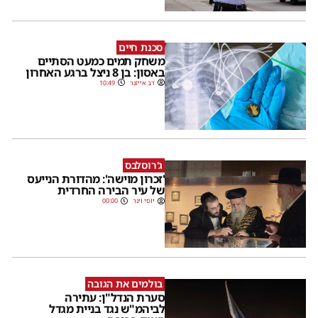
סכנת חיים
משחק תמים כמעט הסתיים
באסון: בן 8 ניצל ברגע האחרון
דב אייזנר
10:49
ג'רוסלבס
'זכרון מוישה': מהדורת הנייעס
של עיר הבירה החרדית
יוסי וינר
00:00
בולמים את הגובה
סערת הנדל"ן: עתירה
לביהמ"ש נגד בניית מגדל