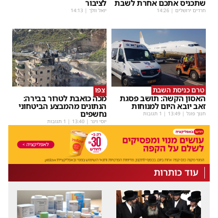
שתכניס אתכם אחרת לשבת
לציבור
חרדים ירושלים
|
14:26
יואל וולך
|
14:13
טרם כניסת השבת
צפו
האסון הקשה: תושב פסגת
מכה כואבת לטרור בבירה:
זאב יובא היום למנוחות
הנתונים מהמבצע הביטחוני
נחשפים
חנוך פוגל
|
13:49
| 1 תגובות
יוסי וינר
|
13:40
| 1 תגובות
עוד כותרות