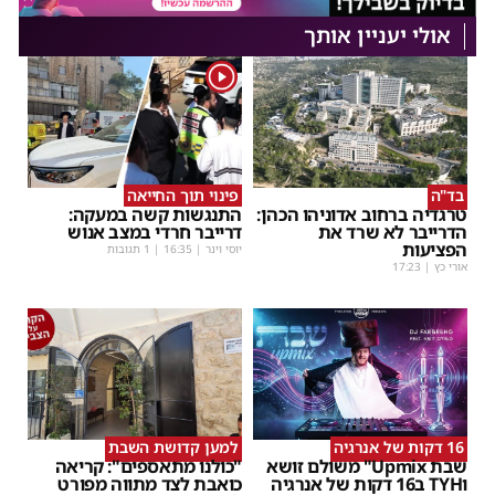
אולי יעניין אותך
1
בד"ה
פינוי תוך החייאה
טרגדיה ברחוב אדוניהו הכהן:
התנגשות קשה במעקה:
הדרייבר לא שרד את
דרייבר חרדי במצב אנוש
הפציעות
יוסי וינר
|
16:35
| 1 תגובות
אורי כץ
|
17:23
16 דקות של אנרגיה
למען קדושת השבת
שבת Upmix" משולם זושא
"כולנו מתאספים": קריאה
וTYH ב16 דקות של אנרגיה
כואבת לצד מתווה מפורט