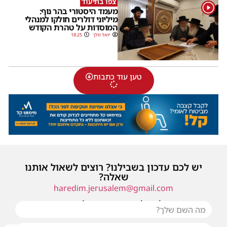
צפו בתיעוד
1
מעמד היסטורי בהר נוף:
מיליוני דולרים חולקו למנהלי
המוסדות על טהרת הקודש
יואל וולך
18:25
טען עוד כתבות
יש לכם עדכון בשבילנו? רוצים לשאול אותנו
שאלה?
haredim.jerusalem@gmail.com
או שילחו אלינו פנייה ונחזור אליכם בהקדם