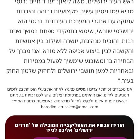
ראש העיר ירושלים, משה ליאון: "עו"ד חיים נרגסי
מביא עמו ניסיון עשיר, מקצועיות גבוהה והיכרות
עמוקה עם אתגרי המערכת העירונית. נרגסי הוא
ירושלמי שורשי, שימש בתפקידי מפתח במשך שנים
רבות, והוכיח מנהיגות, יושרה ושילוב בין אנושיות
והקשבה לבין ביצוע אכיפה ללא מורא. אני מברך על
הבחירה בו ומשוכנע שימשיך לפעול במסירות
ובאחריות למען תושבי ירושלים ולחיזוק שלטון החוק
בעיר."
אנו מכבדים זכויות יוצרים ועושים מאמץ לאתר את בעלי הזכויות בצילומים
המגיעים לידינו. אם זיהיתים בפרסומינו צילום שיש לכם זכויות בו, אתם
רשאים לפנות אלינו ולבקש לחדול מהשימוש באמצעות כתובת המייל:
haredim.jerusalem@gmail.com
הורידו עכשיו את האפליקצייה המובילה של 'חרדים
ירושלים' אליכם לנייד