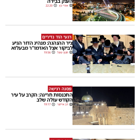
הענק בבירה
אורי כץ
22:20
רגעי הוד נדירים
ציר ההנהגה: מנהיג הדור הגיע
לביקור אצל האדמו"ר מבעלזא
חנוך פוגל
19:56
פסגה רגישה
התכנסות חריגה: הקרב על עיר
הקודש עולה שלב
דב אייזנר
19:17