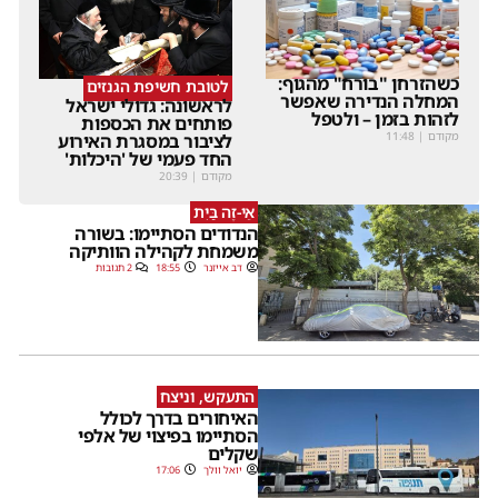
כשהזרחן "בורח" מהגוף:
לטובת חשיפת הגנזים
המחלה הנדירה שאפשר
לראשונה: גדולי ישראל
לזהות בזמן – ולטפל
פותחים את הכספות
מקודם
|
11:48
לציבור במסגרת האירוע
החד פעמי של 'היכלות'
מקודם
|
20:39
אֵי-זֶה בַּיִת
הנדודים הסתיימו: בשורה
משמחת לקהילה הוותיקה
דב אייזנר
18:55
2 תגובות
התעקש, וניצח
האיחורים בדרך לכולל
הסתיימו בפיצוי של אלפי
שקלים
יואל וולך
17:06