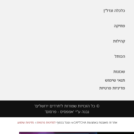
כלכלה ונדל"ן
מוזיקה
קהילות
הכותל
שכונות
תנאי שימוש
מדיניות פרטיות
© כל הזכויות שמורות ל'חרדים ירושלים'
נבנה ע"י 'אמפסיס - פרסום'
אתר זה מאובטח באמצעות reCAPTCHA וגוגל בכפוף
למדיניות פרטיות
ו-
מדיניות שימוש
.