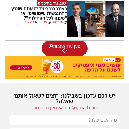
שוב נגד ביהכנ"ס
ראוכברגר מגיב לטענות שוורץ:
"התנגשות שימושים" או
"מענה לכל הקהילות"?
חנוך פוגל
13:18
1 תגובות
טען עוד כתבות
יש לכם עדכון בשבילנו? רוצים לשאול אותנו
שאלה?
haredim.jerusalem@gmail.com
או שילחו אלינו פנייה ונחזור אליכם בהקדם