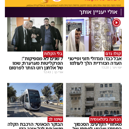
אולי יעניין אותך
1
קולו נדם
בלי הקלות
אבל כבד: מגדולי חזני ופייטני
7 שנים לא מספיקות":
העדה הכורדית הלך לעולמו
הפרקליטות מערערת; שמו
של אלחנן רוט הותר לפרסום
יוסי וינר
|
13:20
אורי כץ
|
12:43
הכרעה בינלאומית
שימו לב
מאחורי הקלעים: הסכסוך
הבוקר הכאוטי: הרכבת הקלה
החסידי שהגיע לפתחו של
מושבתת לכל אורך הקו