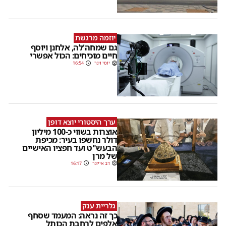
יוזמה מרגשת
גם שמחה'לה, אלחנן ויוסף
חיים מוכיחים: הכול אפשרי
יוסי וינר
16:54
ערך היסטורי יוצא דופן
אוצרות בשווי כ-100 מיליון
דולר נחשפו בעיר: מכיפת
הבעש"ט ועד חפציו האישיים
של מרן
דב אייזנר
16:17
גלריית ענק
כך זה נראה: המעמד שסחף
אלפים לרחבת הכותל