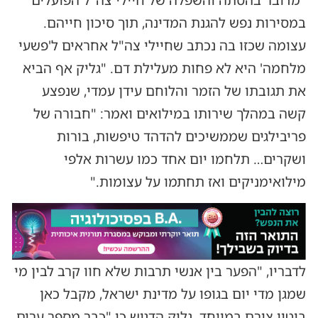
"מדובר בהסתה והשפלה של חיילי צה"ל הפועלים
במסירות נפש להגנת המדינה, תוך סיכון חייהם.
עצומה שכזו בה נכתב שחיילי צה"ל אחראים ל'פשעי
מלחמה' היא לא פחות מעלילת דם. "גליק אף הביא
את תגובתו של הזמר והלוחם עידן עמדי, שנפצע
קשה במהלך שירותו במילואים ואמר: "חבורה של
פריבילגים שממשיכים להדהד טיפשות, בורות
ושקרים… תלחמו יום אחד כמו עשרות אלפי
מילואימניקים ואז תחתמו על עצומות."
לדבריו, "הפער בין אנשי תרבות שלא חוו קרב לבין מי
שמגן מדי יום בגופו על מדינת ישראל, מקבל כאן
ביטוי צורם במיוחד. גליק הדגיש כי "כבר מספר ערים