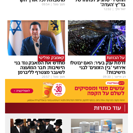
בד"ץ 'העדה'
חנוך פוגל
|
09:54
יואל וולך
|
12:02
על הכוונת
קאמבק פוליטי
דרמת ענק בעיר: האם יבוטלו
מחדש את המאבק נגד בני
אירועי 'בין הזמנים' לבני
הישיבות: חבר המועצה
הישיבות?
לשעבר מצטרף לליברמן
דב אייזנר
|
09:30
חנוך פוגל
|
20:57
עוד כותרות