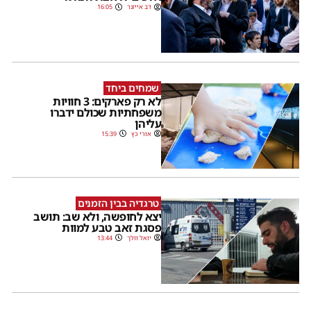
דב אייזנר
16:05
שמחים ביחד
לא רק פארקים: 3 חוויות
משפחתיות שכולם ידברו
עליהן
אורי כץ
15:39
טרגדיה בבין הזמנים
יצא לחופשה, ולא שב: תושב
פסגת זאב טבע למוות
יואל וולך
13:44