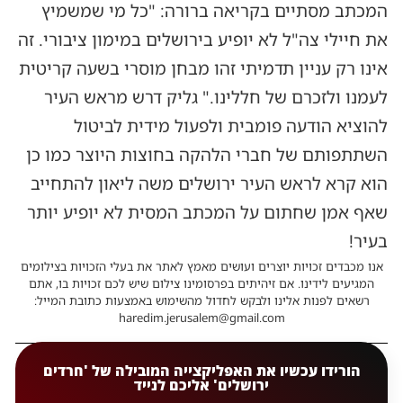
המכתב מסתיים בקריאה ברורה: "כל מי שמשמיץ
את חיילי צה"ל לא יופיע בירושלים במימון ציבורי. זה
אינו רק עניין תדמיתי זהו מבחן מוסרי בשעה קריטית
לעמנו ולזכרם של חללינו." גליק דרש מראש העיר
להוציא הודעה פומבית ולפעול מידית לביטול
השתתפותם של חברי הלהקה בחוצות היוצר כמו כן
הוא קרא לראש העיר ירושלים משה ליאון להתחייב
שאף אמן שחתום על המכתב המסית לא יופיע יותר
בעיר!
אנו מכבדים זכויות יוצרים ועושים מאמץ לאתר את בעלי הזכויות בצילומים
המגיעים לידינו. אם זיהיתים בפרסומינו צילום שיש לכם זכויות בו, אתם
רשאים לפנות אלינו ולבקש לחדול מהשימוש באמצעות כתובת המייל:
haredim.jerusalem@gmail.com
הורידו עכשיו את האפליקצייה המובילה של 'חרדים
ירושלים' אליכם לנייד