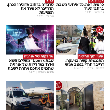
לְכוּ וְנֵלְכָה
בד"ה
פרשת ראה: כל אירועי השבת
טרגדיה ברחוב אדוניהו הכהן:
ברחבי העיר
הדרייבר לא שרד את
הפציעות
דב אייזנר
|
17:41
אורי כץ
|
17:23
1
פינוי תוך החייאה
16 דקות של אנרגיה
התנגשות קשה במעקה:
שבת Upmix" משולם זושא
דרייבר חרדי במצב אנוש
וTYH ב16 דקות של אנרגיה
שתכניס אתכם אחרת לשבת
יוסי וינר
|
16:35
| 1 תגובות
חרדים ירושלים
|
14:26