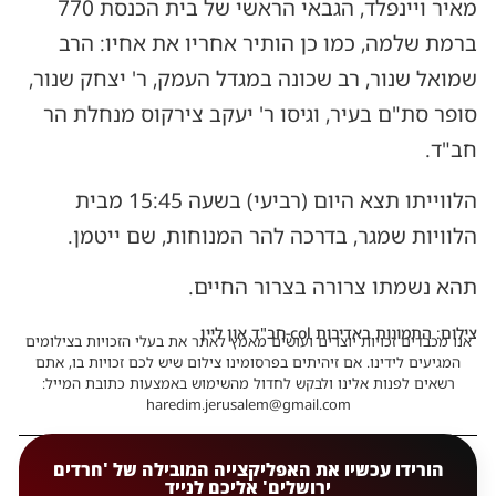
מאיר ויינפלד, הגבאי הראשי של בית הכנסת 770
ברמת שלמה, כמו כן הותיר אחריו את אחיו: הרב
שמואל שנור, רב שכונה במגדל העמק, ר' יצחק שנור,
סופר סת"ם בעיר, וגיסו ר' יעקב צירקוס מנחלת הר
חב"ד.
הלווייתו תצא היום (רביעי) בשעה 15:45 מבית
הלוויות שמגר, בדרכה להר המנוחות, שם ייטמן.
תהא נשמתו צרורה בצרור החיים.
צילום: התמונות באדיבות col-חב"ד און ליין
אנו מכבדים זכויות יוצרים ועושים מאמץ לאתר את בעלי הזכויות בצילומים
המגיעים לידינו. אם זיהיתים בפרסומינו צילום שיש לכם זכויות בו, אתם
רשאים לפנות אלינו ולבקש לחדול מהשימוש באמצעות כתובת המייל:
haredim.jerusalem@gmail.com
הורידו עכשיו את האפליקצייה המובילה של 'חרדים
ירושלים' אליכם לנייד