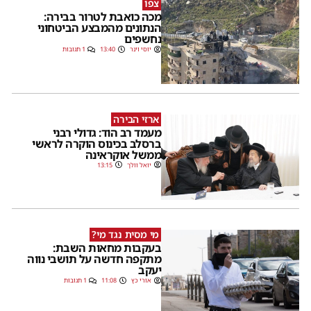
צפו
מכה כואבת לטרור בבירה:
הנתונים מהמבצע הביטחוני
נחשפים
יוסי וינר
13:40
1 תגובות
ארזי הבירה
מעמד רב הוד: גדולי רבני
ברסלב בכינוס הוקרה לראשי
ממשל אוקראינה
יואל וולך
13:15
מי מסית נגד מי?
בעקבות מחאות השבת:
מתקפה חדשה על תושבי נווה
יעקב
אורי כץ
11:08
1 תגובות