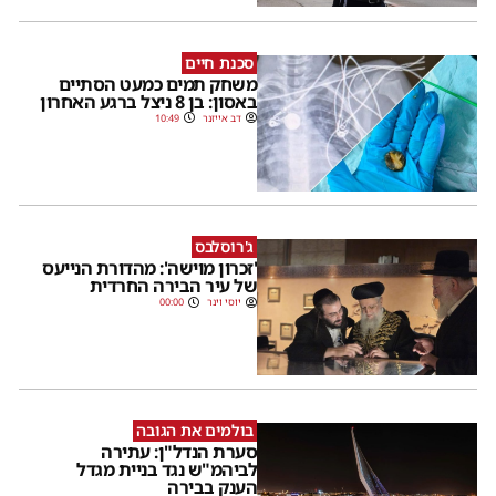
סכנת חיים
משחק תמים כמעט הסתיים
באסון: בן 8 ניצל ברגע האחרון
דב אייזנר
10:49
ג'רוסלבס
'זכרון מוישה': מהדורת הנייעס
של עיר הבירה החרדית
יוסי וינר
00:00
בולמים את הגובה
סערת הנדל"ן: עתירה
לביהמ"ש נגד בניית מגדל
הענק בבירה