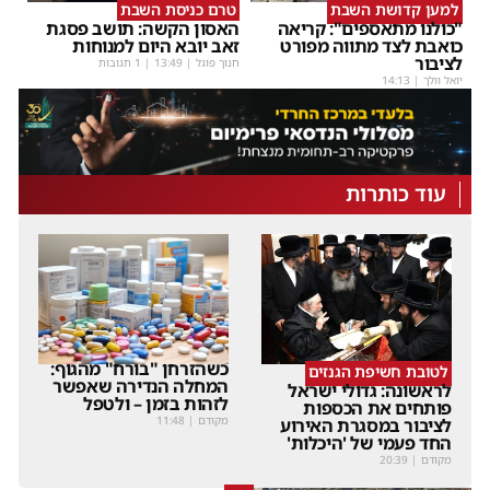
למען קדושת השבת
טרם כניסת השבת
"כולנו מתאספים": קריאה
האסון הקשה: תושב פסגת
כואבת לצד מתווה מפורט
זאב יובא היום למנוחות
לציבור
חנוך פוגל
|
13:49
| 1 תגובות
יואל וולך
|
14:13
עוד כותרות
כשהזרחן "בורח" מהגוף:
לטובת חשיפת הגנזים
המחלה הנדירה שאפשר
לראשונה: גדולי ישראל
לזהות בזמן – ולטפל
פותחים את הכספות
מקודם
|
11:48
לציבור במסגרת האירוע
החד פעמי של 'היכלות'
מקודם
|
20:39