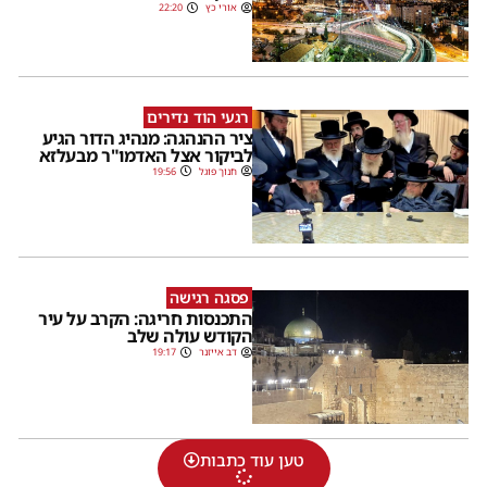
אורי כץ
22:20
רגעי הוד נדירים
ציר ההנהגה: מנהיג הדור הגיע
לביקור אצל האדמו"ר מבעלזא
חנוך פוגל
19:56
פסגה רגישה
התכנסות חריגה: הקרב על עיר
הקודש עולה שלב
דב אייזנר
19:17
טען עוד כתבות