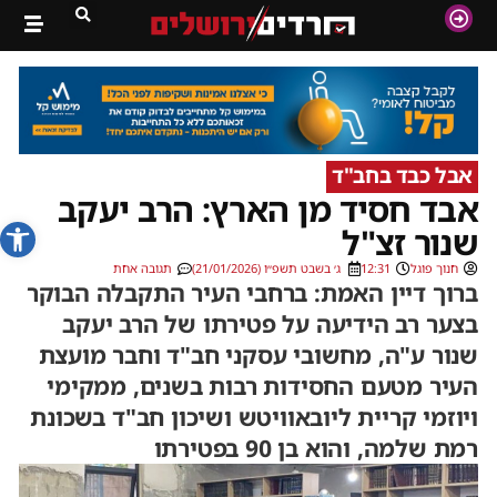
אבל כבד בחב"ד
אבד חסיד מן הארץ: הרב יעקב
פתח סרג
שנור זצ"ל
חנוך פוגל
12:31
ג׳ בשבט תשפ״ו (21/01/2026)
תגובה אחת
ברוך דיין האמת: ברחבי העיר התקבלה הבוקר
בצער רב הידיעה על פטירתו של הרב יעקב
שנור ע"ה, מחשובי עסקני חב"ד וחבר מועצת
העיר מטעם החסידות רבות בשנים, ממקימי
ויוזמי קריית ליובאוויטש ושיכון חב"ד בשכונת
רמת שלמה, והוא בן 90 בפטירתו