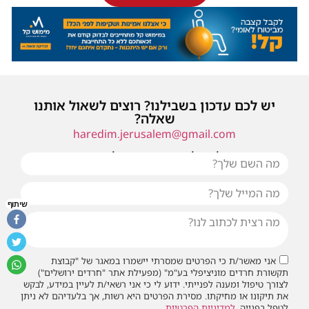
יש לכם עדכון בשבילנו? רוצים לשאול אותנו
שאלה?
haredim.jerusalem@gmail.com
או שילחו אלינו פנייה ונחזור אליכם בהקדם
שיתוף
אני מאשר/ת כי הפרטים שמסרתי יישמרו במאגר של "קבוצת
תקשורת חרדים מוניציפלי בע"מ" (מפעילת אתר "חרדים ירושלים")
לצורך טיפול ומענה לפנייתי. ידוע לי כי אני רשאי/ת לעיין במידע, לבקש
את תיקונו או מחיקתו. מסירת הפרטים היא רשות, אך בלעדיהם לא ניתן
לטפל בפנייה.
למדיניות הפרטיות
.