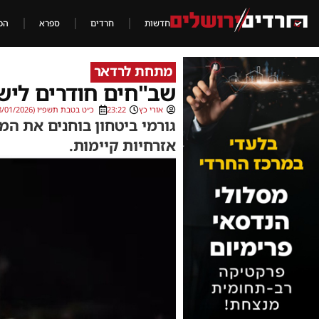
חדשות
חרדים
ספרא
הכ
מתחת לרדאר
שב"חים חודרים ליש
אורי כץ
23:22
כ״ט בטבת תשפ״ו (18/01/2026)
גורמי ביטחון בוחנים את ה
אזרחיות קיימות.