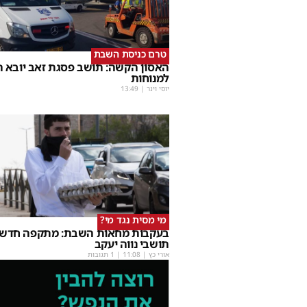
טרם כניסת השבת
האסון הקשה: תושב פסגת זאב יובא ה
למנוחות
יוסי וינר
|
13:49
מי מסית נגד מי?
בעקבות מחאות השבת: מתקפה חדשה
תושבי נווה יעקב
אורי כץ
|
11:08
| 1 תגובות