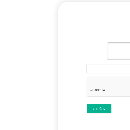
דוא"ל
(לא
חובה)