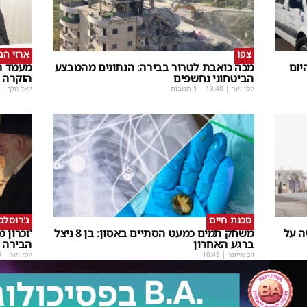
צפו
ארזי הב
יום
מכה כואבת לטרור בבירה: הנתונים מהמבצע
מעמד רב
הביטחוני נחשפים
הוקרה 
יוסי וינר
|
13:40
| 1 תגובות
יואל וולך
|
סכנת חיים
ג'רוסלב
 על
משחק תמים כמעט הסתיים באסון: בן 8 ניצל
'זכרון 
ברגע האחרון
הבירה 
דב אייזנר
|
10:49
יוסי וינר
|
0