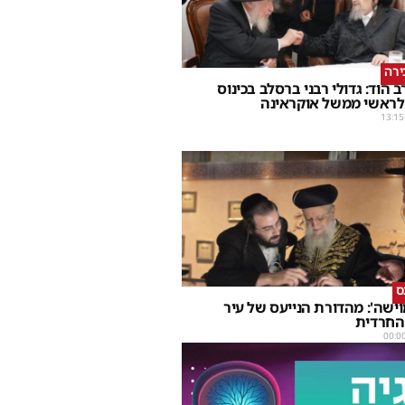
ירה
 הוד: גדולי רבני ברסלב בכינוס
לראשי ממשל אוקראינה
13:15
ס
מוישה': מהדורת הנייעס של עיר
החרדית
00:0