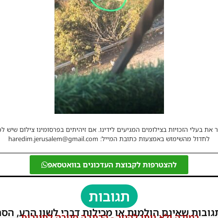
 את בעלי הזכויות בצילומים המגיעים לידינו. אם זיהיתים בפרסומינו צילום שיש לכ
לחדול מהשימוש באמצעות כתובת המייל: haredim.jerusalem@gmail.com
להצטרפות לקבוצת העדכונים בוואטסאפ
תגובות
גובות שאינם הולמות או מכילות דברי לשון הרע, הסת
במידה ולא ניתן להגיב - הכתבה סגורה לתגובות.