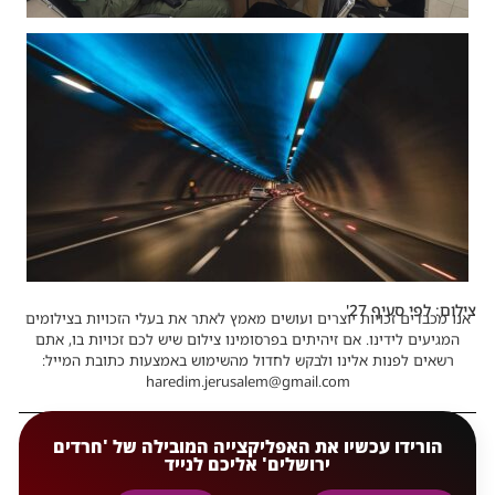
צילום: לפי סעיף 27'
אנו מכבדים זכויות יוצרים ועושים מאמץ לאתר את בעלי הזכויות בצילומים
המגיעים לידינו. אם זיהיתים בפרסומינו צילום שיש לכם זכויות בו, אתם
רשאים לפנות אלינו ולבקש לחדול מהשימוש באמצעות כתובת המייל:
haredim.jerusalem@gmail.com
הורידו עכשיו את האפליקצייה המובילה של 'חרדים
ירושלים' אליכם לנייד