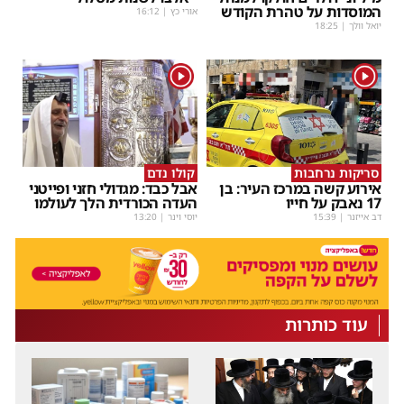
המוסדות על טהרת הקודש
אורי כץ
|
16:12
יואל וולך
|
18:25
1
1
סריקות נרחבות
קולו נדם
אירוע קשה במרכז העיר: בן
אבל כבד: מגדולי חזני ופייטני
17 נאבק על חייו
העדה הכורדית הלך לעולמו
דב אייזנר
|
15:39
יוסי וינר
|
13:20
עוד כותרות