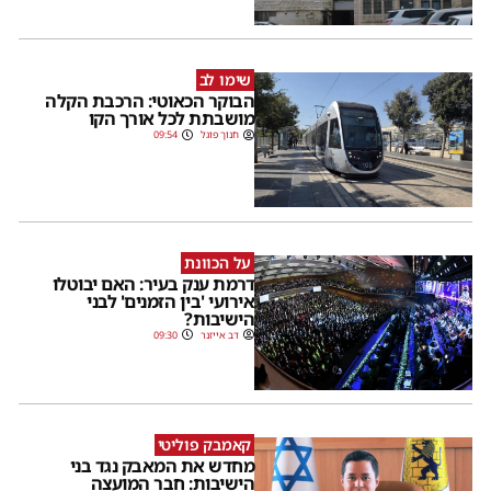
שימו לב
הבוקר הכאוטי: הרכבת הקלה
מושבתת לכל אורך הקו
חנוך פוגל
09:54
על הכוונת
דרמת ענק בעיר: האם יבוטלו
אירועי 'בין הזמנים' לבני
הישיבות?
דב אייזנר
09:30
קאמבק פוליטי
מחדש את המאבק נגד בני
הישיבות: חבר המועצה