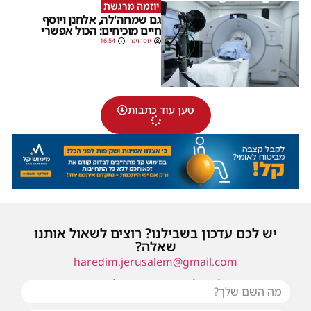
יוזמה מרגשת
גם שמחה'לה, אלחנן ויוסף
חיים מוכיחים: הכול אפשרי
יוסי וינר
16:54
טען עוד כתבות
יש לכם עדכון בשבילנו? רוצים לשאול אותנו
שאלה?
haredim.jerusalem@gmail.com
או שילחו אלינו פנייה ונחזור אליכם בהקדם