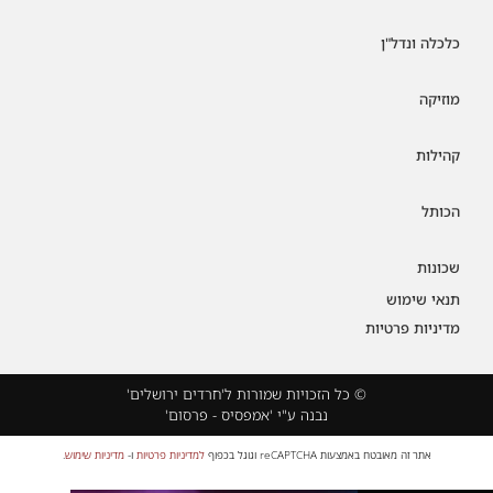
כלכלה ונדל"ן
מוזיקה
קהילות
הכותל
שכונות
תנאי שימוש
מדיניות פרטיות
© כל הזכויות שמורות ל'חרדים ירושלים'
נבנה ע"י 'אמפסיס - פרסום'
אתר זה מאובטח באמצעות reCAPTCHA וגוגל בכפוף
למדיניות פרטיות
ו-
מדיניות שימוש
.