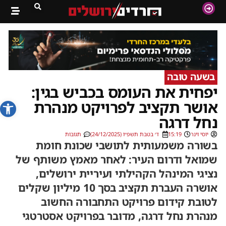
בשעה טובה
יפחית את העומס בכביש בגין:
פתח סרג
אושר תקציב לפרויקט מנהרת
נחל דרגה
יוסי וינר
15:19
ד׳ בטבת תשפ״ו (24/12/2025)
תגובות
בשורה משמעותית לתושבי שכונת חומת
שמואל ודרום העיר: לאחר מאמץ משותף של
נציגי המינהל הקהילתי ועיריית ירושלים,
אושרה העברת תקציב בסך 10 מיליון שקלים
לטובת קידום פרויקט התחבורה החשוב
מנהרת נחל דרגה, מדובר בפרויקט אסטרטגי