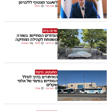
לשעבר מצטרף לליברמן
חנוך פוגל
20:57
אֵי-זֶה בַּיִת
הנדודים הסתיימו: בשורה
משמחת לקהילה הוותיקה
דב אייזנר
18:55
2 תגובות
התעקש, וניצח
האיחורים בדרך לכולל
הסתיימו בפיצוי של אלפי
שקלים
יואל וולך
17:06