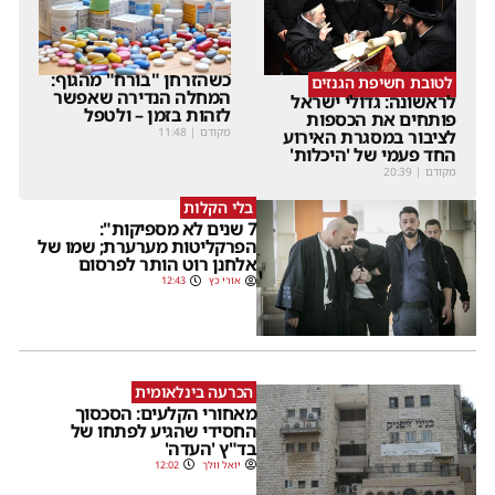
כשהזרחן "בורח" מהגוף:
לטובת חשיפת הגנזים
המחלה הנדירה שאפשר
לראשונה: גדולי ישראל
לזהות בזמן – ולטפל
פותחים את הכספות
מקודם
|
11:48
לציבור במסגרת האירוע
החד פעמי של 'היכלות'
מקודם
|
20:39
בלי הקלות
7 שנים לא מספיקות":
הפרקליטות מערערת; שמו של
אלחנן רוט הותר לפרסום
אורי כץ
12:43
הכרעה בינלאומית
מאחורי הקלעים: הסכסוך
החסידי שהגיע לפתחו של
בד"ץ 'העדה'
יואל וולך
12:02