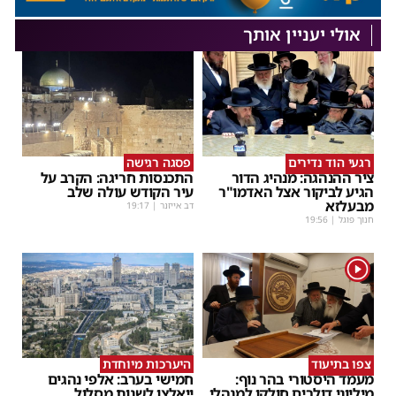
אולי יעניין אותך
רגעי הוד נדירים
פסגה רגישה
ציר ההנהגה: מנהיג הדור
התכנסות חריגה: הקרב על
הגיע לביקור אצל האדמו"ר
עיר הקודש עולה שלב
מבעלזא
דב אייזנר
|
19:17
חנוך פוגל
|
19:56
1
צפו בתיעוד
היערכות מיוחדת
מעמד היסטורי בהר נוף:
חמישי בערב: אלפי נהגים
מיליוני דולרים חולקו למנהלי
ייאלצו לשנות מסלול