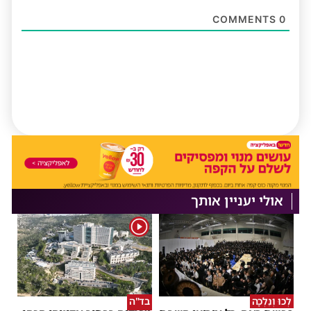
COMMENTS
0
אולי יעניין אותך
1
לְכוּ וְנֵלְכָה
בד"ה