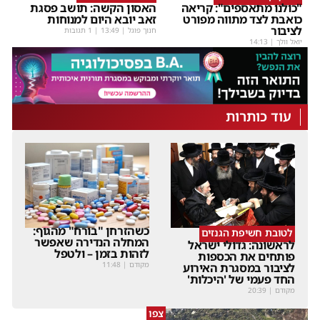
"כולנו מתאספים": קריאה
האסון הקשה: תושב פסגת
כואבת לצד מתווה מפורט
זאב יובא היום למנוחות
לציבור
חנוך פוגל
|
13:49
| 1 תגובות
יואל וולך
|
14:13
עוד כותרות
כשהזרחן "בורח" מהגוף:
לטובת חשיפת הגנזים
המחלה הנדירה שאפשר
לראשונה: גדולי ישראל
לזהות בזמן – ולטפל
פותחים את הכספות
מקודם
|
11:48
לציבור במסגרת האירוע
החד פעמי של 'היכלות'
מקודם
|
20:39
צפו