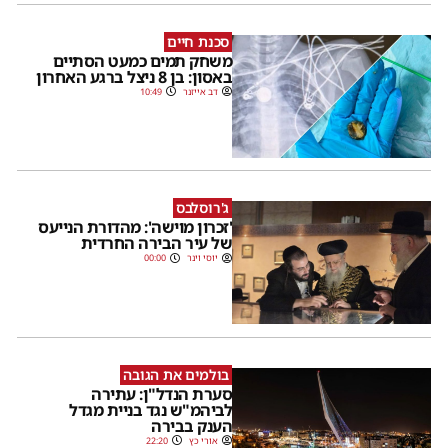
סכנת חיים
משחק תמים כמעט הסתיים
באסון: בן 8 ניצל ברגע האחרון
דב אייזנר
10:49
ג'רוסלבס
'זכרון מוישה': מהדורת הנייעס
של עיר הבירה החרדית
יוסי וינר
00:00
בולמים את הגובה
סערת הנדל"ן: עתירה
לביהמ"ש נגד בניית מגדל
הענק בבירה
אורי כץ
22:20