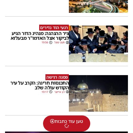
רגעי הוד נדירים
ציר ההנהגה: מנהיג הדור הגיע
לביקור אצל האדמו"ר מבעלזא
חנוך פוגל
19:56
פסגה רגישה
התכנסות חריגה: הקרב על עיר
הקודש עולה שלב
דב אייזנר
19:17
טען עוד כתבות