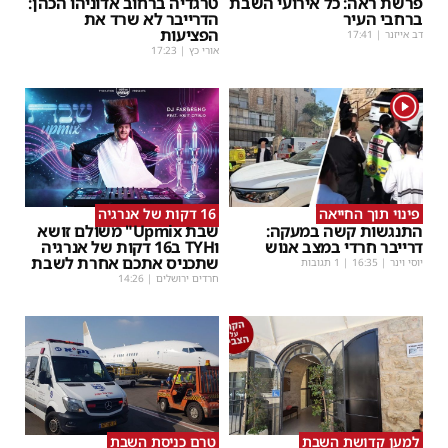
פרשת ראה: כל אירועי השבת
טרגדיה ברחוב אדוניהו הכהן:
ברחבי העיר
הדרייבר לא שרד את
הפציעות
דב אייזנר
|
17:41
אורי כץ
|
17:23
1
פינוי תוך החייאה
16 דקות של אנרגיה
התנגשות קשה במעקה:
שבת Upmix" משולם זושא
דרייבר חרדי במצב אנוש
וTYH ב16 דקות של אנרגיה
שתכניס אתכם אחרת לשבת
יוסי וינר
|
16:35
| 1 תגובות
חרדים ירושלים
|
14:26
למען קדושת השבת
טרם כניסת השבת