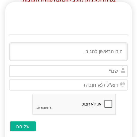
שם*
דוא"ל
(לא
חובה