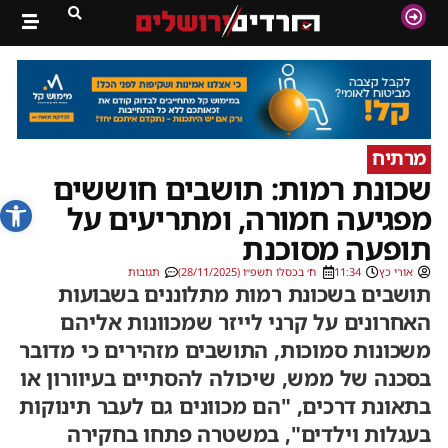
מרתיח
שכונת רמות: תושבים חוששים
פתח סרג
מפגיעה חמורה, ומתריעים על
תופעה מסוכנת
אורי כץ
11:34
ח׳ בכסלו תשפ״ו (28/11/2025)
תגובות
תושבים בשכונת רמות מתלוננים בשבועות
האחרונים על קרני לייזר שמכוונות אליהם
משכונות סמוכות, התושבים מזהירים כי מדובר
בסכנה של ממש, שיכולה להסתיים בעיוורון או
בתאונת דרכים, "הם מכוונים גם לעבר תינוקות
בעגלות וילדים", במשטרה פתחו בחקירה