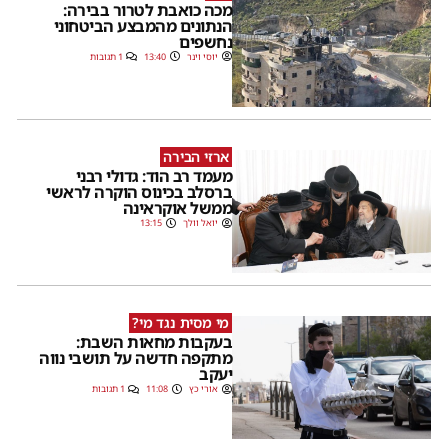
מכה כואבת לטרור בבירה:
הנתונים מהמבצע הביטחוני
נחשפים
יוסי וינר
13:40
1 תגובות
ארזי הבירה
מעמד רב הוד: גדולי רבני
ברסלב בכינוס הוקרה לראשי
ממשל אוקראינה
יואל וולך
13:15
מי מסית נגד מי?
בעקבות מחאות השבת:
מתקפה חדשה על תושבי נווה
יעקב
אורי כץ
11:08
1 תגובות