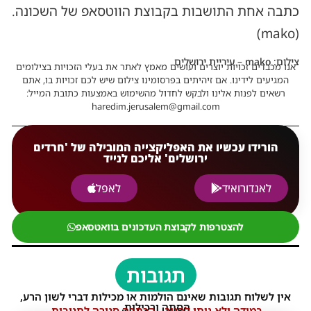
כתבה אחת התושבות בקבוצת הווטסאפ של השכונה.
(mako)
צילום: mako – עיריית ירושלים
אנו מכבדים זכויות יוצרים ועושים מאמץ לאתר את בעלי הזכויות בצילומים
המגיעים לידינו. אם זיהיתים בפרסומינו צילום שיש לכם זכויות בו, אתם
רשאים לפנות אלינו ולבקש לחדול מהשימוש באמצעות כתובת המייל:
haredim.jerusalem@gmail.com
הורידו עכשיו את האפליקצייה המובילה של 'חרדים
ירושלים' אליכם לנייד
לאנדורואיד
לאפל
להצטרפות לקבוצת העדכונים בוואטסאפ
תגובות
אין לשלוח תגובות שאינם הולמות או מכילות דברי לשון הרע,
הסתה ורכילות.
במידה ולא ניתן להגיב - הכתבה סגורה לתגובות.