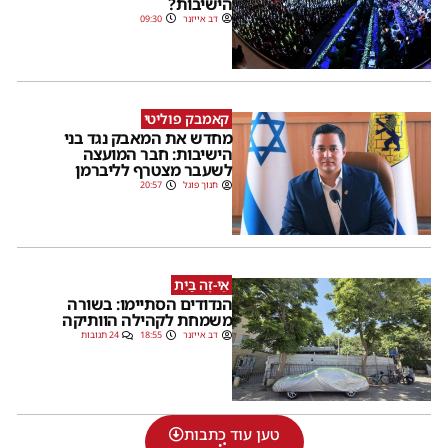
הישיבות?
דב אייזנר
09:30
קאמבק פוליטי
מחדש את המאבק נגד בני
הישיבות: חבר המועצה
לשעבר מצטרף לליברמן
חנוך פוגל
20:57
אֵי-זֶה בַּיִת
הנדודים הסתיימו: בשורה
משמחת לקהילה הוותיקה
דב אייזנר
18:55
24 תגובות
טען עוד כתבות