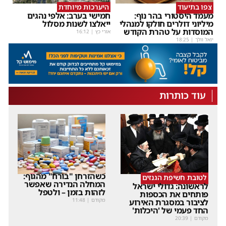
צפו בתיעוד
היערכות מיוחדת
מעמד היסטורי בהר נוף:
חמישי בערב: אלפי נהגים
מיליוני דולרים חולקו למנהלי
ייאלצו לשנות מסלול
המוסדות על טהרת הקודש
אורי כץ
|
16:12
יואל וולך
|
18:25
עוד כותרות
כשהזרחן "בורח" מהגוף:
לטובת חשיפת הגנזים
המחלה הנדירה שאפשר
לראשונה: גדולי ישראל
לזהות בזמן – ולטפל
פותחים את הכספות
מקודם
|
11:48
לציבור במסגרת האירוע
החד פעמי של 'היכלות'
מקודם
|
20:39