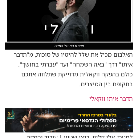
תמונת הסינגל החדש
האלבום מכיל את שלל להיטיו של סוכות, מ"תדבר
איתו" דרך "באה השמחה" ועד "עברתי בחושך".
כולם בהפקה ווקאלית מדוייקת שתלווה אתכם
בתקופת בין המיצרים.
תדבר איתו ווקאלי
לחנים: אלי קליין, בנצי שטיין | עיבוד והפקה