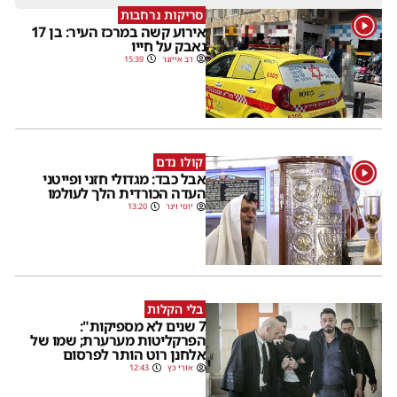
סריקות נרחבות
1
אירוע קשה במרכז העיר: בן 17
נאבק על חייו
דב אייזנר
15:39
קולו נדם
1
אבל כבד: מגדולי חזני ופייטני
העדה הכורדית הלך לעולמו
יוסי וינר
13:20
בלי הקלות
7 שנים לא מספיקות":
הפרקליטות מערערת; שמו של
אלחנן רוט הותר לפרסום
אורי כץ
12:43