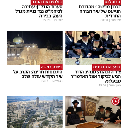
ג'רוסלבס
בולמים את הגובה
'זכרון מוישה': מהדורת
סערת הנדל"ן: עתירה
הנייעס של עיר הבירה
לביהמ"ש נגד בניית מגדל
החרדית
הענק בבירה
יוסי וינר
|
00:00
אורי כץ
|
22:20
רגעי הוד נדירים
פסגה רגישה
ציר ההנהגה: מנהיג הדור
התכנסות חריגה: הקרב על
הגיע לביקור אצל האדמו"ר
עיר הקודש עולה שלב
מבעלזא
דב אייזנר
|
19:17
חנוך פוגל
|
19:56
1