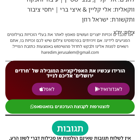
ווקאלית: אלי קליין & איצי ברי | יחסי ציבור
ותקשורת: ישראל רוזן
צילום: יח"צ
אנו מכבדים זכויות יוצרים ועושים מאמץ לאתר את בעלי הזכויות בצילומים
המגיעים לידינו. אם זיהיתים בפרסומינו צילום שיש לכם זכויות בו, אתם
רשאים לפנות אלינו ולבקש לחדול מהשימוש באמצעות כתובת המייל:
haredim.jerusalem@gmail.com
הורידו עכשיו את האפליקצייה המובילה של 'חרדים
ירושלים' אליכם לנייד
לאנדורואיד
לאפל
להצטרפות לקבוצת העדכונים בוואטסאפ
תגובות
אין לשלוח תגובות שאינם הולמות או מכילות דברי לשון הרע,