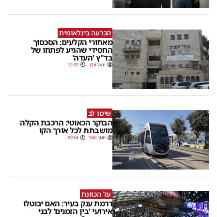
הכרעה בינלאומית
מאחורי הקלעים: הסכסוך
החסידי שהגיע לפתחו של
בד"ץ 'העדה'
יואל וולך
12:02
שימו לב
הבוקר הכאוטי: הרכבת הקלה
מושבתת לכל אורך הקו
חנוך פוגל
09:54
על הכוונת
דרמת ענק בעיר: האם יבוטלו
אירועי 'בין הזמנים' לבני