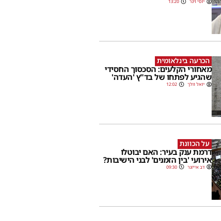
יוסי וינר
13:20
הכרעה בינלאומית
מאחורי הקלעים: הסכסוך החסידי
שהגיע לפתחו של בד"ץ 'העדה'
יואל וולך
12:02
על הכוונת
דרמת ענק בעיר: האם יבוטלו
אירועי 'בין הזמנים' לבני הישיבות?
דב אייזנר
09:30