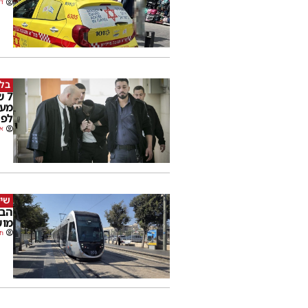
דב
בלי
7 
מער
לפר
או
שימ
הבו
מוש
חנ