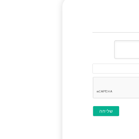
דוא"ל
(לא
חובה)