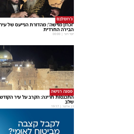
ג'רוסלבס
'זכרון מוישה': מהדורת הנייעס של עיר
הבירה החרדית
יוסי וינר
|
00:00
פסגה רגישה
התכנסות חריגה: הקרב על עיר הקודש
שלב
דב אייזנר
|
19:17