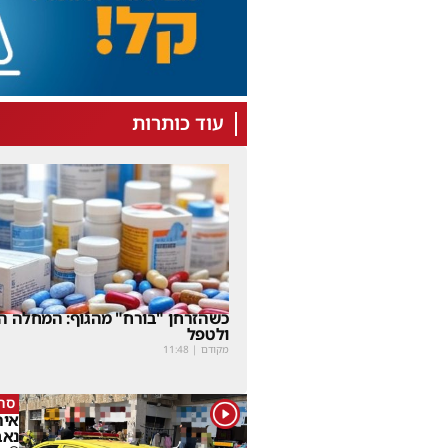
עוד כותרות
כשהזרחן "בורח" מהגוף: המחלה הנ
ולטפל
מקודם
|
11:48
סרי
1
נאב