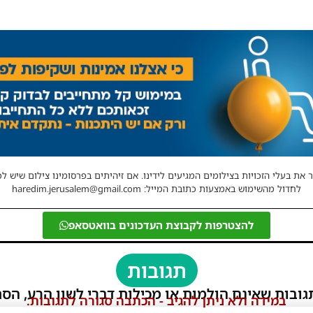
 את בעלי הזכויות בצילומים המגיעים לידינו. אם זיהיתים בפרסומינו צילום שיש לכ
לחדול מהשימוש באמצעות כתובת המייל: haredim.jerusalem@gmail.com
להצטרפות לקבוצת העדכונים בוואטסאפ
תגובות
גובות שאינם הולמות או מכילות דברי לשון הרע, הסת
במידה ולא ניתן להגיב - הכתבה סגורה לתגובות.