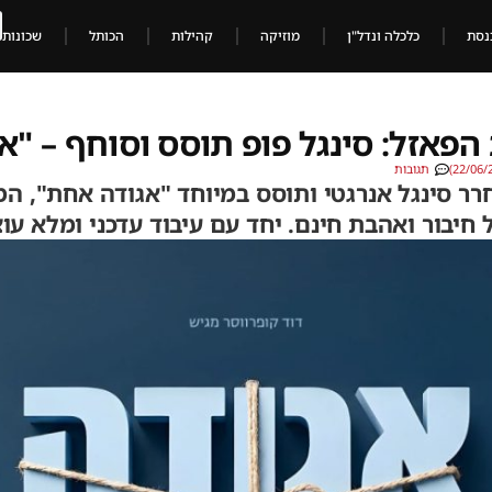
נסת
כלכלה ונדל"ן
מוזיקה
קהילות
הכותל
שכונות
פאזל: סינגל פופ תוסס וסוחף – "א
תגובות
רר סינגל אנרגטי ותוסס במיוחד "אגודה אחת", המ
חיבור ואהבת חינם. יחד עם עיבוד עדכני ומלא עו