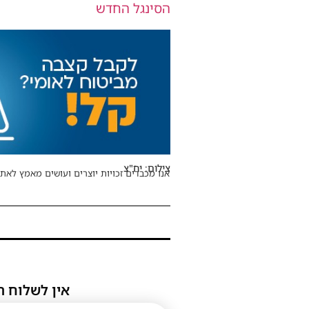
הסינגל החדש
צילום: יח"צ
אנו מכבדים זכויות יוצרים ועושים מאמץ לאתר
אין לשלוח ת