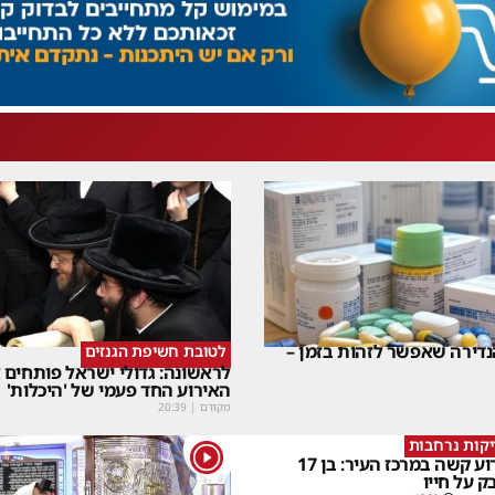
דירה שאפשר לזהות בזמן –
לטובת חשיפת הגנזים
לראשונה: גדולי ישראל פותחים
האירוע החד פעמי של 'היכלות'
מקודם
|
20:39
קות נרחבות
1
אירוע קשה במרכז העיר: בן 17
ק על חייו