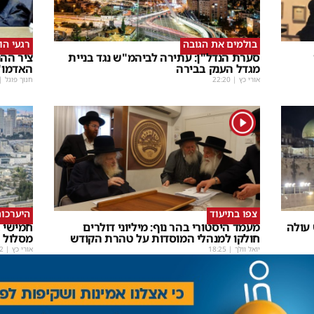
בולמים את הגובה
רגעי הו
סערת הנדל"ן: עתירה לביהמ"ש נגד בניית
ציר ההנ
מגדל הענק בבירה
האדמו"
אורי כץ
|
22:20
חנוך פוגל
|
1
צפו בתיעוד
היערכות
 עולה
מעמד היסטורי בהר נוף: מיליוני דולרים
חמישי ב
חולקו למנהלי המוסדות על טהרת הקודש
מסלול
יואל וולך
|
18:25
אורי כץ
|
2