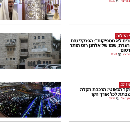
 אייזנר
15:39
 הקלות
שנים לא מספיקות": הפרקליטות
ערת; שמו של אלחנן רוט הותר
סום
רי כץ
12:43
ו לב
קר הכאוטי: הרכבת הקלה
בתת לכל אורך הקו
וך פוגל
09:54