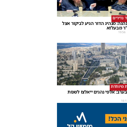
ד נדירים
הגה: מנהיג הדור הגיע לביקור אצל
ר מבעלזא
19:56
 מיוחדת
ערב: אלפי נהגים ייאלצו לשנות
16:1